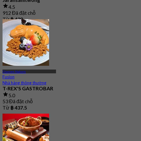
4.5
912 Đã đặt chỗ
Từ
฿ 439
Charoen Nakorn
Fusion
Nhà hàng thông thường
T-REX'S GASTROBAR
5.0
53 Đã đặt chỗ
Từ
฿ 437.5