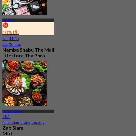
Tha Phra
10% tắt
Nhật Bản
Lẩu/Shabu
Namba Shabu The Mall
Lifestore Tha Phra
4.8
1.6K Đã đặt chỗ
Từ
฿ 268
Phasi Charoen
Thái
Nhà hàng thông thường
Zab Siam
Mới