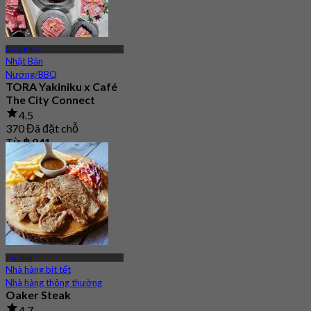
Bang Khae
Nhật Bản
Nướng/BBQ
TORA Yakiniku x Café
The City Connect
4.5
370 Đã đặt chỗ
Từ
฿ 941
Tha Phra
Nhà hàng bít tết
Nhà hàng thông thường
Oaker Steak
4.7