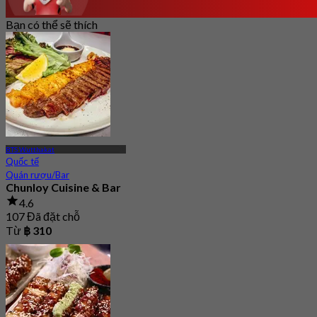
Bạn có thể sẽ thích
BTS Wutthakat
Quốc tế
Quán rượu/Bar
Chunloy Cuisine & Bar
4.6
107 Đã đặt chỗ
Từ
฿ 310