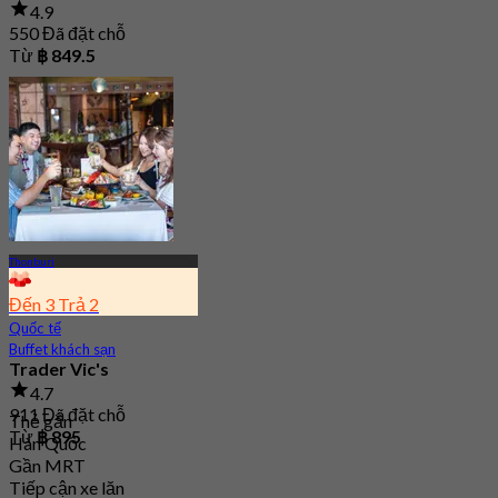
4.9
550 Đã đặt chỗ
Từ
฿ 849.5
Thonburi
Đến 3 Trả 2
Quốc tế
Buffet khách sạn
Trader Vic's
4.7
911 Đã đặt chỗ
Thẻ gắn
Từ
฿ 895
Hàn Quốc
Gần MRT
Tiếp cận xe lăn