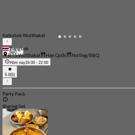
Kaikatok Wutthakat
Bangkok
0
BTS Wutthakat
Hàn Quốc
Nướng/BBQ
Hôm nay
16:00 - 22:00
5.0
(5)
Party Pack
Sharing Set