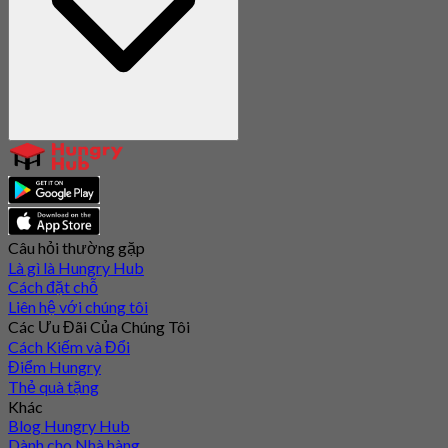
Câu hỏi thường gặp
Là gì là Hungry Hub
Cách đặt chỗ
Liên hệ với chúng tôi
Các Ưu Đãi Của Chúng Tôi
Cách Kiếm và Đổi
Điểm Hungry
Thẻ quà tặng
Khác
Blog Hungry Hub
Dành cho Nhà hàng