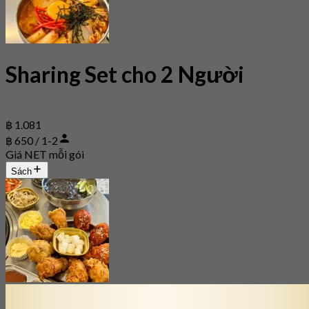
Sharing Set cho 2 Người
฿ 1.081
฿ 650 / 1-2
Giá NET mỗi gói
Sách