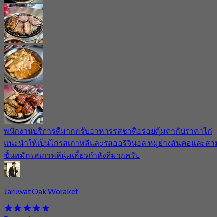
พนักงานบริการดีมากครับอาหารรสชาติอร่อยคุ้มค่ากับราคาไก่
แนะนำให้เป็นไก่รสเกาหลีและรสออริจินอล หมูย่างสันคอและสา
ชั้นหมักรสเกาหลีนุ่มเคี้ยวกำลังดีมากครับ
Jaruwat Oak Woraket