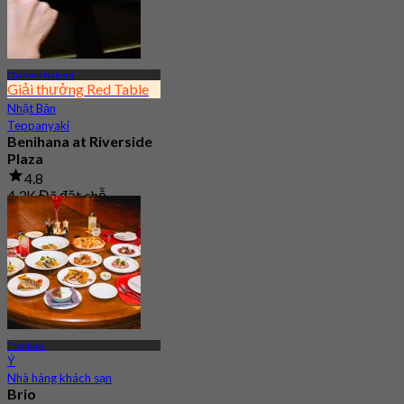
Charoen Nakorn
Giải thưởng Red Table
Nhật Bản
Teppanyaki
Benihana at Riverside
Plaza
4.8
4.3K Đã đặt chỗ
Từ
฿ 550
Thonburi
Ý
Nhà hàng khách sạn
Brio