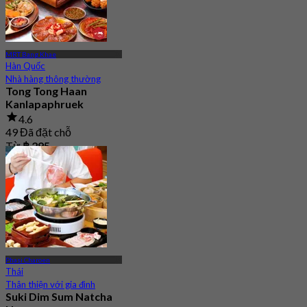
MRT Bang Khae
Hàn Quốc
Nhà hàng thông thường
Tong Tong Haan
Kanlapaphruek
4.6
49 Đã đặt chỗ
Từ
฿ 295
Phasi Charoen
Thái
Thân thiện với gia đình
Suki Dim Sum Natcha