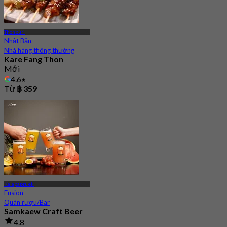
Thonburi
Nhật Bản
Nhà hàng thông thường
Kare Fang Thon
Mới
4.6
Từ
฿ 359
Kalapapruek
Fusion
Quán rượu/Bar
Samkaew Craft Beer
4.8