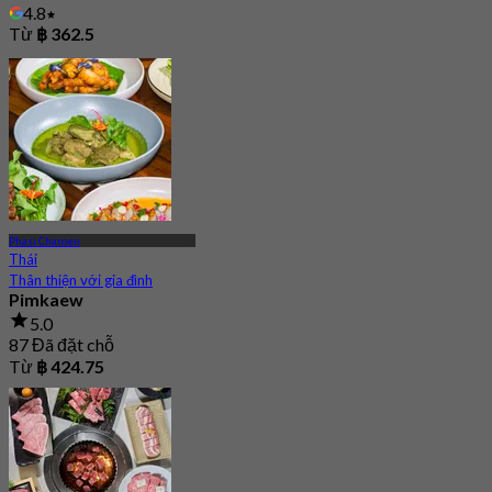
4.8
Từ
฿ 362.5
Phasi Charoen
Thái
Thân thiện với gia đình
Pimkaew
5.0
87 Đã đặt chỗ
Từ
฿ 424.75