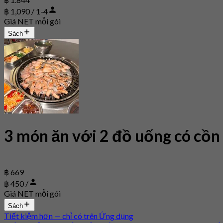
฿ 1,090 / 1-4
Giá NET mỗi gói
Sách
3 món ăn với 2 đồ uống có cồn
฿ 669
฿ 450 /
Giá NET mỗi gói
Sách
Tiết kiệm hơn — chỉ có trên Ứng dụng