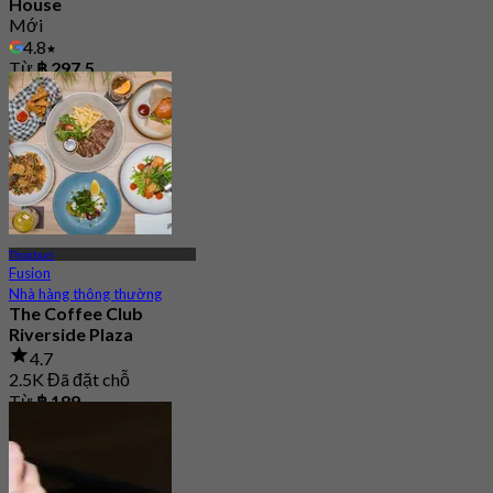
House
Mới
4.8
Từ
฿ 297.5
Thonburi
Fusion
Nhà hàng thông thường
The Coffee Club
Riverside Plaza
4.7
2.5K Đã đặt chỗ
Từ
฿ 189