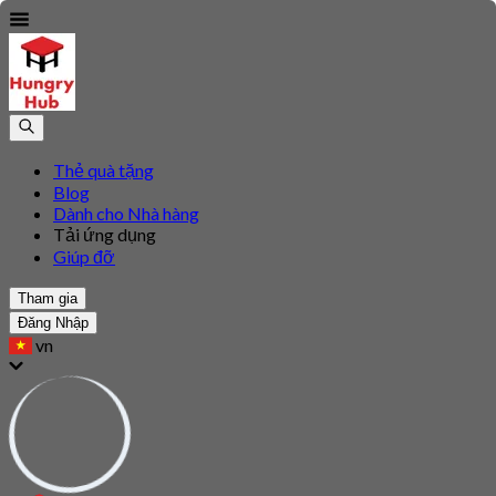
Thẻ quà tặng
Blog
Dành cho Nhà hàng
Tải ứng dụng
Giúp đỡ
Tham gia
Đăng Nhập
vn