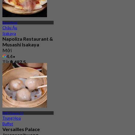
Bang Phlat
Châu Âu
Izakaya
Napoliza Restaurant &
Musashi Isakaya
Mới
4.4
Từ
฿ 487.5
MRT Charan 13
Trung Hoa
Buffet
Versailles Palace
Jaransanitwong