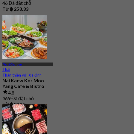
46 Đã đặt chỗ
Từ
฿ 253.33
Phasi Charoen
Thái
Thân thiện với gia đình
Nai Kaew Kor Moo
Yang Cafe​ & Bistro
4.8
369 Đã đặt chỗ
Từ
฿ 284.5