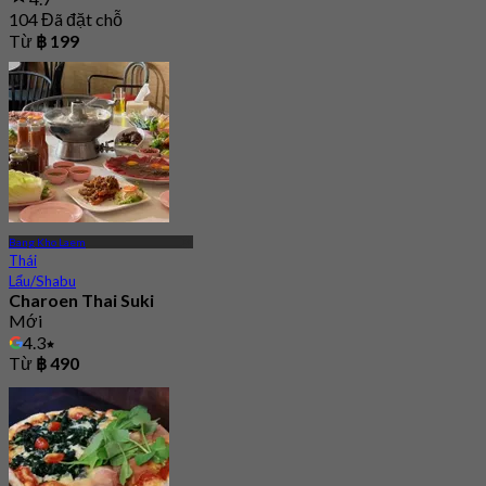
104 Đã đặt chỗ
Từ
฿ 199
Bang Kho Laem
Thái
Lẩu/Shabu
Charoen Thai Suki
Mới
4.3
Từ
฿ 490