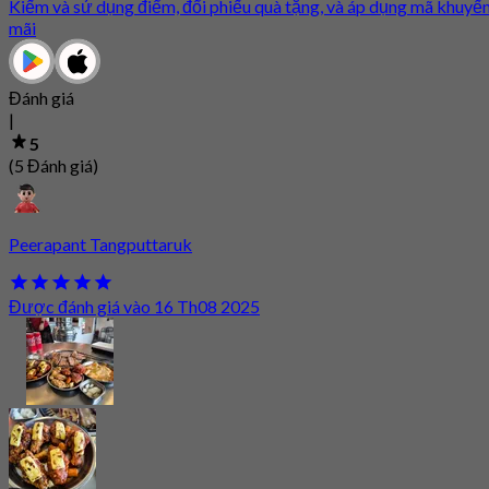
Kiếm và sử dụng điểm, đổi phiếu quà tặng, và áp dụng mã khuyế
mãi
Đánh giá
|
5
(5 Đánh giá)
Peerapant Tangputtaruk
Được đánh giá vào 16 Th08 2025