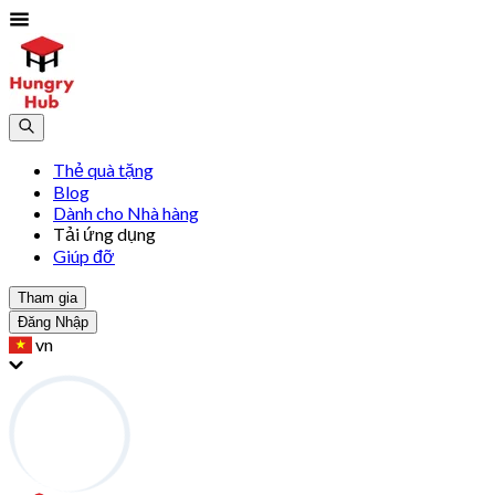
Thẻ quà tặng
Blog
Dành cho Nhà hàng
Tải ứng dụng
Giúp đỡ
Tham gia
Đăng Nhập
vn