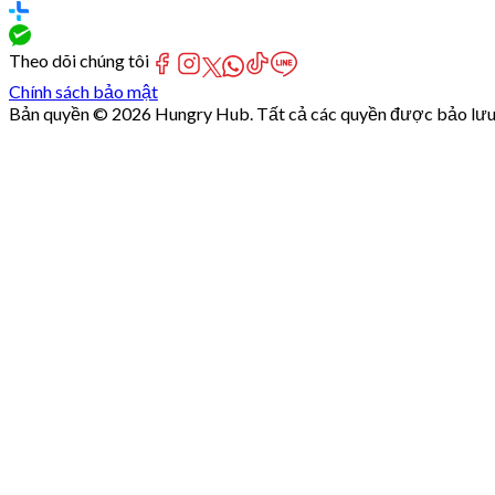
Theo dõi chúng tôi
Chính sách bảo mật
Bản quyền © 2026 Hungry Hub. Tất cả các quyền được bảo lưu
Failed
connect
to
server