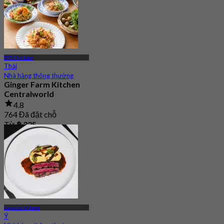
BTS Chit Lom
Thái
Nhà hàng thông thường
Ginger Farm Kitchen
Centralworld
4.8
764 Đã đặt chỗ
Từ
฿ 325
Gaysorn Village
Ý