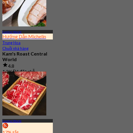
Central World
Hướng Dẫn Michelin
Trung Hoa
Chuỗi nhà hàng
Kam's Roast Central
World
4.8
1.2K Đã đặt chỗ
Từ
฿ 425
Central World
17% tắt