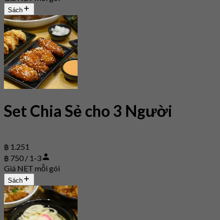
Sách
Set Chia Sẻ cho 3 Người
฿ 1.251
฿ 750 / 1-3
Giá NET mỗi gói
Sách