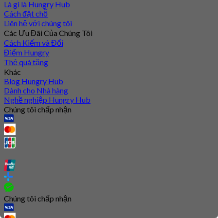
Là gì là Hungry Hub
Cách đặt chỗ
Liên hệ với chúng tôi
Các Ưu Đãi Của Chúng Tôi
Cách Kiếm và Đổi
Điểm Hungry
Thẻ quà tặng
Khác
Blog Hungry Hub
Dành cho Nhà hàng
Nghề nghiệp Hungry Hub
Chúng tôi chấp nhận
Chúng tôi chấp nhận