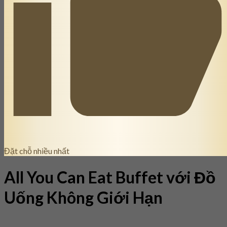
Đặt chỗ nhiều nhất
All You Can Eat Buffet với Đồ
Uống Không Giới Hạn