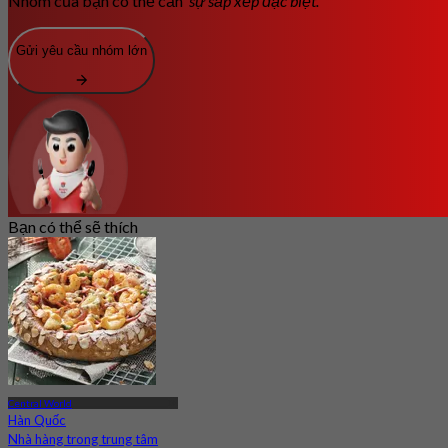
Nhóm của bạn có thể cần
sự sắp xếp đặc biệt.
Gửi yêu cầu nhóm lớn
Bạn có thể sẽ thích
Central World
Hàn Quốc
Nhà hàng trong trung tâm