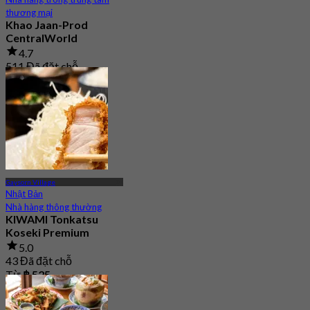
thương mại
Khao Jaan-Prod
CentralWorld
4.7
511 Đã đặt chỗ
Từ
฿ 550
Gaysorn Village
Nhật Bản
Nhà hàng thông thường
KIWAMI Tonkatsu
Koseki Premium
5.0
43 Đã đặt chỗ
Từ
฿ 525