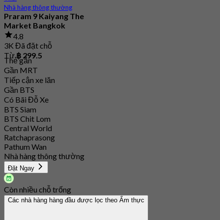
Nhà hàng thông thường
Praram 9 Kaiyang The
Market Bangkok
4.8
3K Đã đặt chỗ
Từ
฿ 299.5
Thẻ gắn
Gần MRT
Tiếp cận xe lăn
Gần BTS
Có Bãi Đỗ Xe
BTS Siam
BTS Chit Lom
Central World
Ratchaprasong
Pathum Wan
Nhà hàng thông thường
Đặt Ngay
Còn nhiều chỗ trống
Các nhà hàng hàng đầu được lọc theo Ẩm thực