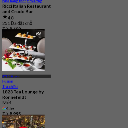
Nhà hàng thông thường
Ricci Italian Restaurant
and Crudo Bar
4.8
251 Đã đặt chỗ
Từ
฿ 600
BTS Chit Lom
Fusion
Trà chiều
1823 Tea Lounge by
Ronnefeldt
Mới
4.5
Từ
฿ 995