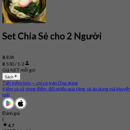
Set Chia Sẻ cho 2 Người
฿ 834
฿ 530 / 1-2
Giá NET mỗi gói
Sách
Tiết kiệm hơn — chỉ có trên Ứng dụng
Kiếm và sử dụng điểm, đổi phiếu quà tặng, và áp dụng mã khuyế
mãi
Đánh giá
|
4.7