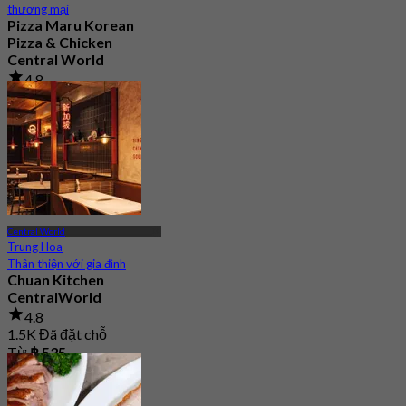
thương mại
Pizza Maru Korean
Pizza & Chicken
Central World
4.8
77 Đã đặt chỗ
Từ
฿ 447.5
Central World
Trung Hoa
Thân thiện với gia đình
Chuan Kitchen
CentralWorld
4.8
1.5K Đã đặt chỗ
Từ
฿ 535