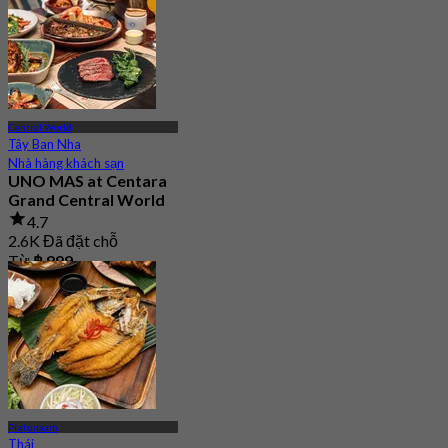
Central World
Tây Ban Nha
Nhà hàng khách sạn
UNO MAS at Centara
Grand Central World
4.7
2.6K Đã đặt chỗ
Từ
฿ 999
Pratunaam
Thái