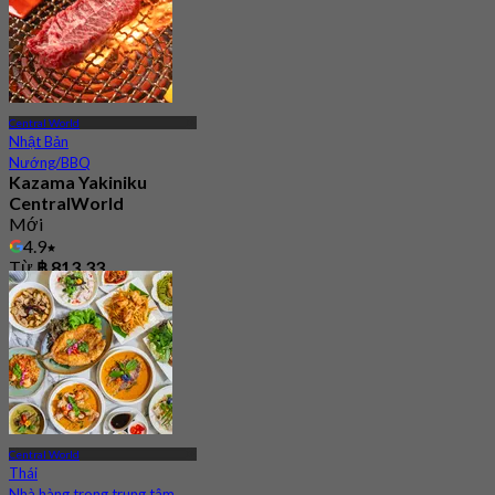
Central World
Nhật Bản
Nướng/BBQ
Kazama Yakiniku
CentralWorld
Mới
4.9
Từ
฿ 813.33
Central World
Thái
Nhà hàng trong trung tâm