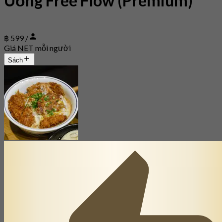
Uống Free Flow (Premium)
฿ 599 /
Giá NET mỗi người
Sách