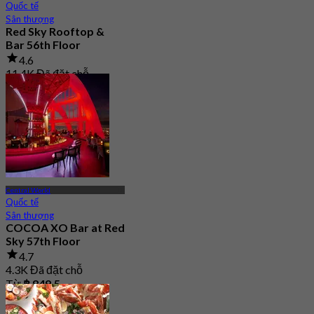
Quốc tế
Sân thượng
Red Sky Rooftop &
Bar 56th Floor
4.6
11.4K Đã đặt chỗ
Từ
฿ 799
Central World
Quốc tế
Sân thượng
COCOA XO Bar at Red
Sky 57th Floor
4.7
4.3K Đã đặt chỗ
Từ
฿ 849.5