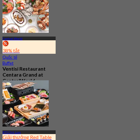
Central World
38% tắt
Quốc tế
Buffet
Ventisi Restaurant
Centara Grand at
CentralWorld
4.6
6.3K Đã đặt chỗ
Từ
฿ 749.5
BTS Chit Lom
Giải thưởng Red Table