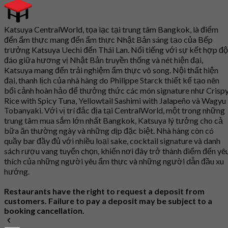
Katsuya CentralWorld, tọa lạc tại trung tâm Bangkok, là điểm
đến ẩm thực mang đến ẩm thực Nhật Bản sáng tạo của Bếp
trưởng Katsuya Uechi đến Thái Lan. Nổi tiếng với sự kết hợp đ
đáo giữa hương vị Nhật Bản truyền thống và nét hiện đại,
Katsuya mang đến trải nghiệm ẩm thực vô song. Nội thất hiện
đại, thanh lịch của nhà hàng do Philippe Starck thiết kế tạo nên
bối cảnh hoàn hảo để thưởng thức các món signature như Crisp
Rice with Spicy Tuna, Yellowtail Sashimi with Jalapeño và Wagyu
Tobanyaki. Với vị trí đắc địa tại CentralWorld, một trong những
trung tâm mua sắm lớn nhất Bangkok, Katsuya lý tưởng cho cả
bữa ăn thường ngày và những dịp đặc biệt. Nhà hàng còn có
quầy bar đầy đủ với nhiều loại sake, cocktail signature và danh
sách rượu vang tuyển chọn, khiến nơi đây trở thành điểm đến yê
thích của những người yêu ẩm thực và những người dẫn đầu xu
hướng.
Restaurants have the right to request a deposit from
customers. Failure to pay a deposit may be subject to a
booking cancellation.