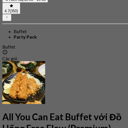
4.7
(350)
Buffet
Party Pack
Buffet
Các gói
All You Can Eat Buffet với Đồ