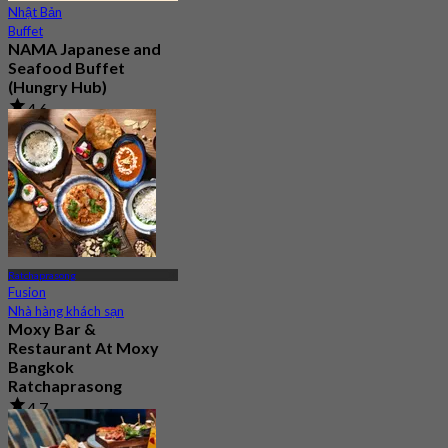
Nhật Bản
Buffet
NAMA Japanese and
Seafood Buffet
(Hungry Hub)
4.6
30.1K Đã đặt chỗ
Từ
฿ 1,399.5
Ratchaprasong
Fusion
Nhà hàng khách sạn
Moxy Bar &
Restaurant At Moxy
Bangkok
Ratchaprasong
4.7
218 Đã đặt chỗ
Từ
฿ 447.5