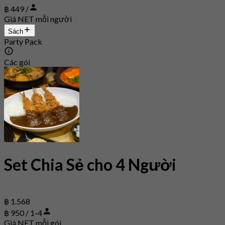
฿ 449 /
Giá NET mỗi người
Sách
Party Pack
Các gói
Set Chia Sẻ cho 4 Người
฿ 1.568
฿ 950 / 1-4
Giá NET mỗi gói