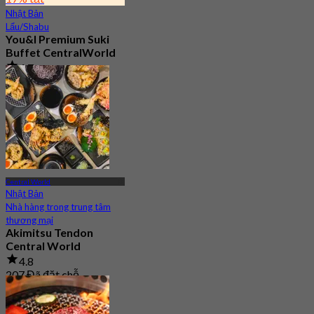
Nhật Bản
Lẩu/Shabu
You&I Premium Suki
Buffet CentralWorld
4.7
3.5K Đã đặt chỗ
Từ
฿ 498
Central World
Nhật Bản
Nhà hàng trong trung tâm
thương mại
Akimitsu Tendon
Central World
4.8
207 Đã đặt chỗ
Từ
฿ 400