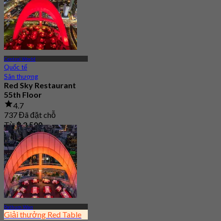
Central World
Quốc tế
Sân thượng
Red Sky Restaurant
55th Floor
4.7
737 Đã đặt chỗ
Từ
฿ 2,500
Pathum Wan
Giải thưởng Red Table