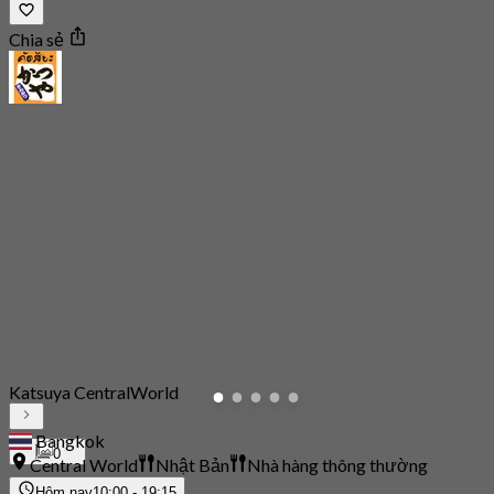
Chia sẻ
Katsuya CentralWorld
Bangkok
0
Central World
Nhật Bản
Nhà hàng thông thường
Hôm nay
10:00 - 19:15