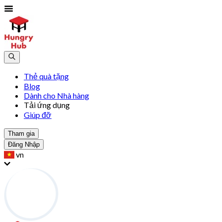
Thẻ quà tặng
Blog
Dành cho Nhà hàng
Tải ứng dụng
Giúp đỡ
Tham gia
Đăng Nhập
vn