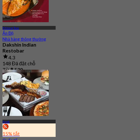
Khlong Toei
Ấn Độ
Nhà hàng thông thường
Dakshin Indian
Restobar
4.3
148 Đã đặt chỗ
Từ
฿ 530
Asok
15% tắt