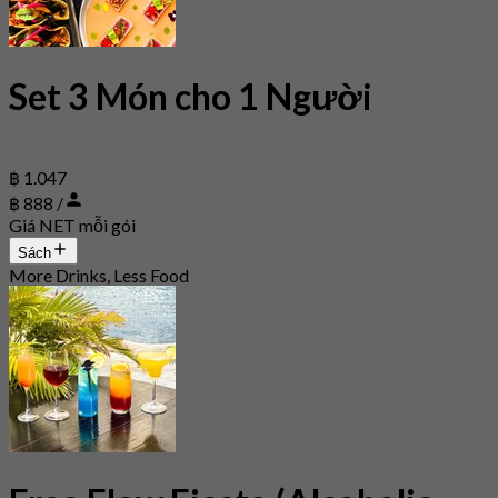
Set 3 Món cho 1 Người
฿ 1.047
฿ 888 /
Giá NET mỗi gói
Sách
More Drinks, Less Food