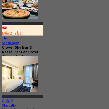
BTS Asok
Đến 2 Trả 1
Thái
Sân thượng
Clover Sky Bar &
Restaurant at Hotel
Clover Asok
4.6
856 Đã đặt chỗ
Từ
฿ 277.5
BTS Asok
Quốc tế
Staycation