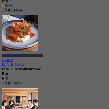
Mới
4.7
Từ
฿ 516.66
BTS Phrom Phong
Quốc tế
Buffet khách sạn
ONE7 Restaurant and
Bar
Mới
Từ
฿ 562.5