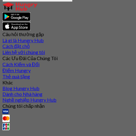
Câu hỏi thường gặp
Là gì là Hungry Hub
Cách đặt chỗ
Liên hệ với chúng tôi
Các Ưu Đãi Của Chúng Tôi
Cách Kiếm và Đổi
Điểm Hungry
Thẻ quà tặng
Khác
Blog Hungry Hub
Dành cho Nhà hàng
Nghề nghiệp Hungry Hub
Chúng tôi chấp nhận