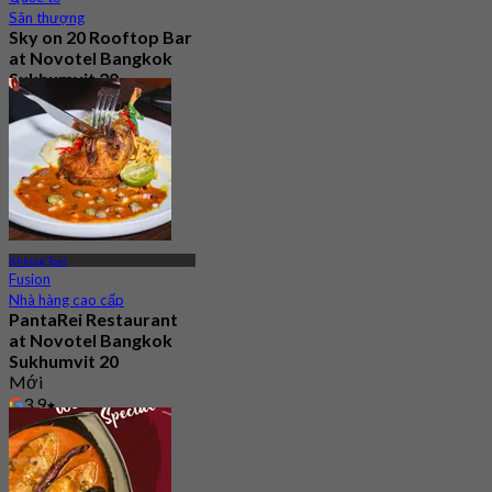
Sân thượng
Sky on 20 Rooftop Bar
at Novotel Bangkok
Sukhumvit 20
4.8
3.1K Đã đặt chỗ
Từ
฿ 522.5
Khlong Toei
Fusion
Nhà hàng cao cấp
PantaRei Restaurant
at Novotel Bangkok
Sukhumvit 20
Mới
3.9
Từ
฿ 796.66