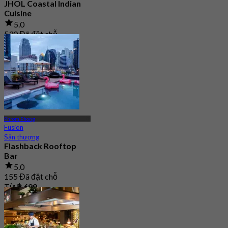
JHOL Coastal Indian
Cuisine
5.0
530 Đã đặt chỗ
Từ
฿ 1,363.33
Phrom Phong
Fusion
Sân thượng
Flashback Rooftop
Bar
5.0
155 Đã đặt chỗ
Từ
฿ 699