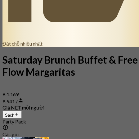
Đặt chỗ nhiều nhất
Saturday Brunch Buffet & Free
Flow Margaritas
฿ 1.169
฿ 941 /
Giá NET mỗi người
Sách
Party Pack
Các gói