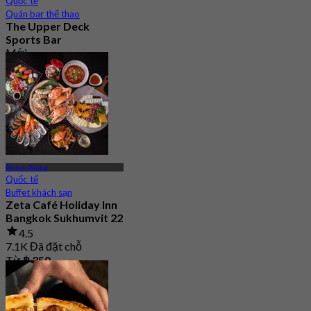
Quốc tế
Quán bar thể thao
The Upper Deck
Sports Bar
Mới
4.7
Từ
฿ 315
Phrom Phong
Quốc tế
Buffet khách sạn
Zeta Café Holiday Inn
Bangkok Sukhumvit 22
4.5
7.1K Đã đặt chỗ
Từ
฿ 350