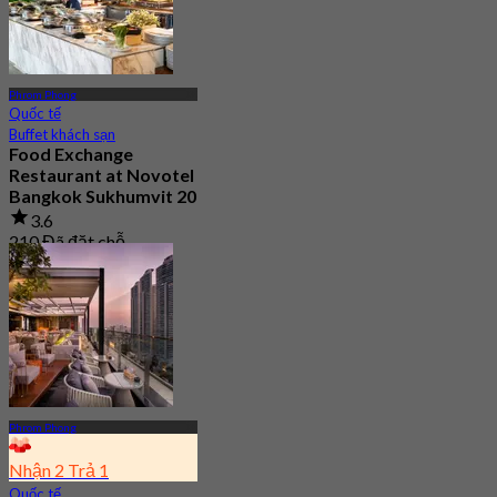
Phrom Phong
Quốc tế
Buffet khách sạn
Food Exchange
Restaurant at Novotel
Bangkok Sukhumvit 20
3.6
210 Đã đặt chỗ
Từ
฿ 450
Phrom Phong
Nhận 2 Trả 1
Quốc tế