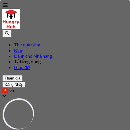
Thẻ quà tặng
Blog
Dành cho Nhà hàng
Tải ứng dụng
Giúp đỡ
Tham gia
Đăng Nhập
vn