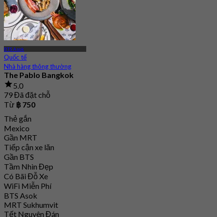
BTS Asok
Quốc tế
Nhà hàng thông thường
The Pablo Bangkok
5.0
79 Đã đặt chỗ
Từ
฿ 750
Thẻ gắn
Mexico
Gần MRT
Tiếp cận xe lăn
Gần BTS
Tầm Nhìn Đẹp
Có Bãi Đỗ Xe
WiFi Miễn Phí
BTS Asok
MRT Sukhumvit
Tết Nguyên Đán