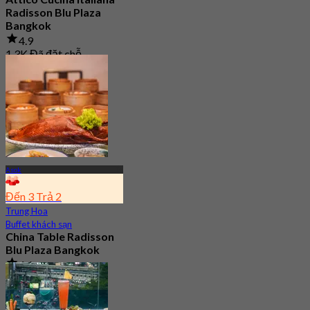
Radisson Blu Plaza
Bangkok
4.9
1.3K Đã đặt chỗ
Từ
฿ 499
Asok
Đến 3 Trả 2
Trung Hoa
Buffet khách sạn
China Table Radisson
Blu Plaza Bangkok
4.6
4.5K Đã đặt chỗ
Từ
฿ 392