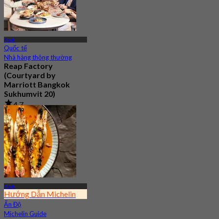
Asok
Quốc tế
Nhà hàng thông thường
Reap Factory
(Courtyard by
Marriott Bangkok
Sukhumvit 20)
4.7
299 Đã đặt chỗ
Từ
฿ 400
Asok
Hướng Dẫn Michelin
Ấn Độ
Michelin Guide