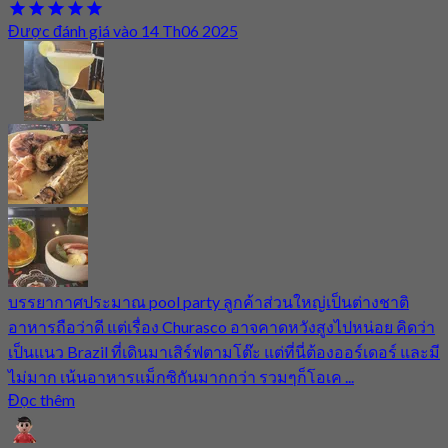
Được đánh giá vào 14 Th06 2025
บรรยากาศประมาณ pool party ลูกค้าส่วนใหญ่เป็นต่างชาติ
อาหารถือว่าดี แต่เรื่อง Churasco อาจคาดหวังสูงไปหน่อย คิดว่า
เป็นแนว Brazil ที่เดินมาเสิร์ฟตามโต๊ะ แต่ที่นี่ต้องออร์เดอร์ และมี
ไม่มาก เน้นอาหารแม็กซิกันมากกว่า รวมๆก็โอเค ...
Đọc thêm