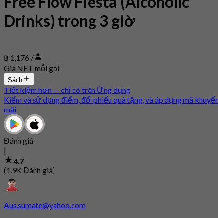
Free Flow Fiesta (Alcoholic
Drinks) trong 3 giờ
฿ 1,176 /
Giá NET mỗi gói
Sách
Tiết kiệm hơn — chỉ có trên Ứng dụng
Kiếm và sử dụng điểm, đổi phiếu quà tặng, và áp dụng mã khuyế
mãi
Đánh giá
|
4.7
(1.9K Đánh giá)
Aus.sumate@yahoo.com