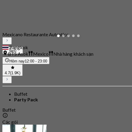
Mexicano Restaurante Autentico
Bangkok
0
BTS Asok
Mexico
Nhà hàng khách sạn
Hôm nay
12:00 - 23:00
4.7
(1.9K)
Buffet
Party Pack
Buffet
Các gói