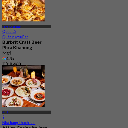
Phra Khanong
Quốc tế
Quán rượu/Bar
Burbrit Craft Beer
Phra Khanong
Mới
4.8
Từ
฿ 460
Asok
Ý
Nhà hàng khách sạn
Attico Cucina Italiana