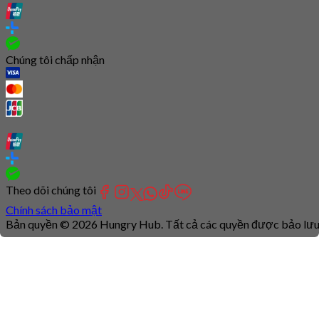
Chúng tôi chấp nhận
Theo dõi chúng tôi
Chính sách bảo mật
Bản quyền © 2026 Hungry Hub. Tất cả các quyền được bảo lưu
Connection
is
unstable