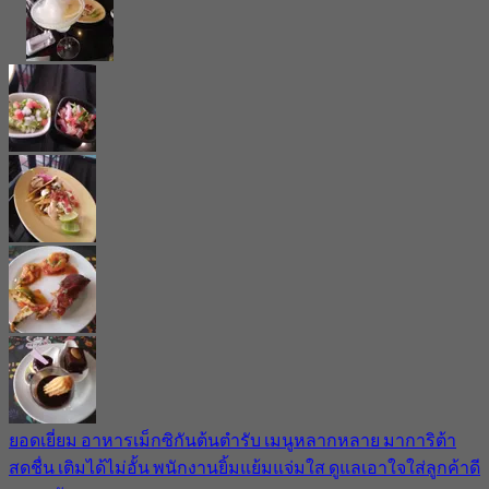
ยอดเยี่ยม อาหารเม็กซิกันต้นตำรับ เมนูหลากหลาย มาการิต้า
สดชื่น เติมได้ไม่อั้น พนักงานยิ้มแย้มแจ่มใส ดูแลเอาใจใส่ลูกค้าดี