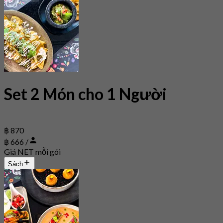
Set 2 Món cho 1 Người
฿ 870
฿ 666 /
Giá NET mỗi gói
Sách