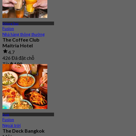
Khlong Toei
Fusion
Nhà hàng thông thường
The Coffee Club
Maitria Hotel
4.7
426 Đã đặt chỗ
Từ
฿ 189
Asok
Fusion
Ngoài trời
The Deck Bangkok