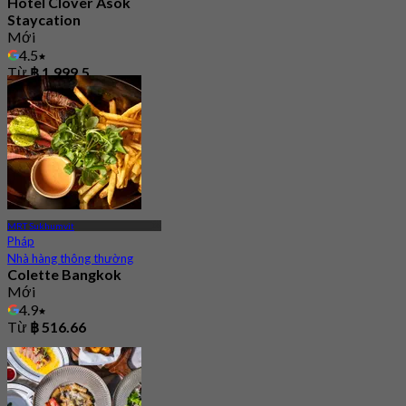
Hotel Clover Asok
Staycation
Mới
4.5
Từ
฿ 1,999.5
MRT Sukhumvit
Pháp
Nhà hàng thông thường
Colette Bangkok
Mới
4.9
Từ
฿ 516.66