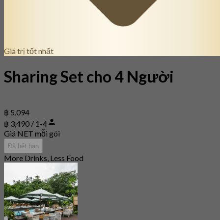
Giá trị tốt nhất
Sharing Set cho 4 Người
฿ 5.094
฿ 3,490 / 1-4
Giá NET mỗi gói
Đã hết hạn
More Drinks, Less Food