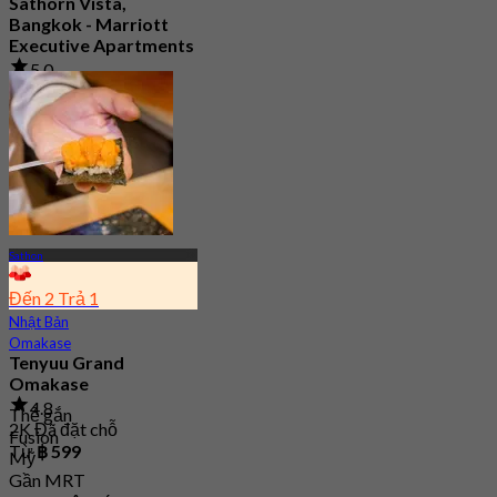
Sathorn Vista,
Bangkok - Marriott
Executive Apartments
5.0
67 Đã đặt chỗ
Từ
฿ 890
Sathon
Đến 2 Trả 1
Nhật Bản
Omakase
Tenyuu Grand
Omakase
4.8
Thẻ gắn
2K Đã đặt chỗ
Fusion
Từ
฿ 599
Mỹ
Gần MRT