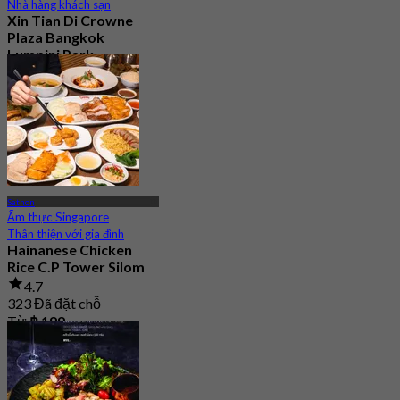
Nhà hàng khách sạn
Xin Tian Di Crowne
Plaza Bangkok
Lumpini Park
4.5
5.4K Đã đặt chỗ
Từ
฿ 592
Sathon
Ẩm thực Singapore
Thân thiện với gia đình
Hainanese Chicken
Rice C.P Tower Silom
4.7
323 Đã đặt chỗ
Từ
฿ 199