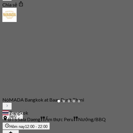
Chia sẻ
NóMADA Bangkok at Baan Dusit Thani
Bangkok
0
BTS Sala Daeng
Ẩm thực Peru
Nướng/BBQ
Hôm nay
12:00 - 22:00