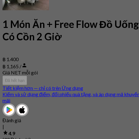
1 Món Ăn + Free Flow Đồ Uống
Có Cồn 2 Giờ
฿ 1.400
฿ 1,165 /
Giá NET mỗi gói
Đã hết hạn
Tiết kiệm hơn — chỉ có trên Ứng dụng
Kiếm và sử dụng điểm, đổi phiếu quà tặng, và áp dụng mã khuyế
mãi
Đánh giá
|
4.9