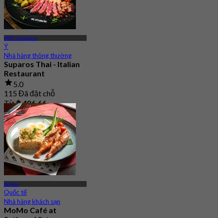
MRT Lumphini
Ý
Nhà hàng thông thường
Suparos Thai - Italian
Restaurant
5.0
115 Đã đặt chỗ
Từ
฿ 406.66
Sathon
Quốc tế
Nhà hàng khách sạn
MoMo Café at