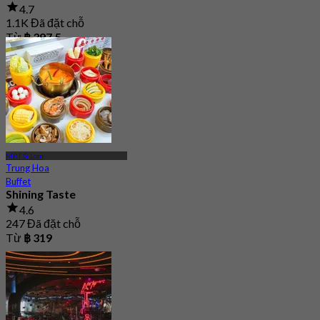
4.7
1.1K Đã đặt chỗ
Từ
฿ 397.5
MRT Si Lom
Trung Hoa
Buffet
Shining Taste
4.6
247 Đã đặt chỗ
Từ
฿ 319