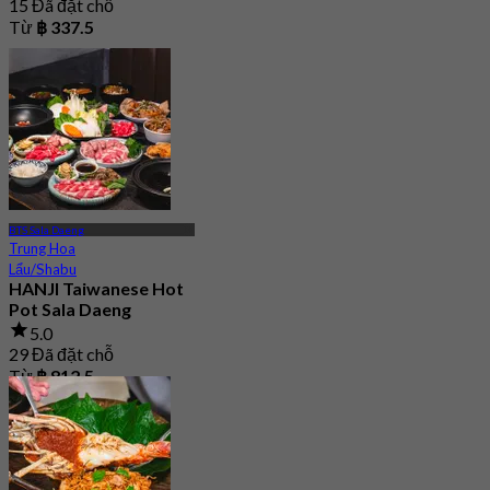
15 Đã đặt chỗ
Từ
฿ 337.5
BTS Sala Daeng
Trung Hoa
Lẩu/Shabu
HANJI Taiwanese Hot
Pot Sala Daeng
5.0
29 Đã đặt chỗ
Từ
฿ 812.5