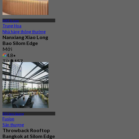
MRT Si Lom
Trung Hoa
Nhà hàng thông thường
Nanxiang Xiao Long
Bao Silom Edge
Mới
4.8
Từ
฿ 157
BTS Sala Daeng
Fusion
Sân thượng
Throwback Rooftop
Bangkok at Silom Edge