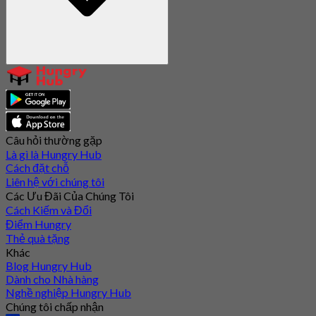
Câu hỏi thường gặp
Là gì là Hungry Hub
Cách đặt chỗ
Liên hệ với chúng tôi
Các Ưu Đãi Của Chúng Tôi
Cách Kiếm và Đổi
Điểm Hungry
Thẻ quà tặng
Khác
Blog Hungry Hub
Dành cho Nhà hàng
Nghề nghiệp Hungry Hub
Chúng tôi chấp nhận