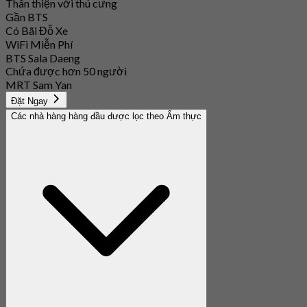
Thân thiện với thú cưng
Gần BTS
Có Bãi Đỗ Xe
WiFi Miễn Phí
BTS Sala Daeng
Chứa được hơn 50 người
MRT Sam Yan
Đặt Ngay
Các nhà hàng hàng đầu được lọc theo Ẩm thực