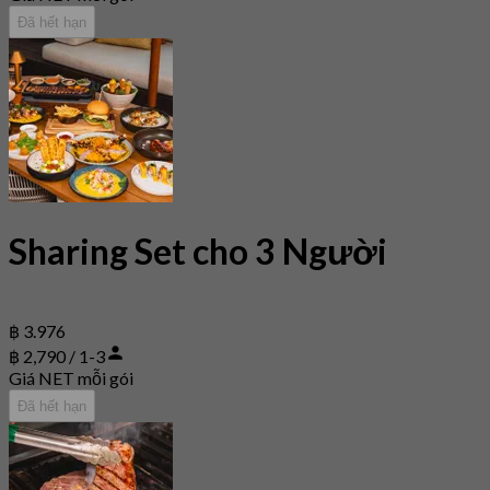
Đã hết hạn
Sharing Set cho 3 Người
฿ 3.976
฿ 2,790 / 1-3
Giá NET mỗi gói
Đã hết hạn