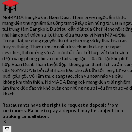
NóMADA Bangkok at Baan Dusit Thani là viên ngọc ẩm thực
mang đến trải nghiệm ăn uống tinh tế lấy cảm hứng từ Latin nga
tại trung tâm Bangkok. Dưới sự dẫn dắt của Chef Nano nổi tiếng
nhà hàng giới thiệu sự kết hợp giữa hương vị Nam Mỹ và Địa
Trung Hải, sử dụng nguyên liệu địa phương và kỹ thuật nấu ăn
truyền thống. Thực đơn có nhiều lựa chọn đa dạng từ tapas,
ceviches, thịt nướng và các món hải sản, kết hợp với danh sách
rượu vang phong phú và cocktail sáng tạo. Tọa lạc tại khu phức
hợp Baan Dusit Thani tuyệt đẹp, không gian thanh lịch và ấm cú
của NóMADA là bối cảnh hoàn hảo cho cả bữa tối riêng tư và c
buổi gặp gỡ. Với ẩm thực sáng tạo, dịch vụ hoàn hảo và bầu
không khí thân thiện, NóMADA Bangkok mang đến trải nghiệm
ẩm thực độc đáo và khó quên cho những người yêu ẩm thực và 
khách.
Restaurants have the right to request a deposit from
customers. Failure to pay a deposit may be subject to a
booking cancellation.