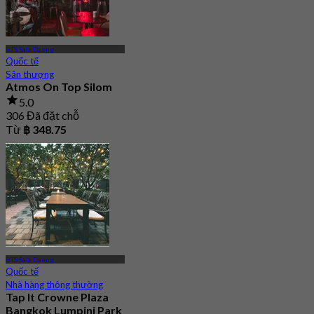
BTS Sala Daeng
Quốc tế
Sân thượng
Atmos On Top Silom
5.0
306 Đã đặt chỗ
Từ
฿ 348.75
BTS Sala Daeng
Quốc tế
Nhà hàng thông thường
Tap It Crowne Plaza
Bangkok Lumpini Park