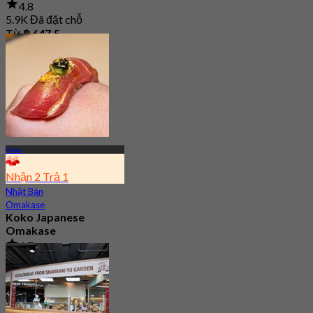
4.8
5.9K Đã đặt chỗ
Từ
฿ 647.5
Silom
Nhận 2 Trả 1
Nhật Bản
Omakase
Koko Japanese
Omakase
4.7
10.7K Đã đặt chỗ
Từ
฿ 770