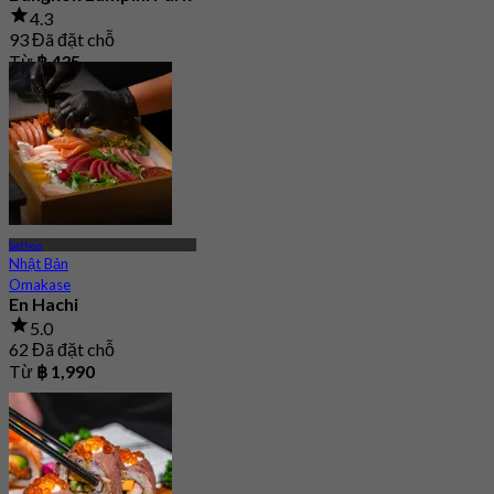
4.3
93 Đã đặt chỗ
Từ
฿ 435
Sathon
Nhật Bản
Omakase
En Hachi
5.0
62 Đã đặt chỗ
Từ
฿ 1,990