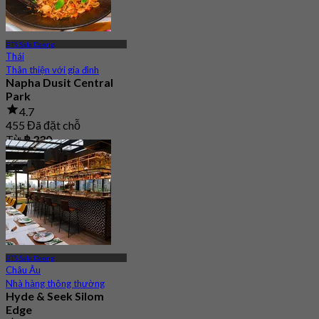
BTS Sala Daeng
Thái
Thân thiện với gia đình
Napha Dusit Central
Park
4.7
455 Đã đặt chỗ
Từ
฿ 330
BTS Sala Daeng
Châu Âu
Nhà hàng thông thường
Hyde & Seek Silom
Edge