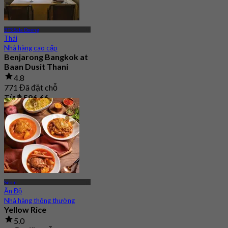
BTS Sala Daeng
Thái
Nhà hàng cao cấp
Benjarong Bangkok at
Baan Dusit Thani
4.8
771 Đã đặt chỗ
Từ
฿ 596.66
Silom
Ấn Độ
Nhà hàng thông thường
Yellow Rice
5.0