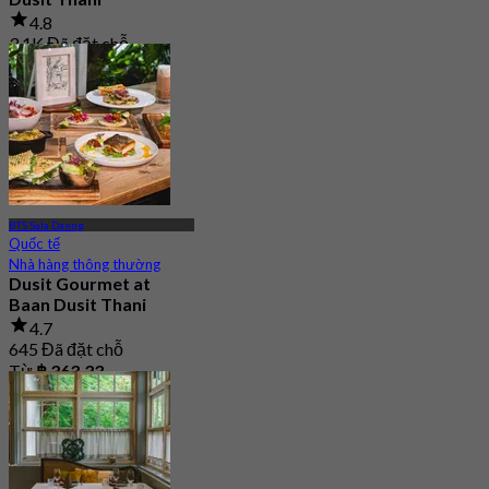
4.8
3.1K Đã đặt chỗ
Từ
฿ 395
BTS Sala Daeng
Quốc tế
Nhà hàng thông thường
Dusit Gourmet at
Baan Dusit Thani
4.7
645 Đã đặt chỗ
Từ
฿ 363.33