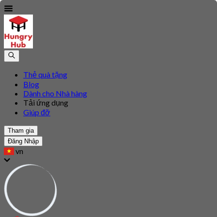
Thẻ quà tặng
Blog
Dành cho Nhà hàng
Tải ứng dụng
Giúp đỡ
Tham gia
Đăng Nhập
vn