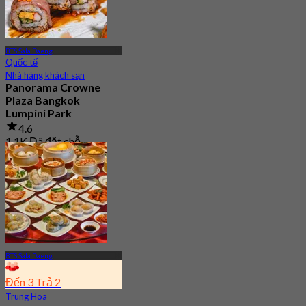
BTS Sala Daeng
Quốc tế
Nhà hàng khách sạn
Panorama Crowne
Plaza Bangkok
Lumpini Park
4.6
1.1K Đã đặt chỗ
Từ
฿ 550
BTS Sala Daeng
Đến 3 Trả 2
Trung Hoa