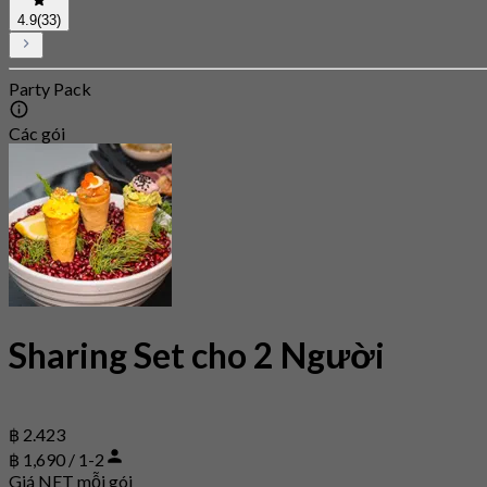
4.9
(33)
Party Pack
Các gói
Sharing Set cho 2 Người
฿ 2.423
฿ 1,690 / 1-2
Giá NET mỗi gói