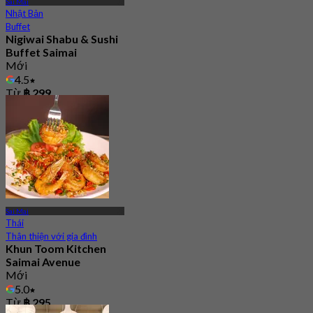
Sai Mai
Nhật Bản
Buffet
Nigiwai Shabu & Sushi
Buffet Saimai
Mới
4.5
Từ
฿ 299
Sai Mai
Thái
Thân thiện với gia đình
Khun Toom Kitchen
Saimai Avenue
Mới
5.0
Từ
฿ 295