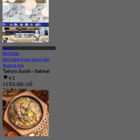
Sai Mai
Nhật Bản
Nhà hàng trong trung tâm
thương mại
Tairyo Sushi - Saimai
4.1
11 Đã đặt chỗ
Từ
฿ 1,199