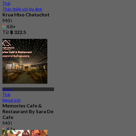
Thái
Thân thiện với gia đình
Krua Hiso Chatuchot
Mới
4.8
Từ
฿ 322.5
Sai Mai
Thái
Ngoài trời
Memories Cafe &
Restaurant By Sara De
Cafe
Mới
4.1
Từ
฿ 363.33