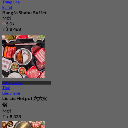
Trung Hoa
Buffet
Bangfa Shabu Buffet
Mới
5.0
Từ
฿ 468
Khlong Sam Wa
Thái
Lẩu/Shabu
Liu Liu Hotpot 六六火
锅
Mới
Từ
฿ 338