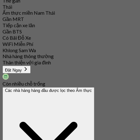
Thẻ gắn
Thái
Ẩm thực miền Nam Thái
Gần MRT
Tiếp cận xe lăn
Gần BTS
Có Bãi Đỗ Xe
WiFi Miễn Phí
Khlong Sam Wa
Nhà hàng thông thường
Thân thiện với gia đình
Đặt Ngay
Còn nhiều chỗ trống
Các nhà hàng hàng đầu được lọc theo Ẩm thực