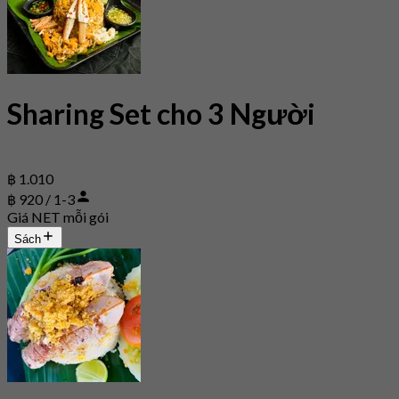
Sharing Set cho 3 Người
฿ 1.010
฿ 920 / 1-3
Giá NET mỗi gói
Sách