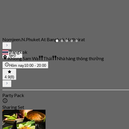
Nomjeen.N.Phuket At Bangkok Hathairat
Bangkok
0
Khlong Sam Wa
Thái
Nhà hàng thông thường
Hôm nay
10:00 - 20:00
4.9
(8)
Party Pack
Sharing Set