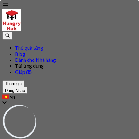
Thẻ quà tặng
Blog
Dành cho Nhà hàng
Tải ứng dụng
Giúp đỡ
Tham gia
Đăng Nhập
vn