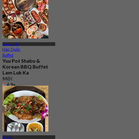
Lum Luk Ka
Hàn Quốc
Buffet
Yuu Pot Shabu &
Korean BBQ Buffet
Lam Luk Ka
Mới
4.9
Từ
฿ 299
Sai Mai