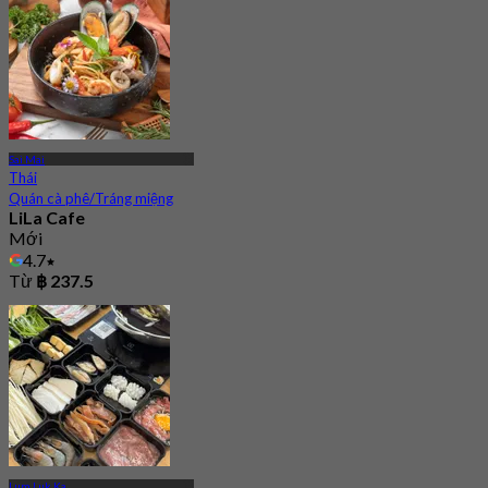
Sai Mai
Thái
Quán cà phê/Tráng miệng
LiLa Cafe
Mới
4.7
Từ
฿ 237.5
Lum Luk Ka