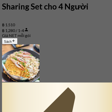
Sharing Set cho 4 Người
฿ 1.510
฿ 1,280 / 1-4
Giá NET mỗi gói
Sách