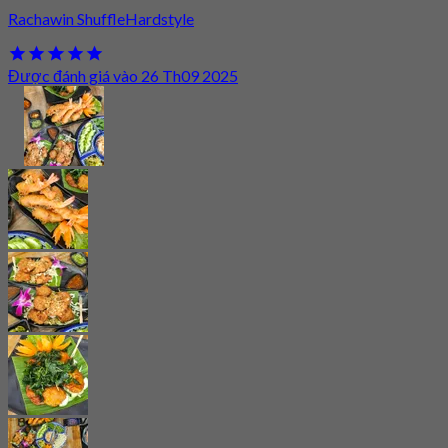
Rachawin ShuffleHardstyle
Được đánh giá vào 26 Th09 2025