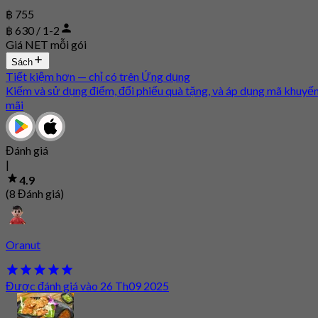
฿ 755
฿ 630 / 1-2
Giá NET mỗi gói
Sách
Tiết kiệm hơn — chỉ có trên Ứng dụng
Kiếm và sử dụng điểm, đổi phiếu quà tặng, và áp dụng mã khuyế
mãi
Đánh giá
|
4.9
(8 Đánh giá)
Oranut
Được đánh giá vào 26 Th09 2025