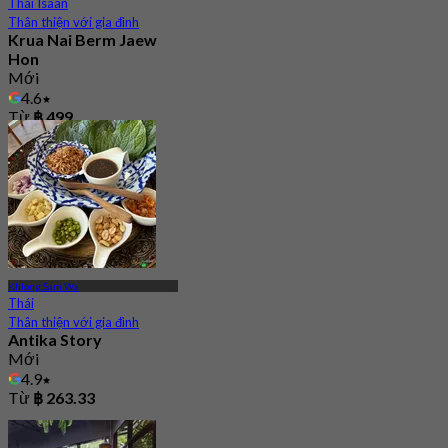
Thái Isaan
Thân thiện với gia đình
Krua Nai Berm Jaew
Hon
Mới
4.6
Từ
฿ 499
Khlong Sam Wa
Thái
Thân thiện với gia đình
Antika Story
Mới
4.9
Từ
฿ 263.33