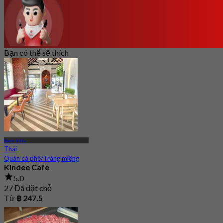
Bạn có thể sẽ thích
Ram Intra
Thái
Quán cà phê/Tráng miệng
Kindee Cafe
5.0
27 Đã đặt chỗ
Từ
฿ 247.5