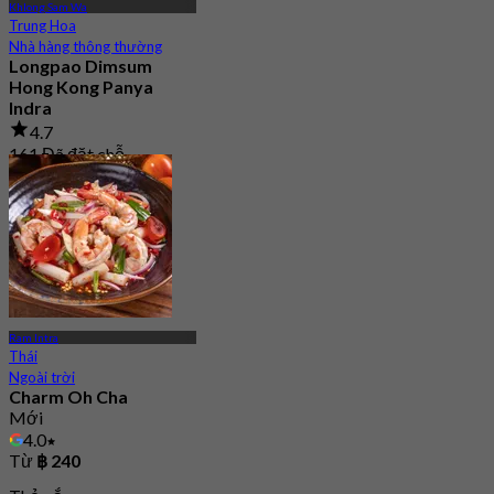
Khlong Sam Wa
Trung Hoa
Nhà hàng thông thường
Longpao Dimsum
Hong Kong Panya
Indra
4.7
161 Đã đặt chỗ
Từ
฿ 230
Ram Intra
Thái
Ngoài trời
Charm Oh Cha
Mới
4.0
Từ
฿ 240