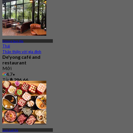
Khlong Sam Wa
Thái
Thân thiện với gia đình
De'yong café and
restaurant
Mới
4.7
Từ
฿ 296.66
Lum Luk Ka