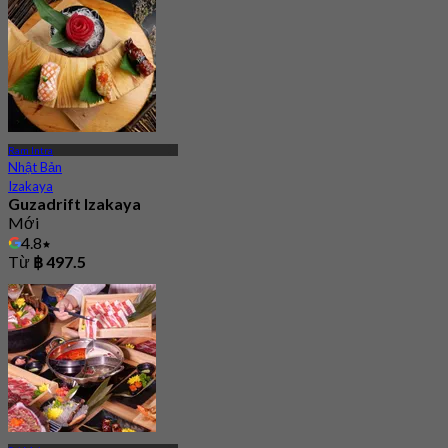
Ram Intra
Nhật Bản
Izakaya
Guzadrift Izakaya
Mới
4.8
Từ
฿ 497.5