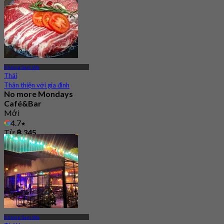
Khlong Sam Wa
Thái
Thân thiện với gia đình
No more Mondays
Café&Bar
Mới
4.7
Từ
฿ 345
Khlong Sam Wa