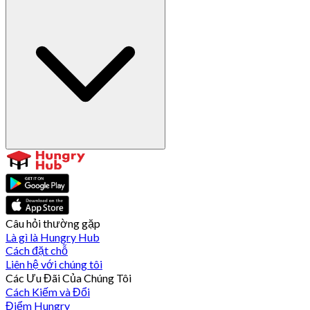
Câu hỏi thường gặp
Là gì là Hungry Hub
Cách đặt chỗ
Liên hệ với chúng tôi
Các Ưu Đãi Của Chúng Tôi
Cách Kiếm và Đổi
Điểm Hungry