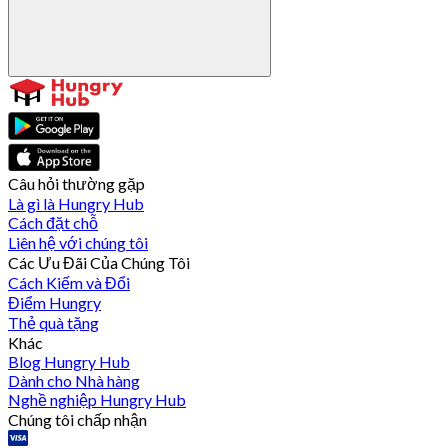
Câu hỏi thường gặp
Là gì là Hungry Hub
Cách đặt chỗ
Liên hệ với chúng tôi
Các Ưu Đãi Của Chúng Tôi
Cách Kiếm và Đổi
Điểm Hungry
Thẻ quà tặng
Khác
Blog Hungry Hub
Dành cho Nhà hàng
Nghề nghiệp Hungry Hub
Chúng tôi chấp nhận