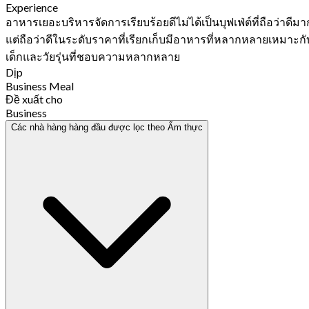
Experience
อาหารเยอะบริหารจัดการเรียบร้อยดีไม่ได้เป็นบุฟเฟ่ต์ที่ถือว่าดีมา
แต่ถือว่าดีในระดับราคาที่เรียกเก็บมีอาหารที่หลากหลายเหมาะกั
เด็กและวัยรุ่นที่ชอบความหลากหลาย
Dịp
Business Meal
Đề xuất cho
Business
Các nhà hàng hàng đầu được lọc theo Ẩm thực