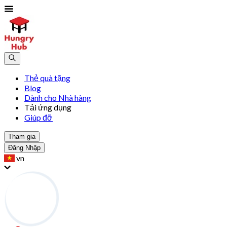
Thẻ quà tặng
Blog
Dành cho Nhà hàng
Tải ứng dụng
Giúp đỡ
Tham gia
Đăng Nhập
vn