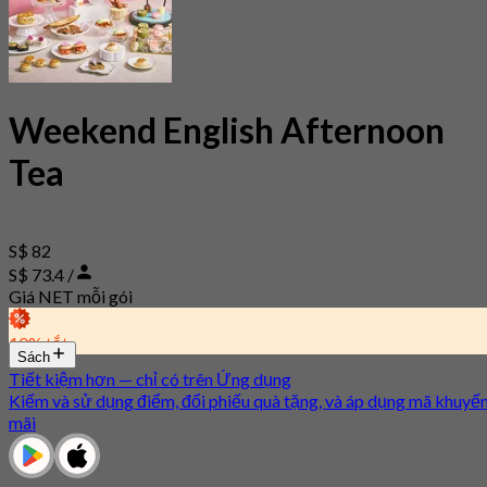
Weekend English Afternoon
Tea
S$ 82
S$ 73.4 /
Giá NET mỗi gói
10% tắt
Sách
Tiết kiệm hơn — chỉ có trên Ứng dụng
Kiếm và sử dụng điểm, đổi phiếu quà tặng, và áp dụng mã khuyế
mãi