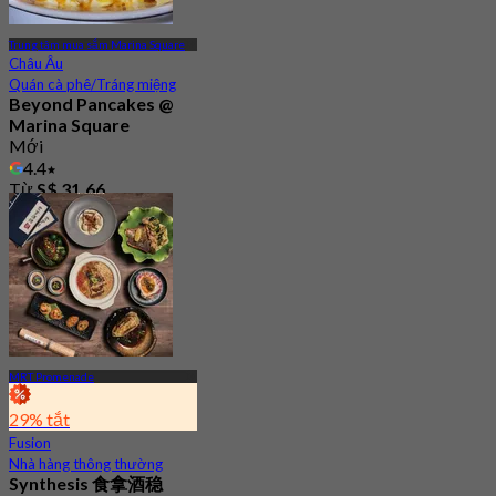
Trung tâm mua sắm Marina Square
Châu Âu
Quán cà phê/Tráng miệng
Beyond Pancakes @
Marina Square
Mới
4.4
Từ
S$ 31.66
MRT Promenade
29% tắt
Fusion
Nhà hàng thông thường
Synthesis 食拿酒稳