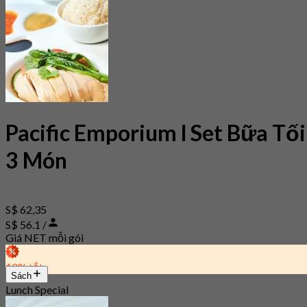
Pacific Emporium l Set Bữa Tối
3 Món
S$ 62,35
S$ 56.1 /
Giá NET mỗi gói
10% tắt
Sách
Lunch Special