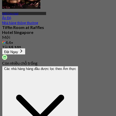
MRT City Hall
Ấn Độ
Nhà hàng thông thường
Tiffin Room at Raffles
Hotel Singapore
Mới
4.4
Từ
S$ 101
Đặt Ngay
Còn nhiều chỗ trống
Các nhà hàng hàng đầu được lọc theo Ẩm thực