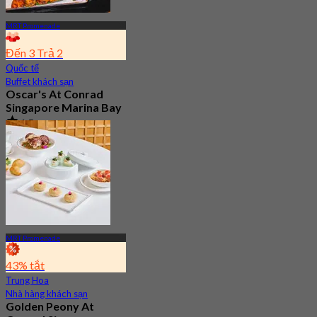
MRT Promenade
Đến 3 Trả 2
Quốc tế
Buffet khách sạn
Oscar's At Conrad
Singapore Marina Bay
4.5
3.2K Đã đặt chỗ
Từ
S$ 54.35
MRT Promenade
43% tắt
Trung Hoa
Nhà hàng khách sạn
Golden Peony At