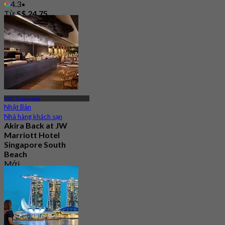
4.3
Từ
S$ 24.75
MRT Esplanade
Nhật Bản
Nhà hàng khách sạn
Akira Back at JW
Marriott Hotel
Singapore South
Beach
Mới
4.4
Từ
S$ 94