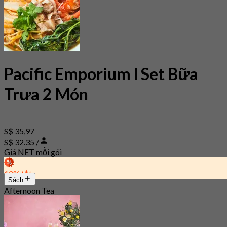
Pacific Emporium l Set Bữa
Trưa 2 Món
S$ 35,97
S$ 32.35 /
Giá NET mỗi gói
10% tắt
Sách
Afternoon Tea