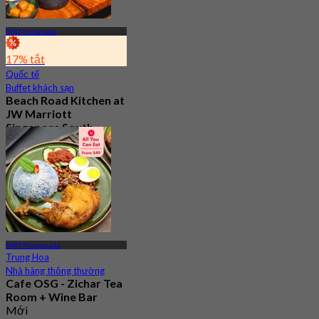
MRT Esplanade
17% tắt
Quốc tế
Buffet khách sạn
Beach Road Kitchen at
JW Marriott
Singapore South
Beach
5.0
247 Đã đặt chỗ
Từ
S$ 78
MRT Promenade
Trung Hoa
Nhà hàng thông thường
Cafe OSG - Zichar Tea
Room + Wine Bar
Mới