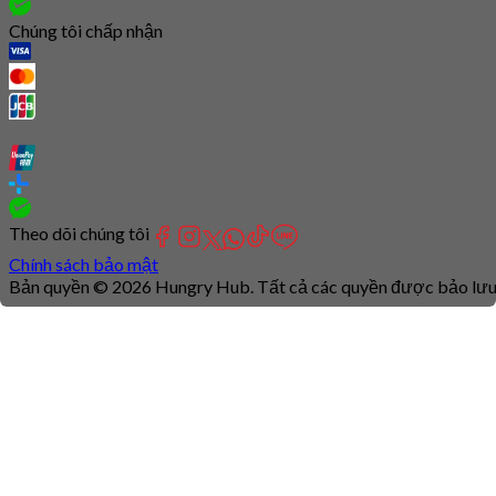
Chúng tôi chấp nhận
Theo dõi chúng tôi
Chính sách bảo mật
Bản quyền © 2026 Hungry Hub. Tất cả các quyền được bảo lưu
Connection
is
unstable