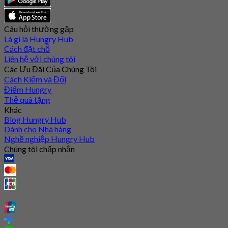
Câu hỏi thường gặp
Là gì là Hungry Hub
Cách đặt chỗ
Liên hệ với chúng tôi
Các Ưu Đãi Của Chúng Tôi
Cách Kiếm và Đổi
Điểm Hungry
Thẻ quà tặng
Khác
Blog Hungry Hub
Dành cho Nhà hàng
Nghề nghiệp Hungry Hub
Chúng tôi chấp nhận