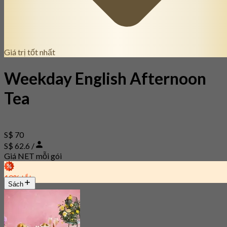
Giá trị tốt nhất
Weekday English Afternoon
Tea
S$ 70
S$ 62.6 /
Giá NET mỗi gói
10% tắt
Sách