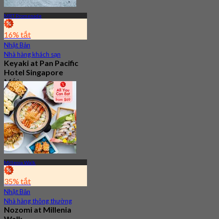
MRT Promenade
16% tắt
Nhật Bản
Nhà hàng khách sạn
Keyaki at Pan Pacific
Hotel Singapore
Mới
4.2
Từ
S$ 70
Millenia Walk
35% tắt
Nhật Bản
Nhà hàng thông thường
Nozomi at Millenia
Walk