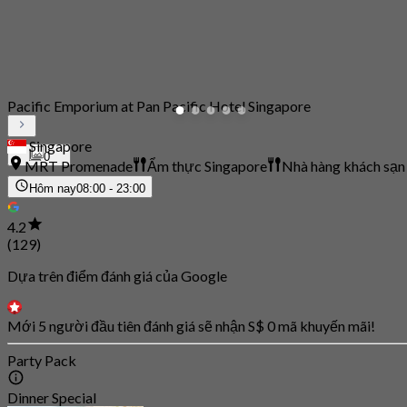
Pacific Emporium at Pan Pacific Hotel Singapore
Singapore
0
MRT Promenade
Ẩm thực Singapore
Nhà hàng khách sạn
Hôm nay
08:00 - 23:00
4.2
(129)
Dựa trên điểm đánh giá của Google
Mới 5 người đầu tiên đánh giá sẽ nhận S$ 0 mã khuyến mãi!
Party Pack
Dinner Special