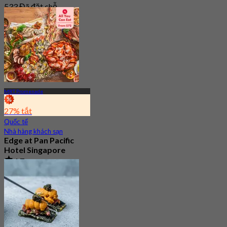
533 Đã đặt chỗ
Từ
S$ 69.05
MRT Promenade
27% tắt
Quốc tế
Nhà hàng khách sạn
Edge at Pan Pacific
Hotel Singapore
4.7
3K Đã đặt chỗ
Từ
S$ 73