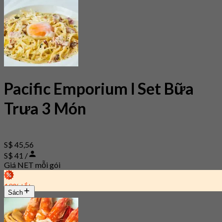
Pacific Emporium l Set Bữa
Trưa 3 Món
S$ 45,56
S$ 41 /
Giá NET mỗi gói
10% tắt
Sách