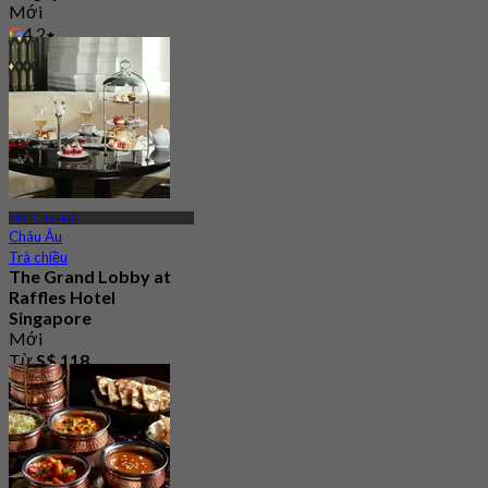
Mới
4.2
Từ
S$ 94
MRT City Hall
Châu Âu
Trà chiều
The Grand Lobby at
Raffles Hotel
Singapore
Mới
Từ
S$ 118