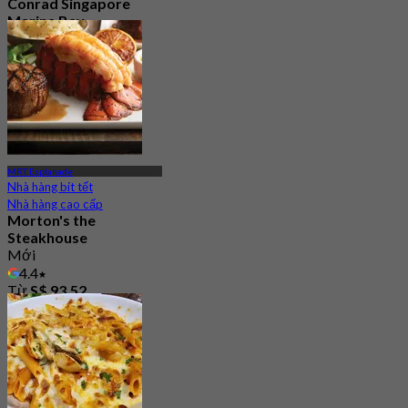
Conrad Singapore
Marina Bay
4.6
189 Đã đặt chỗ
Từ
S$ 68
MRT Esplanade
Nhà hàng bít tết
Nhà hàng cao cấp
Morton's the
Steakhouse
Mới
4.4
Từ
S$ 93.52