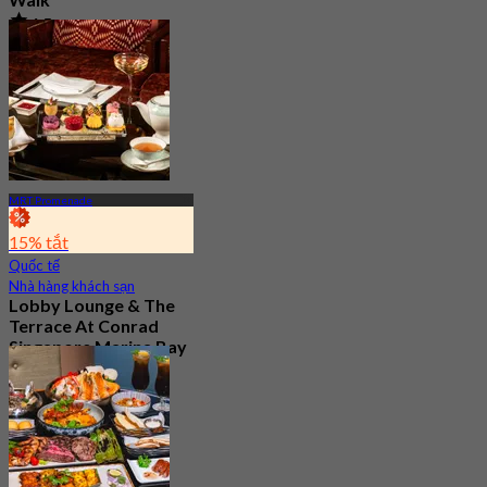
4.5
3.1K Đã đặt chỗ
Từ
S$ 37.5
MRT Promenade
15% tắt
Quốc tế
Nhà hàng khách sạn
Lobby Lounge & The
Terrace At Conrad
Singapore Marina Bay
Mới
4.7
Từ
S$ 56.05