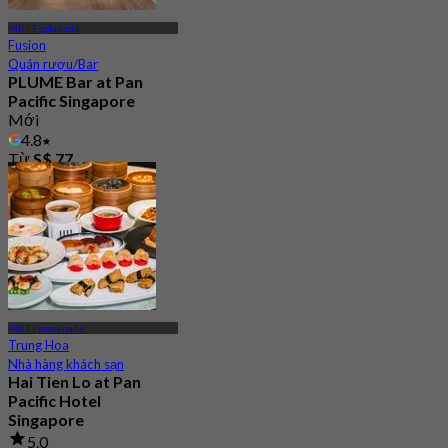
MRT Esplanade
Fusion
Quán rượu/Bar
PLUME Bar at Pan
Pacific Singapore
Mới
4.8
Từ
S$ 77
MRT Promenade
Trung Hoa
Nhà hàng khách sạn
Hai Tien Lo at Pan
Pacific Hotel
Singapore
5.0