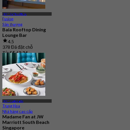
MRT Raffles Place
Fusion
Sân thượng
Baia Rooftop Dining
Lounge Bar
4.5
378 Đã đặt chỗ
Từ
S$ 62.34
MRT Esplanade
Trung Hoa
Nhà hàng cao cấp
Madame Fan at JW
Marriott South Beach
Singapore