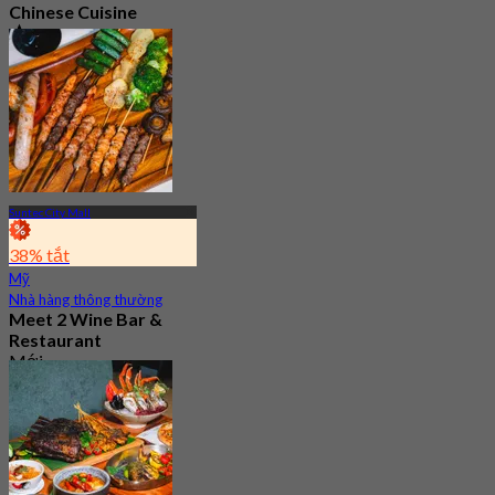
Chinese Cuisine
4.8
350 Đã đặt chỗ
Từ
S$ 45.56
Suntec City Mall
38% tắt
Mỹ
Nhà hàng thông thường
Meet 2 Wine Bar &
Restaurant
Mới
4.7
Từ
S$ 46.33