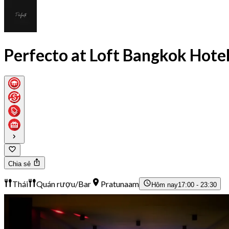
Perfecto at Loft Bangkok Hote
Chia sẻ
Thái
Quán rượu/Bar
Pratunaam
Hôm nay
17:00 - 23:30