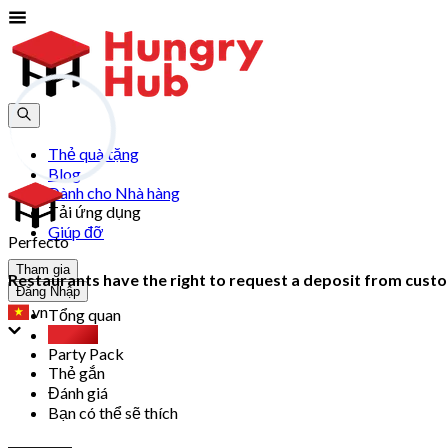
Thẻ quà tặng
Blog
Dành cho Nhà hàng
Tải ứng dụng
Giúp đỡ
Perfecto
Tham gia
Restaurants have the right to request a deposit from custom
Đăng Nhập
vn
Tổng quan
Buffet
Party Pack
Thẻ gắn
Đánh giá
Bạn có thể sẽ thích