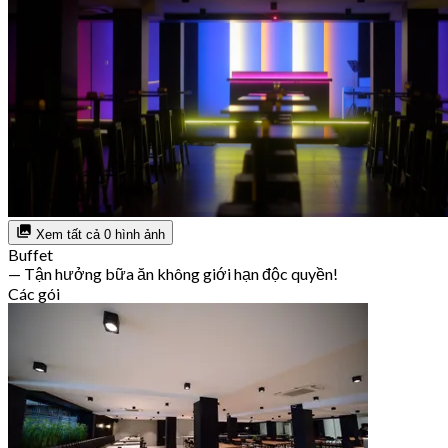
Xem tất cả 0 hình ảnh
Buffet
— Tận hưởng bữa ăn không giới hạn độc quyền!
Các gói