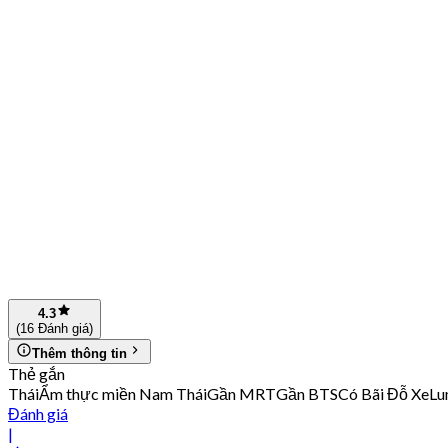
4.3
(16 Đánh giá)
Thêm thông tin
Thẻ gắn
Thái
Ẩm thực miền Nam Thái
Gần MRT
Gần BTS
Có Bãi Đỗ Xe
Lu
Đánh giá
|