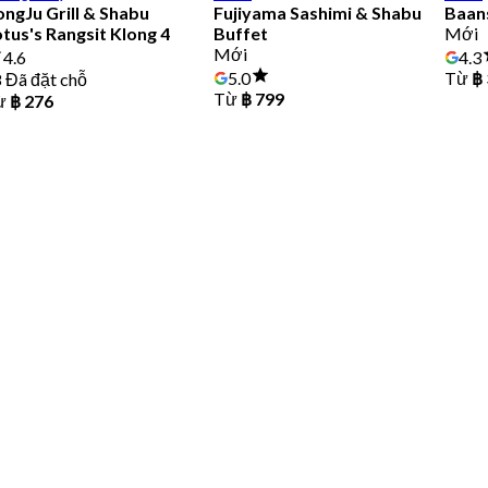
ngJu Grill & Shabu
Fujiyama Sashimi & Shabu
Baan
tus's Rangsit Klong 4
Buffet
Mới
Mới
4.3
4.6
5.0
Từ
฿
 Đã đặt chỗ
Từ
฿ 799
ừ
฿ 276