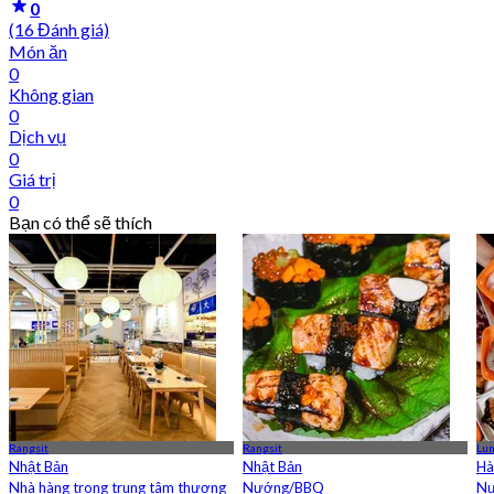
0
(16 Đánh giá)
Món ăn
0
Không gian
0
Dịch vụ
0
Giá trị
0
Bạn có thể sẽ thích
Rangsit
Rangsit
Lum
Nhật Bản
Nhật Bản
Hà
Nhà hàng trong trung tâm thương
Nướng/BBQ
N