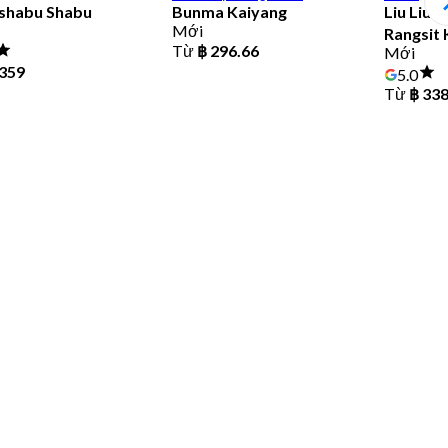
shabu Shabu
Bunma Kaiyang
Liu Liu
Mới
Rangsit 
Từ
฿ 296.66
Mới
 359
5.0
Từ
฿ 33