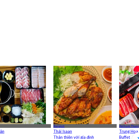
Rangsit
Pathum Thani
Bản
Thái Isaan
Trung Hoa
Thân thiện với gia đình
Buffet