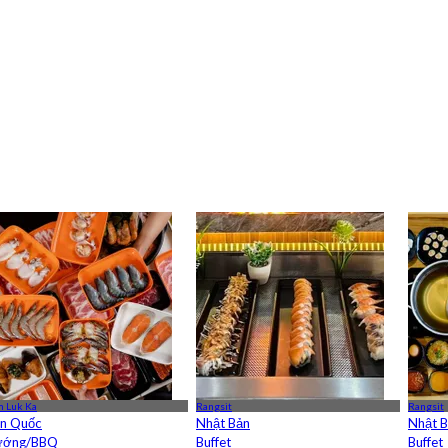
 Luk Ka
Rangsit
Rangsit
n Quốc
Nhật Bản
Nhật 
ướng/BBQ
Buffet
Buffet