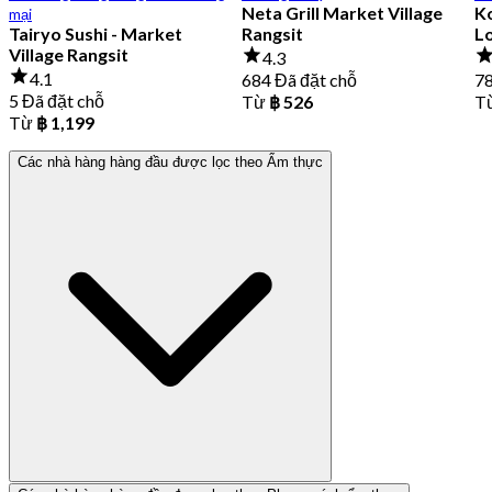
Neta Grill Market Village
Ko
mại
Tairyo Sushi - Market
Rangsit
Lo
Village Rangsit
4.3
4.1
684 Đã đặt chỗ
78
5 Đã đặt chỗ
Từ
฿ 526
T
Từ
฿ 1,199
Các nhà hàng hàng đầu được lọc theo Ẩm thực