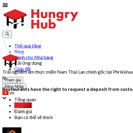
Thẻ quà tặng
Blog
Dành cho Nhà hàng
Tải ứng dụng
Giúp đỡ
Trải nghiệm ẩm thực miền Nam Thái Lan chính gốc tại Phrikkhu
lý.
Tham gia
Đăng Nhập
Restaurants have the right to request a deposit from custom
vn
Tổng quan
Thẻ gắn
Đánh giá
Bạn có thể sẽ thích