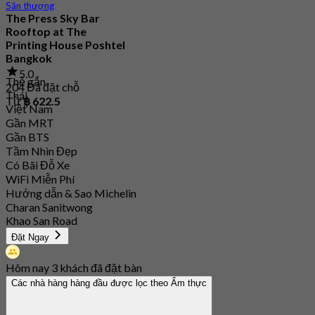
Sân thượng
The Press Sky Bar
Rooftop at The
Printing House Poshtel
Bangkok
5.0
Thẻ gắn
204 Đã đặt chỗ
Thái
Từ
฿ 622.5
Việt Nam
Gần MRT
Gần BTS
Tầm Nhìn Đẹp
Có Bãi Đỗ Xe
WiFi Miễn Phí
Hướng dẫn & Sao Michelin
Charan Sanitwong
Khao San Road
Đặt Ngay
Hôm nay 3 khách đã đặt bàn
Các nhà hàng hàng đầu được lọc theo Ẩm thực