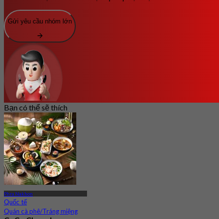
Gửi yêu cầu nhóm lớn
Bạn có thể sẽ thích
Phra Nakhon
Quốc tế
Quán cà phê/Tráng miệng