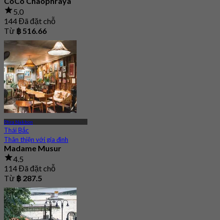
CoCo Chaophraya
5.0
144 Đã đặt chỗ
Từ
฿ 516.66
Phra Nakhon
Thái Bắc
Thân thiện với gia đình
Madame Musur
4.5
114 Đã đặt chỗ
Từ
฿ 287.5