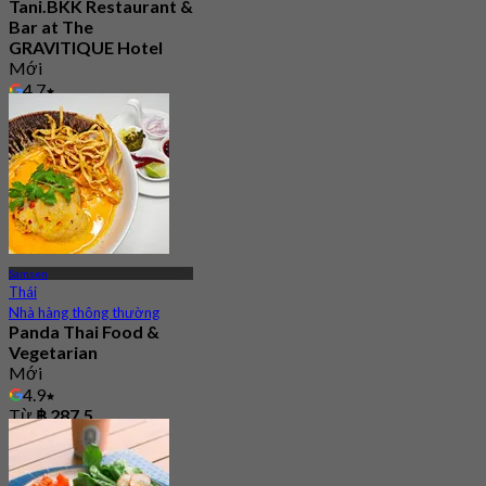
Tani.BKK Restaurant &
Bar at The
GRAVITIQUE Hotel
Mới
4.7
Từ
฿ 530
Samsen
Thái
Nhà hàng thông thường
Panda Thai Food &
Vegetarian
Mới
4.9
Từ
฿ 287.5