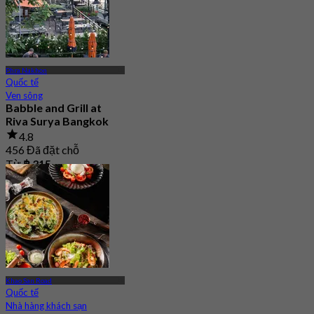
Phra Nakhon
Quốc tế
Ven sông
Babble and Grill at
Riva Surya Bangkok
4.8
456 Đã đặt chỗ
Từ
฿ 315
Khao San Road
Quốc tế
Nhà hàng khách sạn