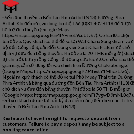
Điểm đón thuyền là Bến Tàu Phra Arthit (N13), Đường Phra
Arthit. Khi đến nơi, vui lòng liên hệ +66 (0)81 402 8118 để được
hỗ trợ đón thuyền (Google Maps:
https://maps.app.goo.gl/un4f9VmeL9cubtvS7). Có hai lựa chọn
bãi đỗ xe. Quý khách có thể đỗ xe tại Wat Chana Songkhram và đ
bộ đến Cổng số 3, dẫn đến Công viên Santi Chai Prakan, để chờ
dịch vụ đưa đón bằng thuyền. Phí đỗ xe là 20 THB mỗi giờ (khác
tự chi trả). Lưu ý rằng Cổng số 3 đóng cửa lúc 6:00 chiều; sau thờ
gian này, cần sử dụng lối vào chính trên Đường Chakrabongse
(Google Maps: https://maps.app.goo.gl/2J4festY1MhosLJa6).
Ngoài ra, quý khách có thể đỗ xe tại Phố Muay Thai trên Đường
Phra Arthit và băng qua đường đến Bến Tàu Phra Arthit (N13) đ
chờ dịch vụ đưa đón bằng thuyền. Phí đỗ xe là 50 THB mỗi giờ
(Google Maps: https://maps.app.goo.gl/drhFf7vgwD9mNL8q7).
Đối với khách đỗ xe tại bất kỳ địa điểm nào, điểm hẹn cho dịch v
thuyền là Bến Tàu Phra Arthit (N13).
Restaurants have the right to request a deposit from
customers. Failure to pay a deposit may be subject to a
booking cancellation.