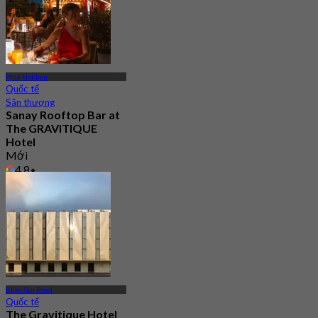
Phra Nakhon
Quốc tế
Sân thượng
Sanay Rooftop Bar at
The GRAVITIQUE
Hotel
Mới
4.8
Từ
฿ 530
Khao San Road
Quốc tế
The Gravitique Hotel