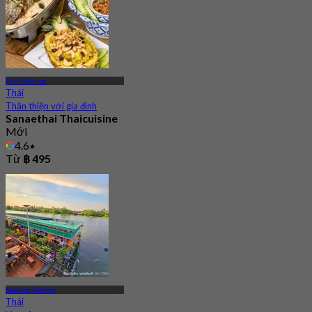
Phra Nakhon
Thái
Thân thiện với gia đình
Sanaethai Thaicuisine
Mới
4.6
Từ
฿ 495
Nakhon Pathom
Thái