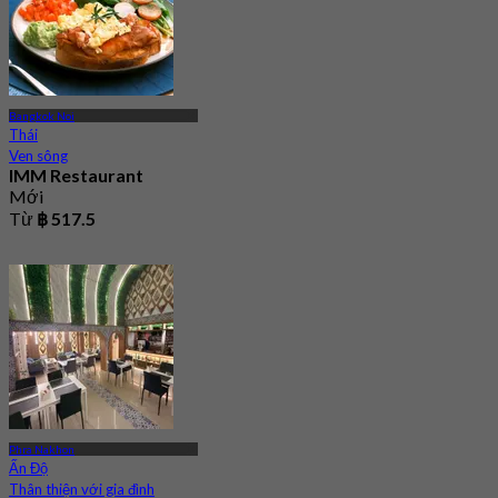
Bangkok Noi
Thái
Ven sông
IMM Restaurant
Mới
Từ
฿ 517.5
Phra Nakhon
Ấn Độ
Thân thiện với gia đình