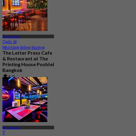
Phra Nakhon
Quốc tế
Nhà hàng thông thường
The Letter Press Cafe
& Restaurant at The
Printing House Poshtel
Bangkok
5.0
39 Đã đặt chỗ
Từ
฿ 622.5
Phra Nakhon
Ý