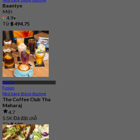
Baantye
Mới
4.9
Từ
฿ 494.75
Maharaj
Fusion
Nhà hàng thông thường
The Coffee Club Tha
Maharaj
4.7
5.5K Đã đặt chỗ
Từ
฿ 189