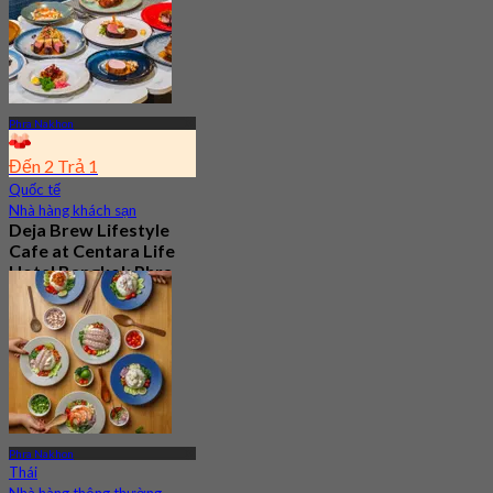
Phra Nakhon
Đến 2 Trả 1
Quốc tế
Nhà hàng khách sạn
Deja Brew Lifestyle
Cafe at Centara Life
Hotel Bangkok Phra
Nakhon
4.7
13.3K Đã đặt chỗ
Từ
฿ 129
Phra Nakhon
Thái
Nhà hàng thông thường