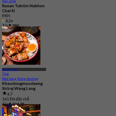
Ven sông
Ruean Tubtim Nakhon
Chai Si
Mới
4.2
Từ
฿ 290
Bangkok Noi
Thái
Nhà hàng thông thường
Khaodongmoodaeng
Siriraj Wang Lang
4.7
165 Đã đặt chỗ
Từ
฿ 324.75