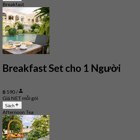
Breakfast
Breakfast Set cho 1 Người
฿ 590 /
Giá NET mỗi gói
Sách
Afternoon Tea