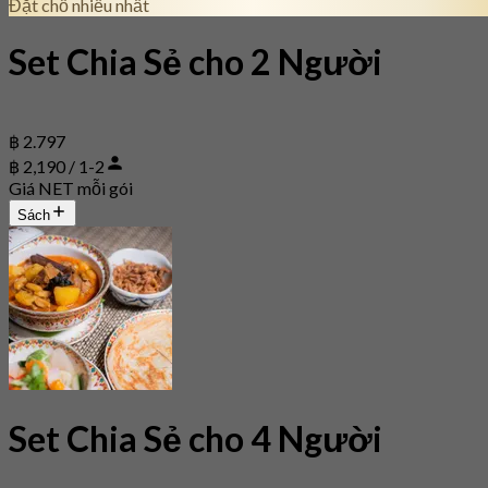
Đặt chỗ nhiều nhất
Set Chia Sẻ cho 2 Người
฿ 2.797
฿ 2,190 / 1-2
Giá NET mỗi gói
Sách
Set Chia Sẻ cho 4 Người