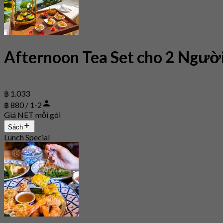
Afternoon Tea Set cho 2 Ngườ
฿ 1.033
฿ 880 / 1-2
Giá NET mỗi gói
Sách
Lunch Special