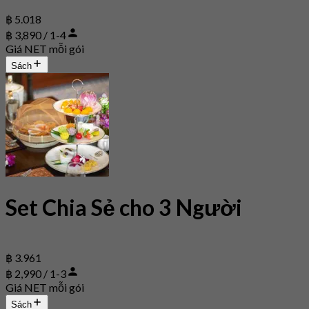
฿ 5.018
฿ 3,890 / 1-4
Giá NET mỗi gói
Sách
Set Chia Sẻ cho 3 Người
฿ 3.961
฿ 2,990 / 1-3
Giá NET mỗi gói
Sách