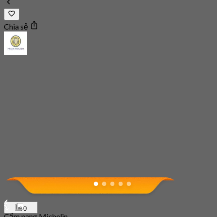
Chia sẻ
0
Cẩm nang Michelin