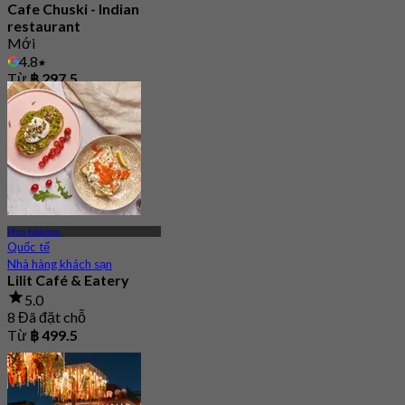
Cafe Chuski - Indian
restaurant
Mới
4.8
Từ
฿ 297.5
Phra Nakhon
Quốc tế
Nhà hàng khách sạn
Lilit Café & Eatery
5.0
8 Đã đặt chỗ
Từ
฿ 499.5