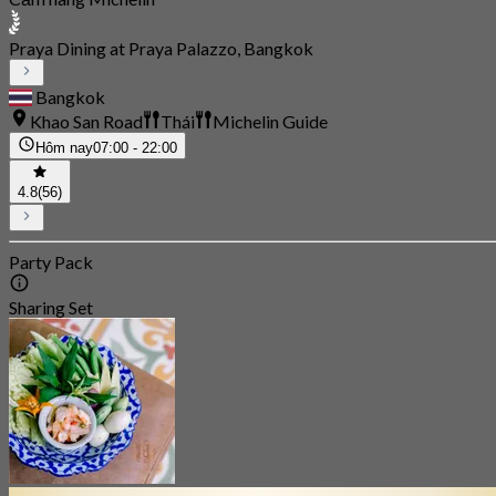
Praya Dining at Praya Palazzo, Bangkok
Bangkok
Khao San Road
Thái
Michelin Guide
Hôm nay
07:00 - 22:00
4.8
(56)
Party Pack
Sharing Set