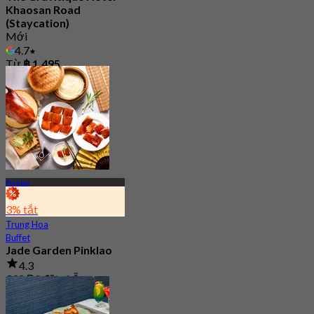
Khaosan Road
(Staycation)
Mới
4.7
Từ
฿ 1,495
Pinklao
3% tắt
Trung Hoa
Buffet
Jade Garden Pinklao
4.3
330 Đã đặt chỗ
Từ
฿ 639