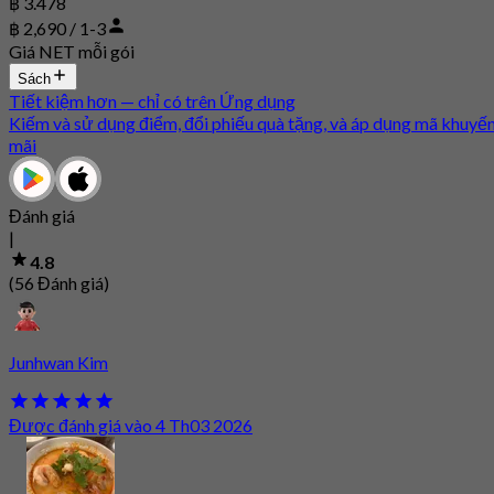
฿ 3.478
฿ 2,690 / 1-3
Giá NET mỗi gói
Sách
Tiết kiệm hơn — chỉ có trên Ứng dụng
Kiếm và sử dụng điểm, đổi phiếu quà tặng, và áp dụng mã khuyế
mãi
Đánh giá
|
4.8
(56 Đánh giá)
Junhwan Kim
Được đánh giá vào 4 Th03 2026