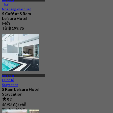
Bang Kapi
Thái
Nhà hàng khách sạn
S Café at S Ram
Leisure Hotel
Mới
Từ
฿ 199.75
Bang Kapi
Quốc tế
Staycation
S Ram Leisure Hotel
Staycation
5.0
48 Đã đặt chỗ
Từ
฿ 1,499.5