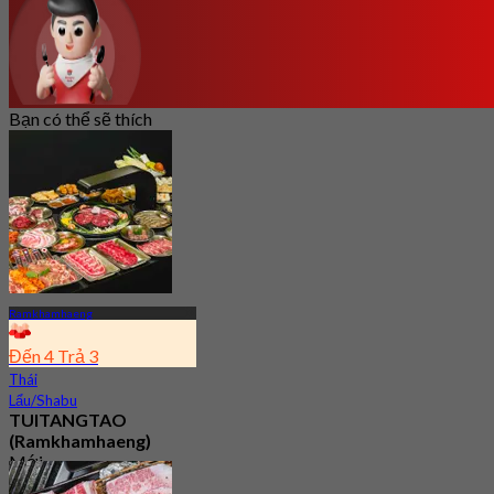
Bạn có thể sẽ thích
Ramkhamhaeng
Đến 4 Trả 3
Thái
Lẩu/Shabu
TUITANGTAO
(Ramkhamhaeng)
Mới
3.1