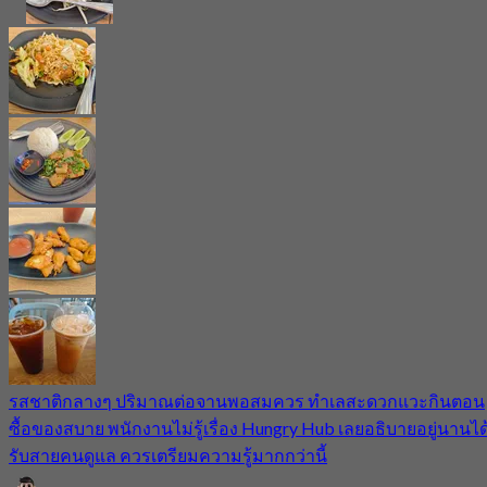
รสชาติกลางๆ ปริมาณต่อจานพอสมควร ทำเลสะดวกแวะกินตอน
ซื้อของสบาย พนักงานไม่รู้เรื่อง Hungry Hub เลยอธิบายอยู่นานได
รับสายคนดูแล ควรเตรียมความรู้มากกว่านี้