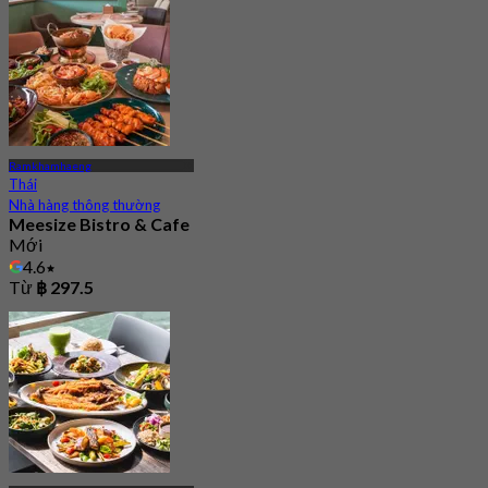
Ramkhamhaeng
Thái
Nhà hàng thông thường
Meesize Bistro & Cafe
Mới
4.6
Từ
฿ 297.5