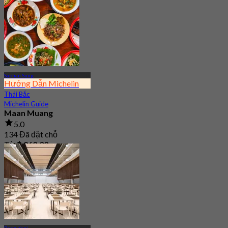
Saphan Sung
Hướng Dẫn Michelin
Thái Bắc
Michelin Guide
Maan Muang
5.0
134 Đã đặt chỗ
Từ
฿ 263.33