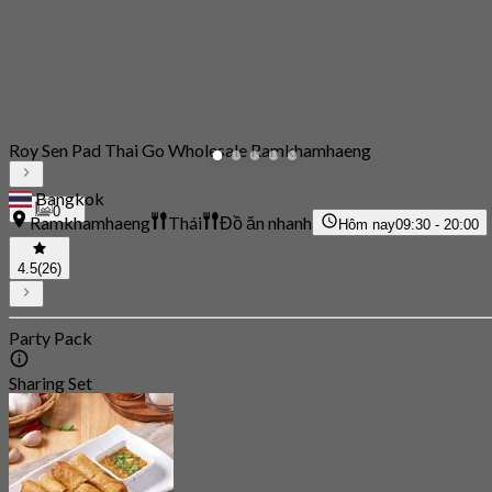
Roy Sen Pad Thai Go Wholesale Ramkhamhaeng
Bangkok
0
Ramkhamhaeng
Thái
Đồ ăn nhanh
Hôm nay
09:30 - 20:00
4.5
(26)
Party Pack
Sharing Set