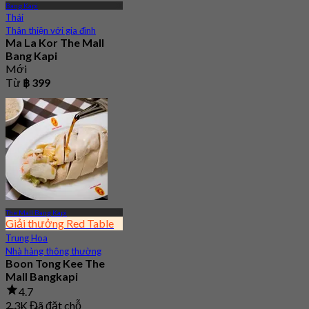
Bang Kapi
Thái
Thân thiện với gia đình
Ma La Kor The Mall
Bang Kapi
Mới
Từ
฿ 399
The Mall Bang Kapi
Giải thưởng Red Table
Trung Hoa
Nhà hàng thông thường
Boon Tong Kee The
Mall Bangkapi
4.7
2.3K Đã đặt chỗ