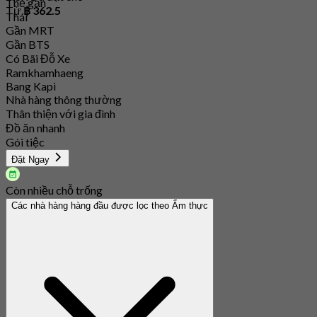
Thẻ gắn
Từ
฿ 362.5
Thái
Gần MRT
Gần BTS
Có Bãi Đỗ Xe
Ramkhamhaeng
Bang Kapi
Nhà hàng thông thường
Thân thiện với gia đình
Đồ ăn nhanh
Gói tiệc
Đặt Ngay
Còn nhiều chỗ trống
Các nhà hàng hàng đầu được lọc theo Ẩm thực