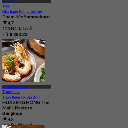
Saphan Sung
Thái
Nhà hàng thông thường
Tham-Me Sammakorn
4.7
128 Đã đặt chỗ
Từ
฿ 383.33
The Mall Bang Kapi
Trung Hoa
Thân thiện với gia đình
HUA SENG HONG The
Mall Lifestore
Bangkapi
4.8
901 Đã đặt chỗ