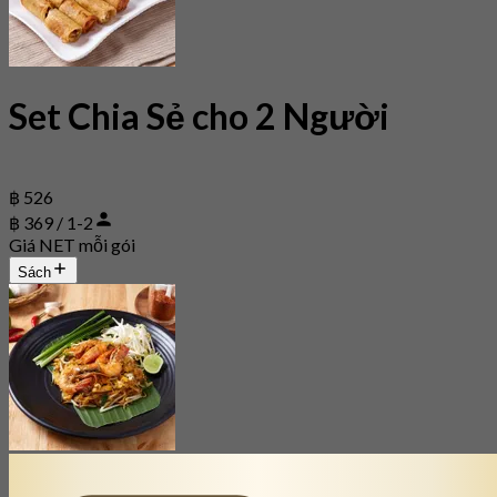
Set Chia Sẻ cho 2 Người
฿ 526
฿ 369 / 1-2
Giá NET mỗi gói
Sách