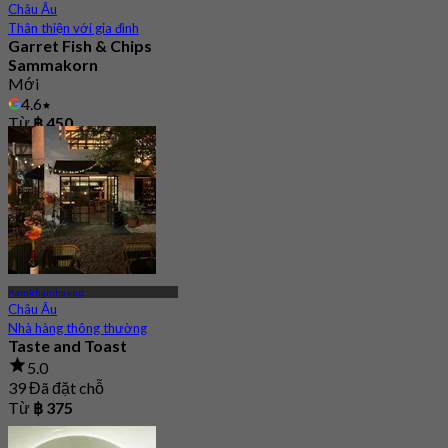
Châu Âu
Thân thiện với gia đình
Garret Fish & Chips
Sammakorn
Mới
4.6
Từ
฿ 450
Ramkhamhaeng
Châu Âu
Nhà hàng thông thường
Taste and Toast
5.0
39 Đã đặt chỗ
Từ
฿ 375