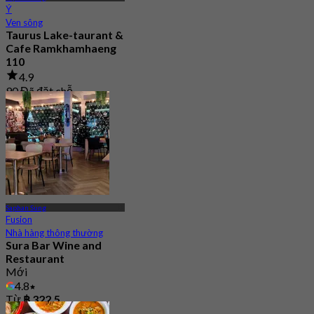
Ý
Ven sông
Taurus Lake-taurant &
Cafe Ramkhamhaeng
110
4.9
90 Đã đặt chỗ
Từ
฿ 549.5
Saphan Sung
Fusion
Nhà hàng thông thường
Sura Bar Wine and
Restaurant
Mới
4.8
Từ
฿ 322.5