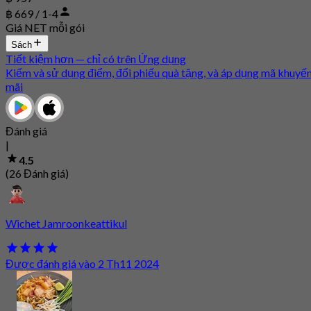
฿ 669 / 1-4
Giá NET mỗi gói
Sách
Tiết kiệm hơn — chỉ có trên Ứng dụng
Kiếm và sử dụng điểm, đổi phiếu quà tặng, và áp dụng mã khuyế
mãi
Đánh giá
|
4.5
(26 Đánh giá)
Wichet Jamroonkeattikul
Được đánh giá vào 2 Th11 2024