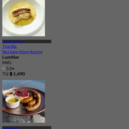
Ramkhamhaeng
Thái Bắc
Nhà hàng thông thường
LumNer
Mới
5.0
Từ
฿ 1,690
Saphan Sung