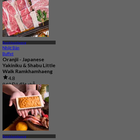
Từ
฿ 291
Ramkhamhaeng
Nhật Bản
Buffet
Oranjii - Japanese
Yakiniku & Shabu Little
Walk Ramkhamhaeng
4.8
849 Đã đặt chỗ
Từ
฿ 332
Ramkhamhaeng