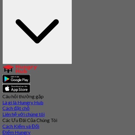
Câu hỏi thường gặp
Là gì là Hungry Hub
Cách đặt chỗ
Liên hệ với chúng tôi
Các Ưu Đãi Của Chúng Tôi
Cách Kiếm và Đổi
Điểm Hungry