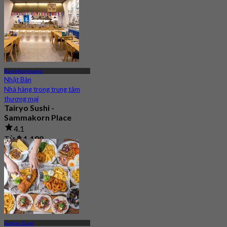
Ramkhamhaeng
Nhật Bản
Nhà hàng trong trung tâm
thương mại
Tairyo Sushi -
Sammakorn Place
4.1
Từ
฿ 1,199
Saphan Sung