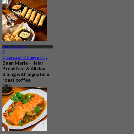
Từ
฿ 316.66
Ramkhamhaeng
Ý
Quán cà phê/Tráng miệng
Baan Maria - Halal
Breakfast & All day
dining with Signature
roast coffee
Mới
4.8
Từ
฿ 272.5