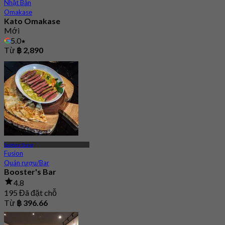
Nhật Bản
Omakase
Kato Omakase
Mới
5.0
Từ
฿ 2,890
Saphan Sung
Fusion
Quán rượu/Bar
Booster's Bar
4.8
195 Đã đặt chỗ
Từ
฿ 396.66