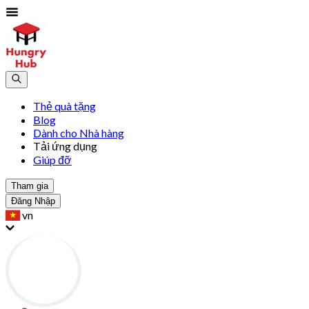
Thẻ quà tặng
Blog
Dành cho Nhà hàng
Tải ứng dụng
Giúp đỡ
Tham gia
Đăng Nhập
vn