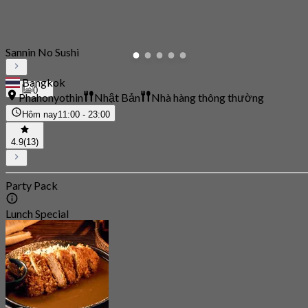
Sannin No Sushi
Bangkok
0
Phahonyothin
Nhật Bản
Nhà hàng thông thường
Hôm nay
11:00 - 23:00
4.9
(13)
Party Pack
Lunch Special