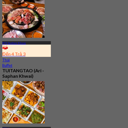
BTS Saphan Khwai
Đến 4 Trả 3
Thái
Buffet
TUITANGTAO (Ari -
Saphan Khwai)
Mới
4.5
Từ
฿ 291