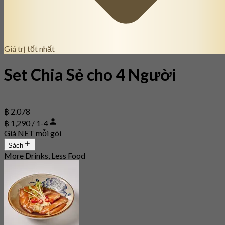
Giá trị tốt nhất
Set Chia Sẻ cho 4 Người
฿ 2.078
฿ 1,290 / 1-4
Giá NET mỗi gói
Sách
More Drinks, Less Food