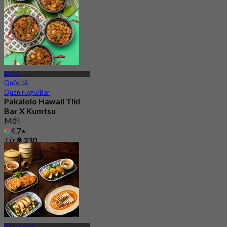
BTS Ari
Quốc tế
Quán rượu/Bar
Pakalolo Hawaii Tiki
Bar X Kumtsu
Mới
4.7
Từ
฿ 230
Phahonyothin