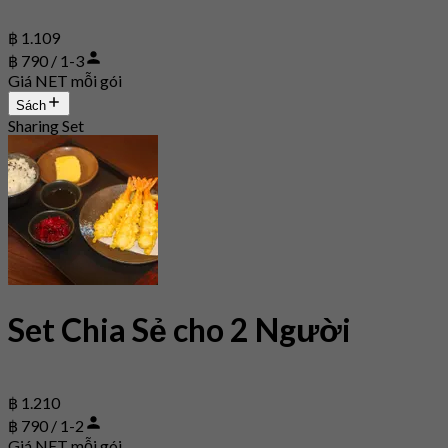
฿ 1.109
฿ 790 / 1-3
Giá NET mỗi gói
Sách
Sharing Set
Set Chia Sẻ cho 2 Người
฿ 1.210
฿ 790 / 1-2
Giá NET mỗi gói