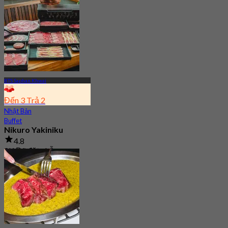
BTS Saphan Khwai
Đến 3 Trả 2
Nhật Bản
Buffet
Nikuro Yakiniku
4.8
2K Đã đặt chỗ
Từ
฿ 366