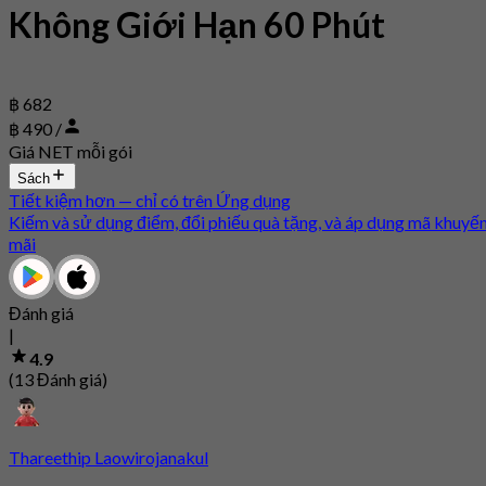
Không Giới Hạn 60 Phút
฿ 682
฿ 490 /
Giá NET mỗi gói
Sách
Tiết kiệm hơn — chỉ có trên Ứng dụng
Kiếm và sử dụng điểm, đổi phiếu quà tặng, và áp dụng mã khuyế
mãi
Đánh giá
|
4.9
(13 Đánh giá)
Thareethip Laowirojanakul