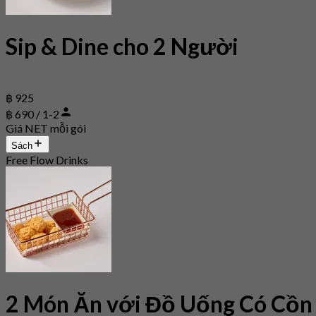
Sip & Dine cho 2 Người
฿ 925
฿ 690 / 1-2
Giá NET mỗi gói
Sách
Free Flow Drinks
2 Món Ăn với Đồ Uống Có Cồn