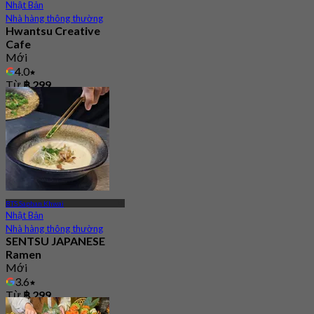
Nhật Bản
Nhà hàng thông thường
Hwantsu Creative
Cafe
Mới
4.0
Từ
฿ 299
BTS Saphan Khwai
Nhật Bản
Nhà hàng thông thường
SENTSU JAPANESE
Ramen
Mới
3.6
Từ
฿ 299