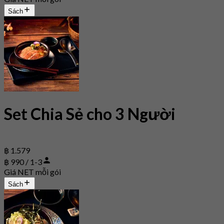
Sách
Set Chia Sẻ cho 3 Người
฿ 1.579
฿ 990 / 1-3
Giá NET mỗi gói
Sách