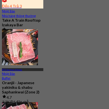
Đến 4 Trả 3
Nhật Bản
Nhà hàng thông thường
Take A Train Rooftop
Izakaya Bar
4.7
473 Đã đặt chỗ
Từ
฿ 674.25
BTS Saphan Khwai
Nhật Bản
Buffet
Oranjii - Japanese
yakiniku & shabu
Saphankwai (Zone 2)
4.7
3.3K Đã đặt chỗ
Từ
฿ 1,235