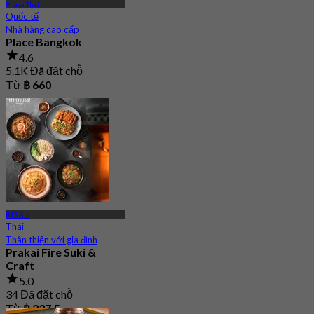
Phaya Thai
Quốc tế
Nhà hàng cao cấp
Place Bangkok
4.6
5.1K Đã đặt chỗ
Từ
฿ 660
BTS Ari
Thái
Thân thiện với gia đình
Prakai Fire Suki &
Craft
5.0
34 Đã đặt chỗ
Từ
฿ 237.5