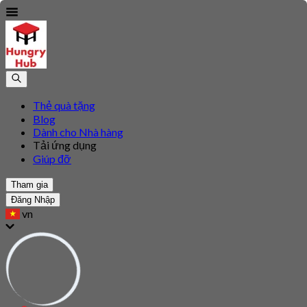
Thẻ quà tặng
Blog
Dành cho Nhà hàng
Tải ứng dụng
Giúp đỡ
Tham gia
Đăng Nhập
vn