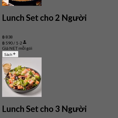
Lunch Set cho 2 Người
฿ 838
฿ 590 / 1-2
Giá NET mỗi gói
Sách
Lunch Set cho 3 Người