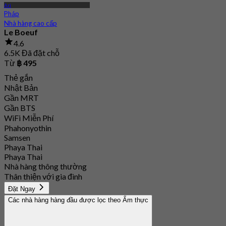
Ari
Pháp
Nhà hàng cao cấp
Le Boeuf
4.6
6.5K Đã đặt chỗ
Từ
฿ 495
Thẻ gắn
Nhật Bản
Gần MRT
Gần BTS
WiFi Miễn Phí
Phahonyothin
Samsen
Phaya Thai
Phaya Thai
Nhà hàng thông thường
Thân thiện với gia đình
Đặt Ngay
Các nhà hàng hàng đầu được lọc theo Ẩm thực