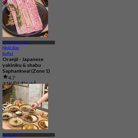
BTS Saphan Khwai
Nhật Bản
Buffet
Oranjii - Japanese
yakiniku & shabu
Saphankwai (Zone 1)
4.7
3.1K Đã đặt chỗ
Từ
฿ 415
Phaya Thai