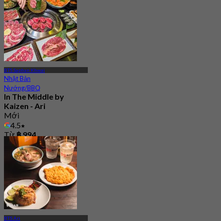
BTS Saphan Khwai
Nhật Bản
Nướng/BBQ
In The Middle by
Kaizen - Ari
Mới
4.5
Từ
฿ 994
BTS Ari