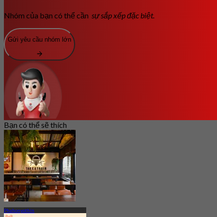
Nhóm của bạn có thể cần
sự sắp xếp đặc biệt.
Gửi yêu cầu nhóm lớn
Bạn có thể sẽ thích
Phahonyothin