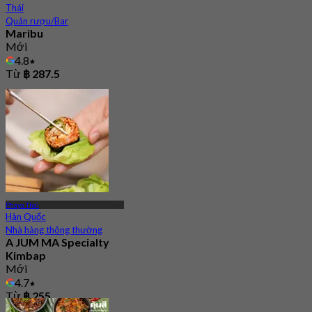
Thái
Quán rượu/Bar
Maribu
Mới
4.8
Từ
฿ 287.5
Phaya Thai
Hàn Quốc
Nhà hàng thông thường
A JUM MA Specialty
Kimbap
Mới
4.7
Từ
฿ 255