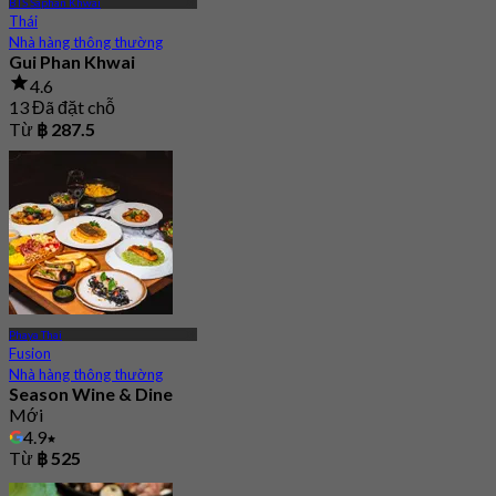
BTS Saphan Khwai
Thái
Nhà hàng thông thường
Gui Phan Khwai
4.6
13 Đã đặt chỗ
Từ
฿ 287.5
Phaya Thai
Fusion
Nhà hàng thông thường
Season Wine & Dine
Mới
4.9
Từ
฿ 525