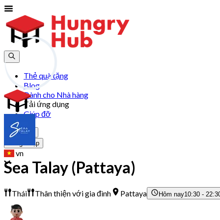
Thẻ quà tặng
Blog
Dành cho Nhà hàng
Tải ứng dụng
Giúp đỡ
Tham gia
Đăng Nhập
vn
Sea Talay (Pattaya)
Thái
Thân thiện với gia đình
Pattaya
Hôm nay
10:30 - 22:3