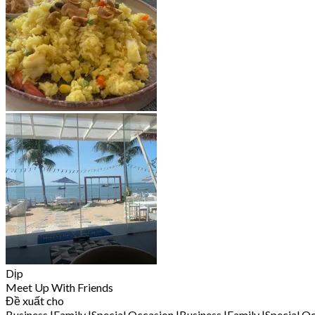
Dịp
Meet Up With Friends
Đề xuất cho
Business
|
Family
|
Special Occasion
|
Business
|
Family
|
Special O