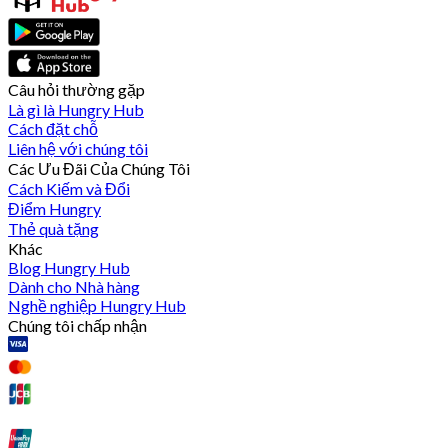
Câu hỏi thường gặp
Là gì là Hungry Hub
Cách đặt chỗ
Liên hệ với chúng tôi
Các Ưu Đãi Của Chúng Tôi
Cách Kiếm và Đổi
Điểm Hungry
Thẻ quà tặng
Khác
Blog Hungry Hub
Dành cho Nhà hàng
Nghề nghiệp Hungry Hub
Chúng tôi chấp nhận