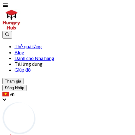
Thẻ quà tặng
Blog
Dành cho Nhà hàng
Tải ứng dụng
Giúp đỡ
Tham gia
Đăng Nhập
vn