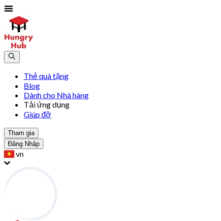
Thẻ quà tặng
Blog
Dành cho Nhà hàng
Tải ứng dụng
Giúp đỡ
Tham gia
Đăng Nhập
vn