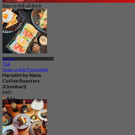
Bạn có thể sẽ thích
Chonburi
Thái
Quán cà phê/Tráng miệng
Harudot by Nana
Coffee Roasters
(Chonburi)
Mới
4.6
Từ
฿ 263.33