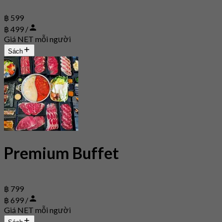
฿ 599
฿ 499 /
Giá NET mỗi người
Sách
Premium Buffet
฿ 799
฿ 699 /
Giá NET mỗi người