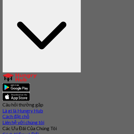
Câu hỏi thường gặp
Là gì là Hungry Hub
Cách đặt chỗ
Liên hệ với chúng tôi
Các Ưu Đãi Của Chúng Tôi