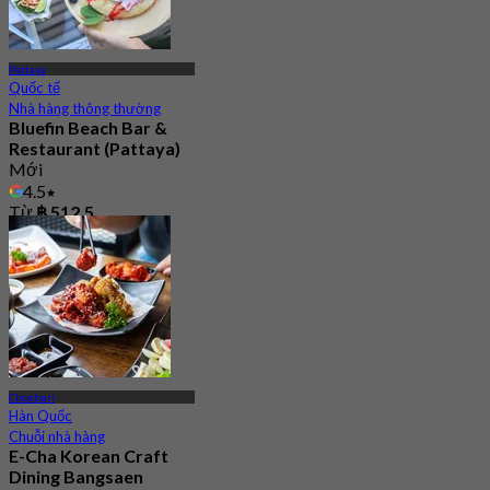
Pattaya
Quốc tế
Nhà hàng thông thường
Bluefin Beach Bar &
Restaurant (Pattaya)
Mới
4.5
Từ
฿ 512.5
Chonburi
Hàn Quốc
Chuỗi nhà hàng
E-Cha Korean Craft
Dining Bangsaen