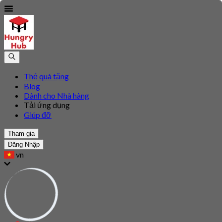
Thẻ quà tặng
Blog
Dành cho Nhà hàng
Tải ứng dụng
Giúp đỡ
Tham gia
Đăng Nhập
vn