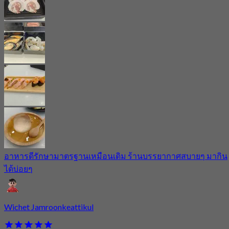
อาหารดีรักษามาตรฐานเหมือนเดิม ร้านบรรยากาศสบายๆ มากิน
ได้บ่อยๆ
Wichet Jamroonkeattikul