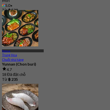
Mới
5.0
Từ
฿ 530
Pattaya
Trung Hoa
Chuỗi nhà hàng
Yunnan (Chon buri)
4.7
18 Đã đặt chỗ
Từ
฿ 235