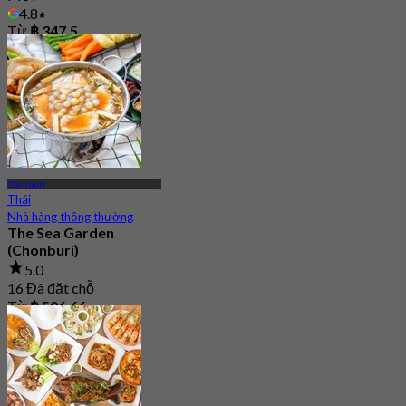
4.8
Từ
฿ 347.5
Chonburi
Thái
Nhà hàng thông thường
The Sea Garden
(Chonburi)
5.0
16 Đã đặt chỗ
Từ
฿ 506.66