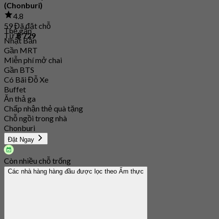
(Chonburi)
4.8
59 Đã đặt chỗ
Thẻ gắn
Từ
฿ 729
Nhật Bản
Gần MRT
Miễn phí mở chai
Gần BTS
Có Bãi Đỗ Xe
Buffet
Ăn thả ga
Chấp nhận thẻ quà tặng
Chỗ ngồi trong nhà
Chonburi
Đặt Ngay
Còn nhiều chỗ trống
Các nhà hàng hàng đầu được lọc theo Ẩm thực