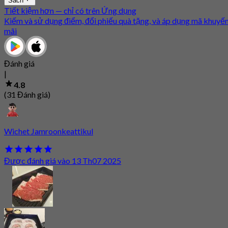
Sách
Tiết kiệm hơn — chỉ có trên Ứng dụng
Kiếm và sử dụng điểm, đổi phiếu quà tặng, và áp dụng mã khuyế
mãi
Đánh giá
|
4.8
(31 Đánh giá)
Wichet Jamroonkeattikul
Được đánh giá vào 13 Th07 2025