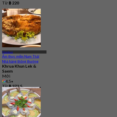
Từ
฿ 220
Chonburi
Ẩm thực miền Nam Thái
Nhà hàng thông thường
Khrua Khun Lek &
Saem
Mới
4.5
Từ
฿ 372.5