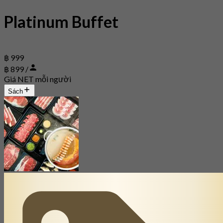
Platinum Buffet
฿ 999
฿ 899 /
Giá NET mỗi người
Sách