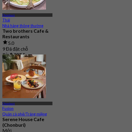
Chonburi
Thái
Nhà hàng thông thường
Two brothers Cafe &
Restaurants
5.0
9 Đã đặt chỗ
Từ
฿ 387.5
Chonburi
Fusion
Quán cà phê/Tráng miệng
Serene House Cafe
(Chonburi)
Mới