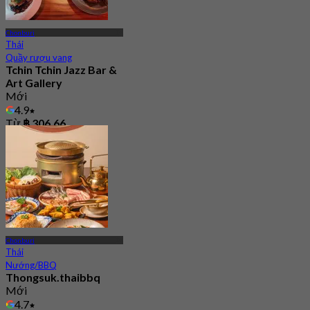
Chonburi
Thái
Quầy rượu vang
Tchin Tchin Jazz Bar &
Art Gallery
Mới
4.9
Từ
฿ 306.66
Chonburi
Thái
Nướng/BBQ
Thongsuk.thaibbq
Mới
4.7