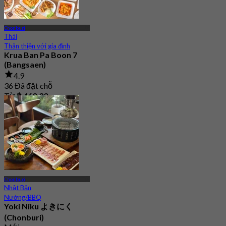
Chonburi
Thái
Thân thiện với gia đình
Krua Ban Pa Boon 7
(Bangsaen)
4.9
36 Đã đặt chỗ
Từ
฿ 463.33
Chonburi
Nhật Bản
Nướng/BBQ
Yoki Niku よきにく
(Chonburi)