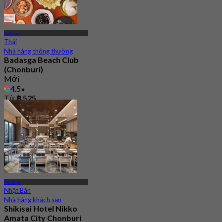
Pattaya
Thái
Nhà hàng thông thường
Badasga Beach Club
(Chonburi)
Mới
4.5
Từ
฿ 525
Pattaya
Nhật Bản
Nhà hàng khách sạn
Shikisai Hotel Nikko
Amata City Chonburi