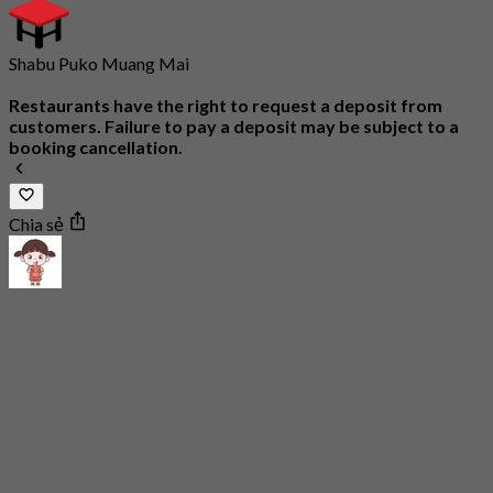
Shabu Puko Muang Mai
Restaurants have the right to request a deposit from
customers. Failure to pay a deposit may be subject to a
booking cancellation.
Chia sẻ