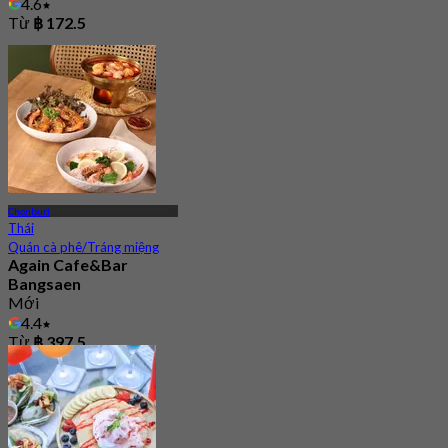
4.6
Từ
฿ 172.5
Chonburi
Thái
Quán cà phê/Tráng miệng
Again Cafe&Bar
Bangsaen
Mới
4.4
Từ
฿ 397.5