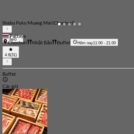
Shabu Puko Muang Mai (Chonburi)
Pattaya
0
Chonburi
Nhật Bản
Buffet
Hôm nay
11:00 - 21:00
4.8
(31)
Buffet
Các gói