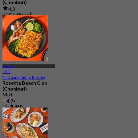
(Chonburi)
4.3
25 Đã đặt chỗ
Từ
฿ 186.66
Chonburi
Thái
Nhà hàng thông thường
Rosetta Beach Club
(Chonburi)
Mới
4.9
Từ
฿ 460