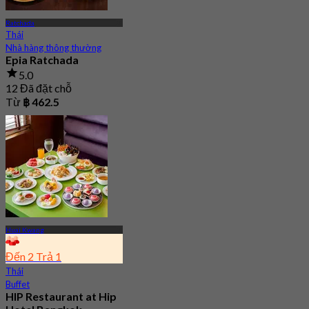
Ratchada
Thái
Nhà hàng thông thường
Epia Ratchada
5.0
12 Đã đặt chỗ
Từ
฿ 462.5
Huai Kwang
Đến 2 Trả 1
Thái
Buffet
HIP Restaurant at Hip