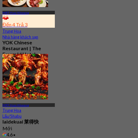
MRT Huai Khwang
Đến 4 Trả 3
Trung Hoa
Nhà hàng khách sạn
YOK Chinese
Restaurant | The
Emerald Hotel
4.7
1.3K Đã đặt chỗ
Từ
฿ 899
MRT Huai Khwang
Trung Hoa
Lẩu/Shabu
laidekuai 莱得快
Mới
4.6