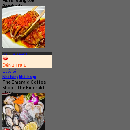
Hotel Bangkok
Ratchada
Mới
Từ
฿ 199.5
MRT Huai Khwang
Đến 2 Trả 1
Quốc tế
Nhà hàng khách sạn
The Emerald Coffee
Shop | The Emerald
Hotel
4.4
8.4K Đã đặt chỗ
Từ
฿ 309.5