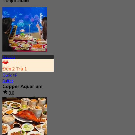
Từ
฿ 516.66
Ratchada
Đến 2 Trả 1
Quốc tế
Buffet
Copper Aquarium
3.8
2.9K Đã đặt chỗ
Từ
฿ 549