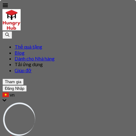
Thẻ quà tặng
Blog
Dành cho Nhà hàng
Tải ứng dụng
Giúp đỡ
Tham gia
Đăng Nhập
vn