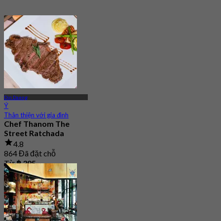
Din Daeng
Ý
Thân thiện với gia đình
Chef Thanom The
Street Ratchada
4.8
864 Đã đặt chỗ
Từ
฿ 395