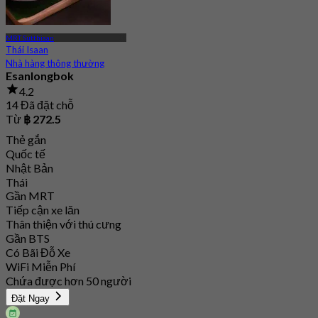
MRT Sutthisan
Thái Isaan
Nhà hàng thông thường
Esanlongbok
4.2
14 Đã đặt chỗ
Từ
฿ 272.5
Thẻ gắn
Quốc tế
Nhật Bản
Thái
Gần MRT
Tiếp cận xe lăn
Thân thiện với thú cưng
Gần BTS
Có Bãi Đỗ Xe
WiFi Miễn Phí
Chứa được hơn 50 người
Đặt Ngay