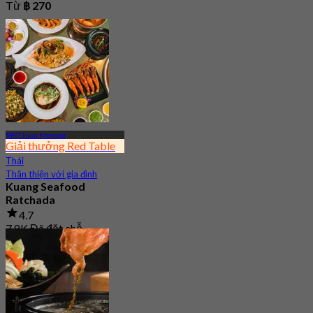
Từ
฿ 270
MRT Huai Khwang
Giải thưởng Red Table
Thái
Thân thiện với gia đình
Kuang Seafood
Ratchada
4.7
7.8K Đã đặt chỗ
Từ
฿ 950