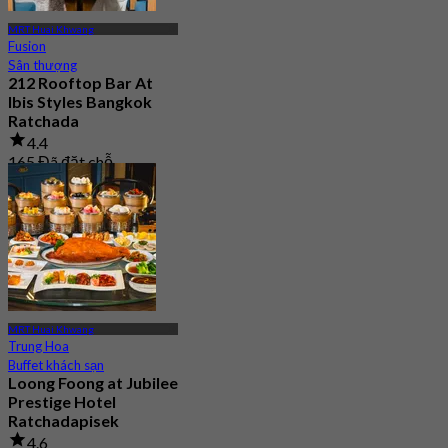
MRT Huai Khwang
Fusion
Sân thượng
212 Rooftop Bar At
Ibis Styles Bangkok
Ratchada
4.4
165 Đã đặt chỗ
Từ
฿ 499.75
MRT Huai Khwang
Trung Hoa
Buffet khách sạn
Loong Foong at Jubilee
Prestige Hotel
Ratchadapisek
4.6