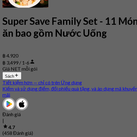
Super Save Family Set - 11 Mó
ăn bao gồm Nước Uống
฿ 4.920
฿ 3,499 / 1-6
Giá NET mỗi gói
Sách
Tiết kiệm hơn — chỉ có trên Ứng dụng
Kiếm và sử dụng điểm, đổi phiếu quà tặng, và áp dụng mã khuyế
mãi
Đánh giá
|
4.7
(458 Đánh giá)