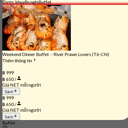
Được khuyến nghị
Buffet
Weekend Dinner Buffet ⏤ River Prawn Lovers (T6-CN)
Thêm thông tin
฿ 999
฿ 650 /
Giá NET mỗi người
Sách
฿ 999
฿ 650 /
Giá NET mỗi người
Sách
Buffet