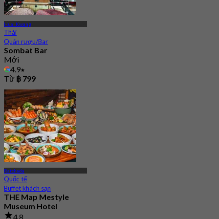
Huai Kwang
Thái
Quán rượu/Bar
Sombat Bar
Mới
4.9
Từ
฿ 799
Ratchada
Quốc tế
Buffet khách sạn
THE Map Mestyle
Museum Hotel
4.8