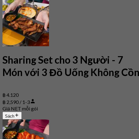
Sharing Set cho 3 Người - 7
Món với 3 Đồ Uống Không Cồ
฿ 4.120
฿ 2,590 / 1-3
Giá NET mỗi gói
Sách