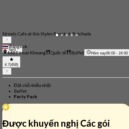
Streats Cafe at ibis Styles Bangkok Ratchada
Bangkok
0
MRT Huai Khwang
Quốc tế
Buffet
Hôm nay
06:00 - 24:00
4.7
(458)
Đặt chỗ nhiều nhất
Buffet
Party Pack
Được khuyến nghị Các gói