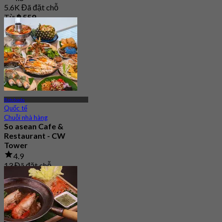
5.6K Đã đặt chỗ
Từ
฿ 559
Ratchada
Quốc tế
Chuỗi nhà hàng
So asean Cafe &
Restaurant - CW
Tower
4.9
13 Đã đặt chỗ
Từ
฿ 245