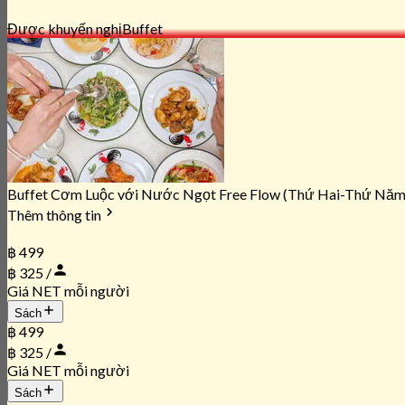
Được khuyến nghị
Buffet
Buffet Cơm Luộc với Nước Ngọt Free Flow (Thứ Hai-Thứ Năm
Thêm thông tin
฿ 499
฿ 325 /
Giá NET mỗi người
Sách
฿ 499
฿ 325 /
Giá NET mỗi người
Sách