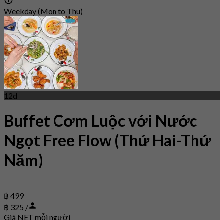
Weekday (Mon to Thu)
12d
Buffet Cơm Luộc với Nước
Ngọt Free Flow (Thứ Hai-Thứ
Năm)
฿ 499
฿ 325 /
Giá NET mỗi người