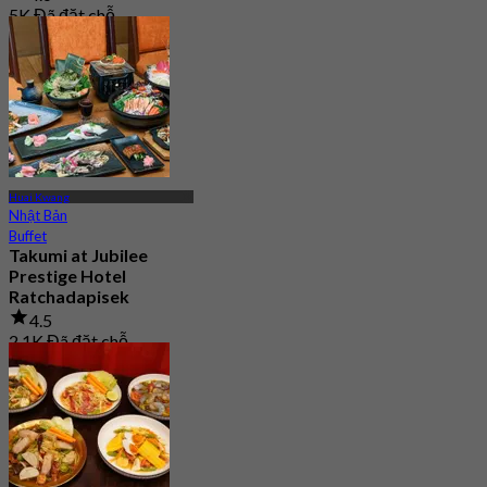
5K Đã đặt chỗ
Từ
฿ 849
Huai Kwang
Nhật Bản
Buffet
Takumi at Jubilee
Prestige Hotel
Ratchadapisek
4.5
2.1K Đã đặt chỗ
Từ
฿ 699