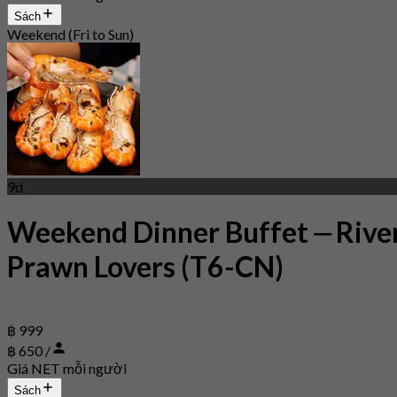
Sách
Weekend (Fri to Sun)
9d
Weekend Dinner Buffet ⏤ Rive
Prawn Lovers (T6-CN)
฿ 999
฿ 650 /
Giá NET mỗi người
Sách