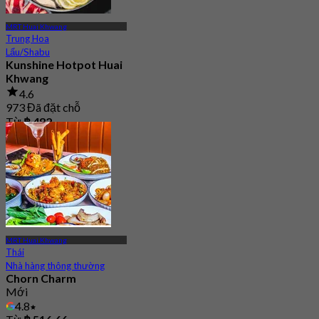
MRT Huai Khwang
Trung Hoa
Lẩu/Shabu
Kunshine Hotpot Huai
Khwang
4.6
973 Đã đặt chỗ
Từ
฿ 482
MRT Huai Khwang
Thái
Nhà hàng thông thường
Chorn Charm
Mới
4.8