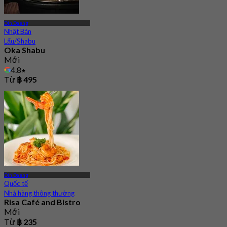
Din Daeng
Nhật Bản
Lẩu/Shabu
Oka Shabu
Mới
4.8
Từ
฿ 495
Din Daeng
Quốc tế
Nhà hàng thông thường
Risa Café and Bistro
Mới
Từ
฿ 235