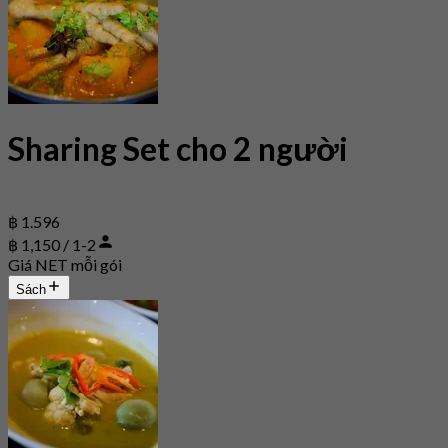
Sharing Set cho 2 người
฿ 1.596
฿ 1,150 / 1-2
Giá NET mỗi gói
Sách