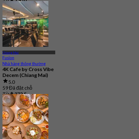
Từ
฿ 2,970
Chiang Mai
Fusion
Nhà hàng thông thường
4K Cafe by Cross Vibe
Decem (Chiang Mai)
5.0
59 Đã đặt chỗ
Từ
฿ 372.5