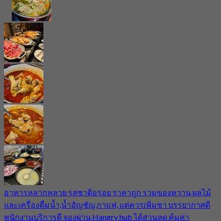
อาหารหลากหลาย รสชาติอร่อย ราคาถูก รวมของหวาน ผลไม้
และเครื่องดื่มน้ำ,น้ำอัญชัญ,กาแฟ, แต่ควรเพิ่มชา บรรยากาศดี
พนักงานบริการดี จองผ่าน Hangry hub ได้ส่วนลด คุ้มค่า