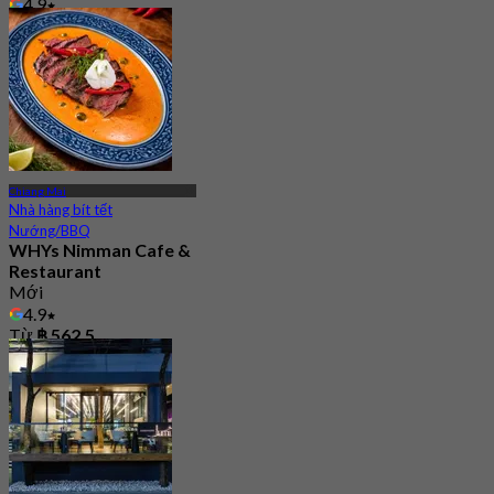
4.9
Từ
฿ 847.5
Chiang Mai
Nhà hàng bít tết
Nướng/BBQ
WHYs Nimman Cafe &
Restaurant
Mới
4.9
Từ
฿ 562.5