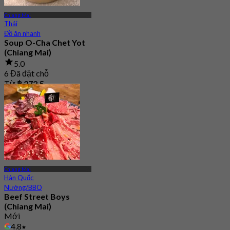
Chiang Mai
Thái
Đồ ăn nhanh
Soup O-Cha Chet Yot
(Chiang Mai)
5.0
6 Đã đặt chỗ
Từ
฿ 272.5
Chiang Mai
Hàn Quốc
Nướng/BBQ
Beef Street Boys
(Chiang Mai)
Mới
4.8