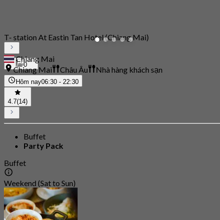
T- station At Eastin Tan Hotel (Chiang Mai)
Chiang Mai
0
Chiang Mai
Châu Âu
Nhà hàng khách sạn
Hôm nay
06:30 - 22:30
4.7
(14)
Buffet
Party Pack
Buffet
Weekend (Sat to Sun)