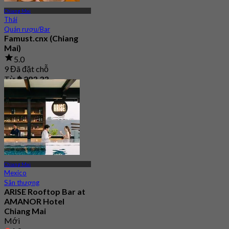
Chiang Mai
Thái
Quán rượu/Bar
Famust.cnx (Chiang
Mai)
5.0
9 Đã đặt chỗ
Từ
฿ 283.33
Chiang Mai
Mexico
Sân thượng
ARISE Rooftop Bar at
AMANOR Hotel
Chiang Mai
Mới