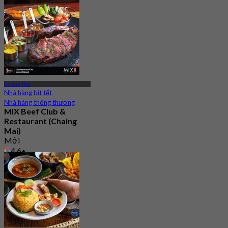
Chiang Mai
Nhà hàng bít tết
Nhà hàng thông thường
MIX Beef Club &
Restaurant (Chaing
Mai)
Mới
4.6
Từ
฿ 645