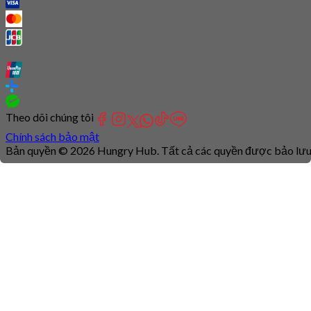
Theo dõi chúng tôi
Chính sách bảo mật
Bản quyền © 2026 Hungry Hub. Tất cả các quyền được bảo lưu
Connection
is
unstable