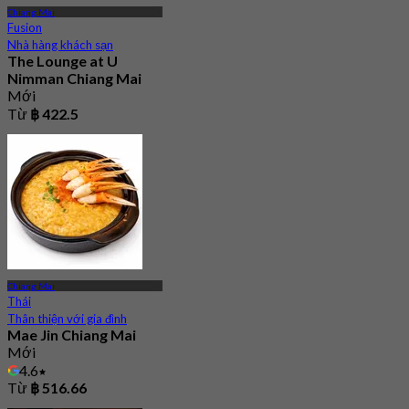
Chiang Mai
Fusion
Nhà hàng khách sạn
The Lounge at U
Nimman Chiang Mai
Mới
Từ
฿ 422.5
Chiang Mai
Thái
Thân thiện với gia đình
Mae Jin Chiang Mai
Mới
4.6
Từ
฿ 516.66