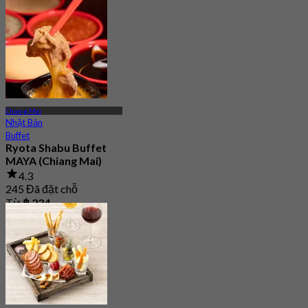
Chiang Mai
Nhật Bản
Buffet
Ryota Shabu Buffet
MAYA (Chiang Mai)
4.3
245 Đã đặt chỗ
Từ
฿ 234