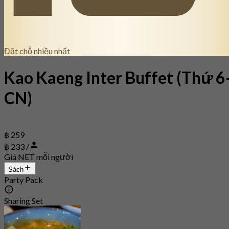
Đặt chỗ nhiều nhất
Kao Kaeng Inter Buffet (Thứ 6
CN)
฿ 259
฿ 233 /
Giá NET mỗi người
Sách
Party Pack
Sharing Set