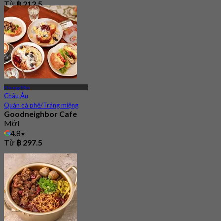
Từ
฿ 212.5
Chiang Mai
Châu Âu
Quán cà phê/Tráng miệng
Goodneighbor Cafe
Mới
4.8
Từ
฿ 297.5