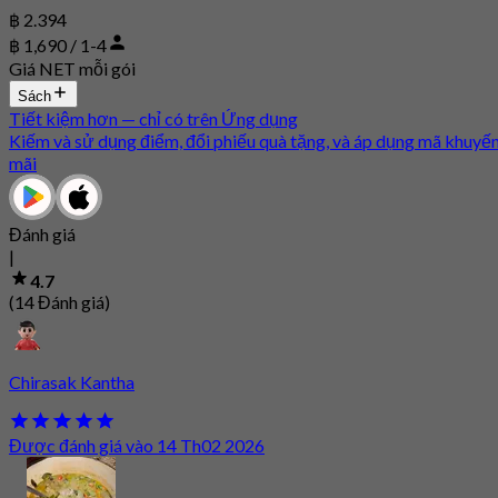
฿ 2.394
฿ 1,690 / 1-4
Giá NET mỗi gói
Sách
Tiết kiệm hơn — chỉ có trên Ứng dụng
Kiếm và sử dụng điểm, đổi phiếu quà tặng, và áp dụng mã khuyế
mãi
Đánh giá
|
4.7
(14 Đánh giá)
Chirasak Kantha
Được đánh giá vào 14 Th02 2026