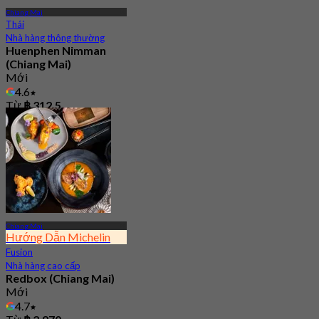
Chiang Mai
Thái
Nhà hàng thông thường
Huenphen Nimman
(Chiang Mai)
Mới
4.6
Từ
฿ 312.5
Chiang Mai
Hướng Dẫn Michelin
Fusion
Nhà hàng cao cấp
Redbox (Chiang Mai)
Mới
4.7