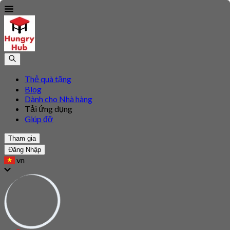
Thẻ quà tặng
Blog
Dành cho Nhà hàng
Tải ứng dụng
Giúp đỡ
Tham gia
Đăng Nhập
vn