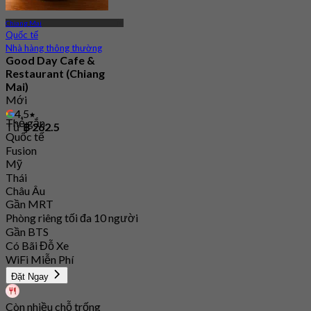
Chiang Mai
Quốc tế
Nhà hàng thông thường
Good Day Cafe &
Restaurant (Chiang
Mai)
Mới
4.5
Thẻ gắn
Từ
฿ 262.5
Quốc tế
Fusion
Mỹ
Thái
Châu Âu
Gần MRT
Phòng riêng tối đa 10 người
Gần BTS
Có Bãi Đỗ Xe
WiFi Miễn Phí
Đặt Ngay
Còn nhiều chỗ trống