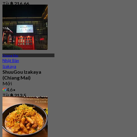
Từ
฿ 216.66
Chiang Mai
Nhật Bản
Izakaya
ShuuGou Izakaya
(Chiang Mai)
Mới
4.6
Từ
฿ 212.5