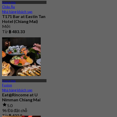
Chiang Mai
Châu Âu
Nhà hàng khách sạn
T171 Bar at Eastin Tan
Hotel (Chiang Mai)
Mới
Từ
฿ 483.33
Chiang Mai
Fusion
Nhà hàng khách sạn
Eat@Rincome at U
Nimman Chiang Mai
5.0
96 Đã đặt chỗ
Từ
฿ 422.5