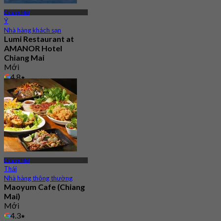
Chiang Mai
Ý
Nhà hàng khách sạn
Lumi Restaurant at
AMANOR Hotel
Chiang Mai
Mới
4.8
Từ
฿ 900
Chiang Mai
Thái
Nhà hàng thông thường
Maoyum Cafe (Chiang
Mai)
Mới
4.3