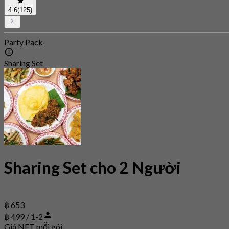
4.6
(125)
Party Pack
Sharing Set
Sharing Set cho 2 Người
฿ 653
฿ 499 / 1-2
Giá NET mỗi gói