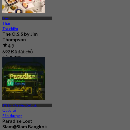
Siam
Thái
Trà chiều
The O.S.S by Jim
Thompson
4.9
692 Đã đặt chỗ
Từ
฿ 475
BTS Sân vận động Quốc gia
Quốc tế
Sân thượng
Paradise Lost
Siam@Siam Bangkok