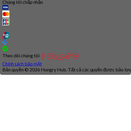
Chúng tôi chấp nhận
Theo dõi chúng tôi
Chính sách bảo mật
Bản quyền © 2026 Hungry Hub. Tất cả các quyền được bảo lưu
Connection
is
unstable