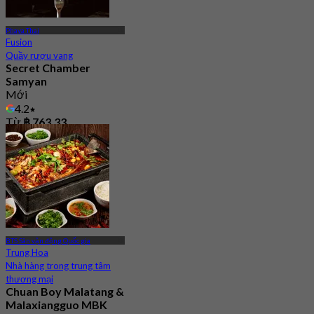
Phaya Thai
Fusion
Quầy rượu vang
Secret Chamber
Samyan
Mới
4.2
Từ
฿ 763.33
BTS Sân vận động Quốc gia
Trung Hoa
Nhà hàng trong trung tâm
thương mại
Chuan Boy Malatang &
Malaxiangguo MBK