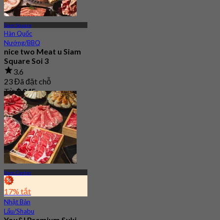
Siam Square
Hàn Quốc
Nướng/BBQ
nice two Meat u Siam
Square Soi 3
3.6
23 Đã đặt chỗ
Từ
฿ 845
Siam Center
17% tắt
Nhật Bản
Lẩu/Shabu
You&I Premium Suki