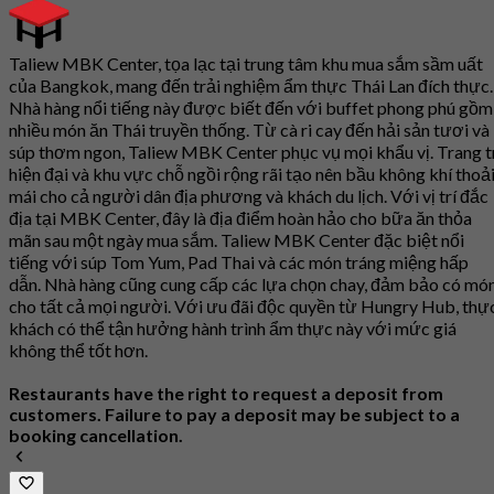
Taliew MBK Center, tọa lạc tại trung tâm khu mua sắm sầm uất
của Bangkok, mang đến trải nghiệm ẩm thực Thái Lan đích thực.
Nhà hàng nổi tiếng này được biết đến với buffet phong phú gồm
nhiều món ăn Thái truyền thống. Từ cà ri cay đến hải sản tươi và
súp thơm ngon, Taliew MBK Center phục vụ mọi khẩu vị. Trang t
hiện đại và khu vực chỗ ngồi rộng rãi tạo nên bầu không khí thoả
mái cho cả người dân địa phương và khách du lịch. Với vị trí đắc
địa tại MBK Center, đây là địa điểm hoàn hảo cho bữa ăn thỏa
mãn sau một ngày mua sắm. Taliew MBK Center đặc biệt nổi
tiếng với súp Tom Yum, Pad Thai và các món tráng miệng hấp
dẫn. Nhà hàng cũng cung cấp các lựa chọn chay, đảm bảo có mó
cho tất cả mọi người. Với ưu đãi độc quyền từ Hungry Hub, thự
khách có thể tận hưởng hành trình ẩm thực này với mức giá
không thể tốt hơn.
Restaurants have the right to request a deposit from
customers. Failure to pay a deposit may be subject to a
booking cancellation.