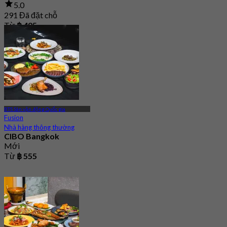
5.0
291 Đã đặt chỗ
Từ
฿ 495
BTS Sân vận động Quốc gia
Fusion
Nhà hàng thông thường
CIBO Bangkok
Mới
Từ
฿ 555