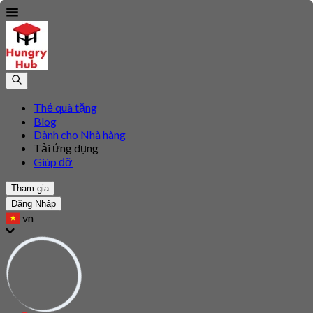
Thẻ quà tặng
Blog
Dành cho Nhà hàng
Tải ứng dụng
Giúp đỡ
Tham gia
Đăng Nhập
vn