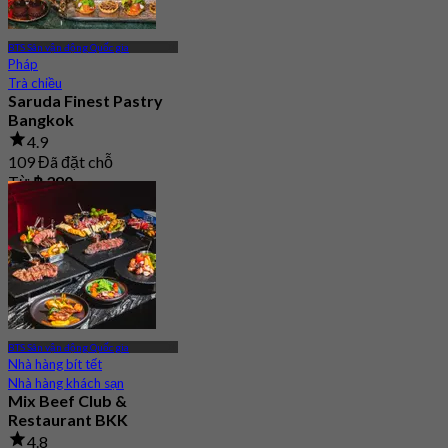
BTS Sân vận động Quốc gia
Pháp
Trà chiều
Saruda Finest Pastry
Bangkok
4.9
109 Đã đặt chỗ
Từ
฿ 390
BTS Sân vận động Quốc gia
Nhà hàng bít tết
Nhà hàng khách sạn
Mix Beef Club &
Restaurant BKK
4.8