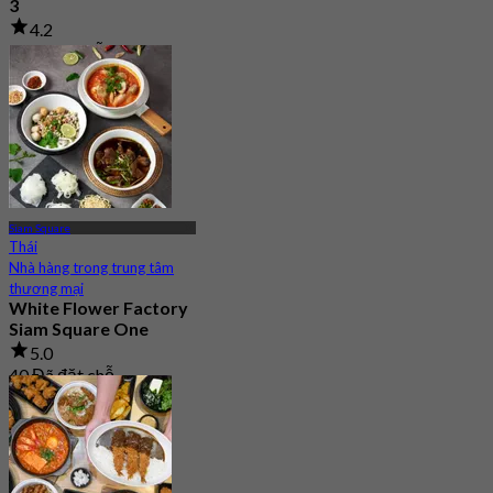
3
4.2
2 Đã đặt chỗ
Từ
฿ 663.33
Siam Square
Thái
Nhà hàng trong trung tâm
thương mại
White Flower Factory
Siam Square One
5.0
40 Đã đặt chỗ
Từ
฿ 425