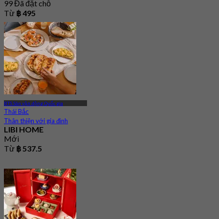
99 Đã đặt chỗ
Từ
฿ 495
BTS Sân vận động Quốc gia
Thái Bắc
Thân thiện với gia đình
LIBI HOME
Mới
Từ
฿ 537.5