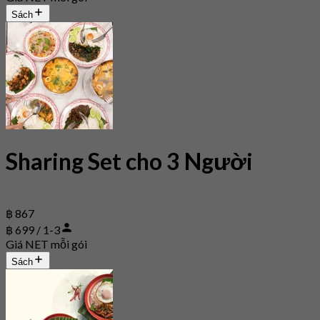
Sách
Sharing Set cho 3 Người
฿ 867
฿ 699 / 1-3
Giá NET mỗi gói
Sách