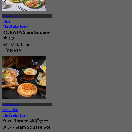
Siam Square
Thái
Chuỗi nhà hàng
KORATA Siam Square
4.2
64 Đã đặt chỗ
Từ
฿ 615
Siam Square
Nhật Bản
Chuỗi nhà hàng
Yuzu Ramen ゆずラー
メン - Siam Square Soi