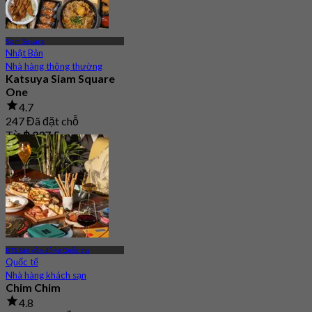
Siam Square
Nhật Bản
Nhà hàng thông thường
Katsuya Siam Square
One
4.7
247 Đã đặt chỗ
Từ
฿ 237.5
BTS Sân vận động Quốc gia
Quốc tế
Nhà hàng khách sạn
Chim Chim
4.8