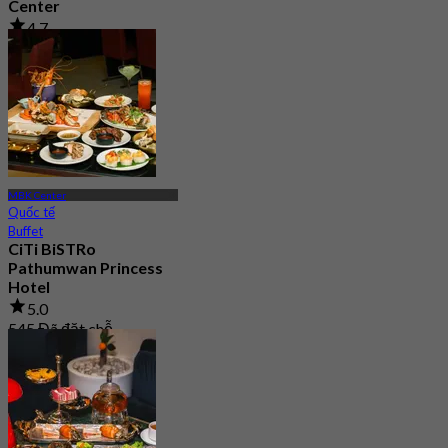
Center
4.7
15 Đã đặt chỗ
Từ
฿ 299.5
MBK Center
Quốc tế
Buffet
CiTi BiSTRo
Pathumwan Princess
Hotel
5.0
545 Đã đặt chỗ
Từ
฿ 850