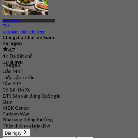
Siam Paragon
Thái
Nhà hàng thông thường
Chingcha Charlee Siam
Paragon
4.7
4K Đã đặt chỗ
Từ
฿ 490
Thẻ gắn
Gần MRT
Tiếp cận xe lăn
Gần BTS
Có Bãi Đỗ Xe
BTS Sân vận động Quốc gia
Siam
MBK Center
Pathum Wan
Nhà hàng thông thường
Thân thiện với gia đình
Đặt Ngay