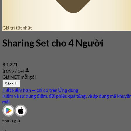
Giá trị tốt nhất
Sharing Set cho 4 Người
฿ 1.221
฿ 899 / 1-4
Giá NET mỗi gói
Sách
Tiết kiệm hơn — chỉ có trên Ứng dụng
Kiếm và sử dụng điểm, đổi phiếu quà tặng, và áp dụng mã khuyế
mãi
Đánh giá
|