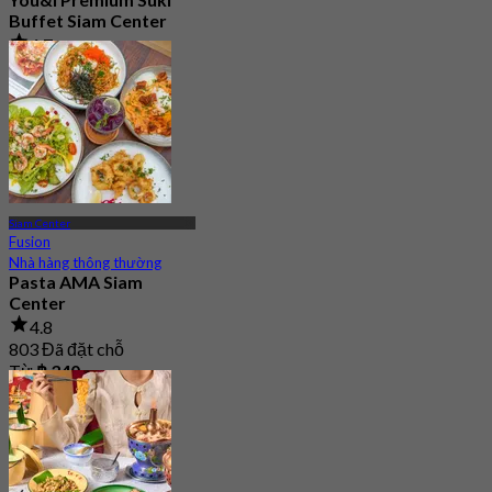
Buffet Siam Center
4.7
3.3K Đã đặt chỗ
Từ
฿ 498
Siam Center
Fusion
Nhà hàng thông thường
Pasta AMA Siam
Center
4.8
803 Đã đặt chỗ
Từ
฿ 340