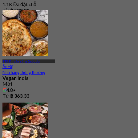
1.1K Đã đặt chỗ
Từ
฿ 583.33
BTS Sân vận động Quốc gia
Ấn Độ
Nhà hàng thông thường
Vegan India
Mới
4.8
Từ
฿ 363.33