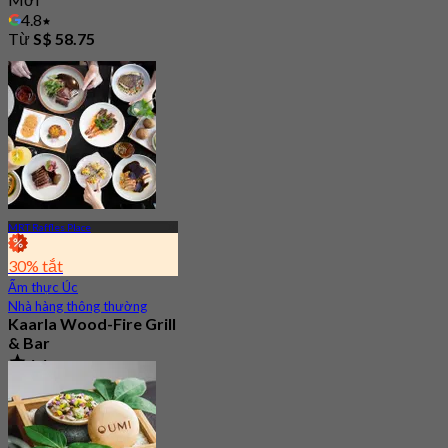
4.8
Từ
S$ 58.75
MRT Raffles Place
30% tắt
Ẩm thực Úc
Nhà hàng thông thường
Kaarla Wood-Fire Grill
& Bar
4.4
151 Đã đặt chỗ
Từ
S$ 66.33