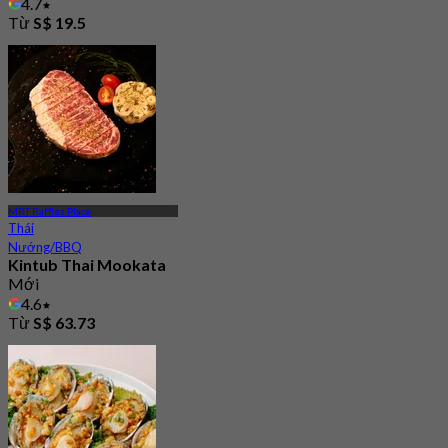
4.7
Từ
S$ 19.5
MRT Raffles Place
Thái
Nướng/BBQ
Kintub Thai Mookata
Mới
4.6
Từ
S$ 63.73