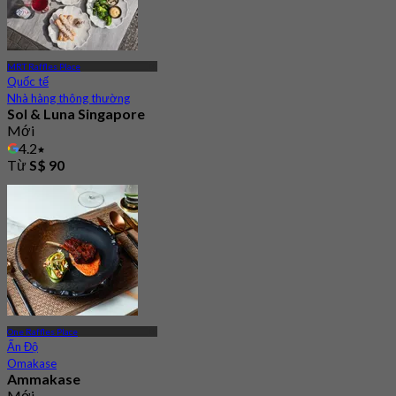
MRT Raffles Place
Quốc tế
Nhà hàng thông thường
Sol & Luna Singapore
Mới
4.2
Từ
S$ 90
One Raffles Place
Ấn Độ
Omakase
Ammakase
Mới