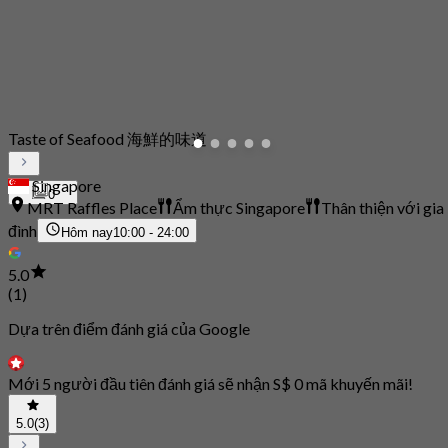
Taste of Seafood 海鮮的味道
Singapore
0
MRT Raffles Place
Ẩm thực Singapore
Thân thiện với gia
đình
Hôm nay
10:00 - 24:00
5.0
(1)
Dựa trên điểm đánh giá của Google
Mới 5 người đầu tiên đánh giá sẽ nhận S$ 0 mã khuyến mãi!
5.0
(3)