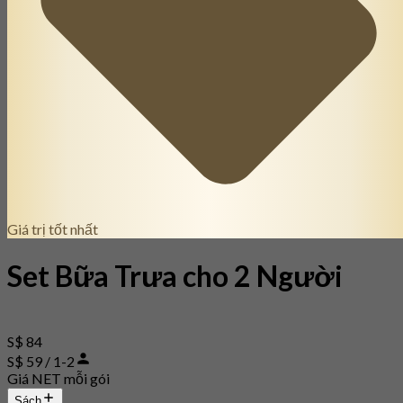
Giá trị tốt nhất
Set Bữa Trưa cho 2 Người
S$ 84
S$ 59 / 1-2
Giá NET mỗi gói
Sách