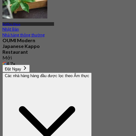
Raffles Place
Nhật Bản
Nhà hàng thông thường
OUMI Modern
Japanese Kappo
Restaurant
Mới
4.7
Từ
S$ 120
Đặt Ngay
Các nhà hàng hàng đầu được lọc theo Ẩm thực