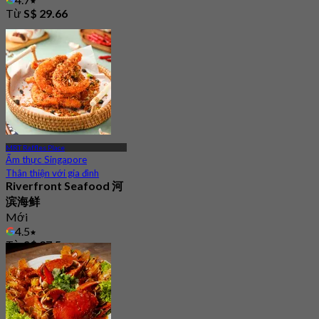
Từ
S$ 29.66
MRT Raffles Place
Ẩm thực Singapore
Thân thiện với gia đình
Riverfront Seafood 河
滨海鲜
Mới
4.5
Từ
S$ 27.5