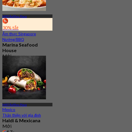
MRT Raffles Place
30% tắt
Ẩm thực Singapore
Nướng/BBQ
Marina Seafood
House
Mới
4.8
Từ
S$ 34.5
MRT Raffles Place
Mexico
Thân thiện với gia đình
Haldi & Mexicana
Mới
4.7