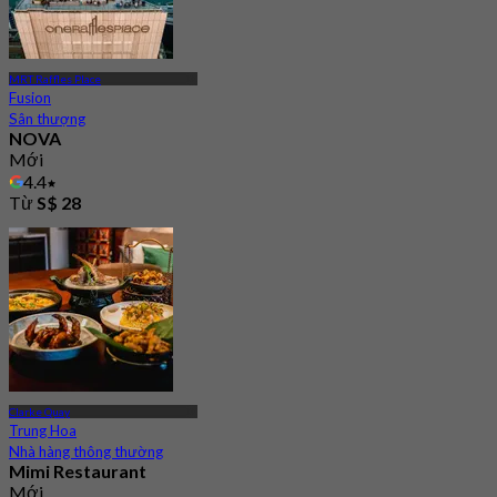
MRT Raffles Place
Fusion
Sân thượng
NOVA
Mới
4.4
Từ
S$ 28
Clarke Quay
Trung Hoa
Nhà hàng thông thường
Mimi Restaurant
Mới