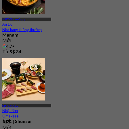
MRT Clarke Quay
Ấn Độ
Nhà hàng thông thường
Manam
Mới
4.7
Từ
S$ 34
Clarke Quay
Nhật Bản
Omakase
旬水 | Shunsui
Mới