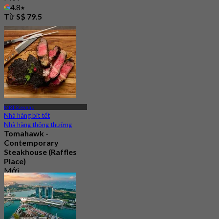
4.8
Từ
S$ 79.5
MRT Stevens
Nhà hàng bít tết
Nhà hàng thông thường
Tomahawk -
Contemporary
Steakhouse (Raffles
Place)
Mới
4.3
Từ
S$ 68