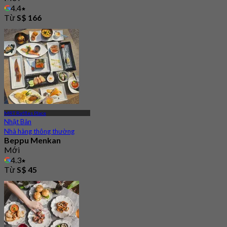
4.4
Từ
S$ 166
MRT Raffles Place
Nhật Bản
Nhà hàng thông thường
Beppu Menkan
Mới
4.3
Từ
S$ 45