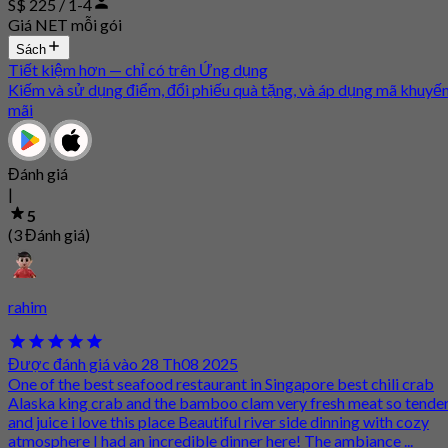
S$ 225 / 1-4
Giá NET mỗi gói
Sách
Tiết kiệm hơn — chỉ có trên Ứng dụng
Kiếm và sử dụng điểm, đổi phiếu quà tặng, và áp dụng mã khuyế
mãi
Đánh giá
|
5
(3 Đánh giá)
rahim
Được đánh giá vào 28 Th08 2025
One of the best seafood restaurant in Singapore best chili crab
Alaska king crab and the bamboo clam very fresh meat so tende
and juice i love this place Beautiful river side dinning with cozy
atmosphere I had an incredible dinner here! The ambiance ...