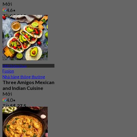
Mới
4.6
Từ
S$ 54.5
MRT Clarke Quay
Fusion
Nhà hàng thông thường
Three Amigos Mexican
and Indian Cuisine
Mới
4.0
Từ
S$ 27.5