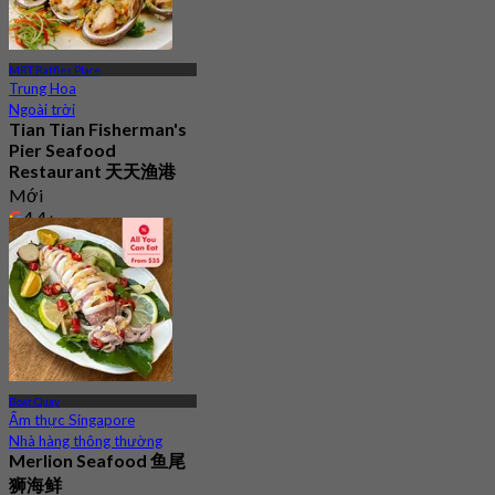
MRT Raffles Place
Trung Hoa
Ngoài trời
Tian Tian Fisherman's
Pier Seafood
Restaurant 天天渔港
Mới
4.4
Từ
S$ 29.5
Boat Quay
Ẩm thực Singapore
Nhà hàng thông thường
Merlion Seafood 鱼尾
狮海鲜