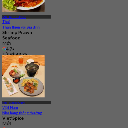
MRT Raffles Place
Thái
Thân thiện với gia đình
Shrimp Prawn
Seafood
Mới
4.7
Từ
S$ 43.75
MRT Clarke Quay
Việt Nam
Nhà hàng thông thường
Viet'Spice
Mới