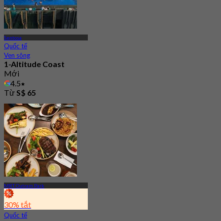
Sentosa
Quốc tế
Ven sông
1-Altitude Coast
Mới
4.5
Từ
S$ 65
MRT Outram Park
30% tắt
Quốc tế