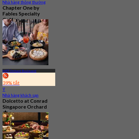
Nhà hàng thông thường
Chapter One by
Fables Specialty
Coffee
Mới
4.6
Từ
S$ 28
MRT Orchard Boulevard
39% tắt
Ý
Nhà hàng khách sạn
Dolcetto at Conrad
Singapore Orchard
4.6
341 Đã đặt chỗ
Từ
S$ 29.5