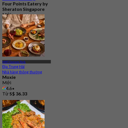
Four Points Eatery by
Sheraton Singapore
Mới
Từ
S$ 24.15
MRT Outram Park
Địa Trung Hải
Nhà hàng thông thường
Moxie
Mới
4.6
Từ
S$ 36.33