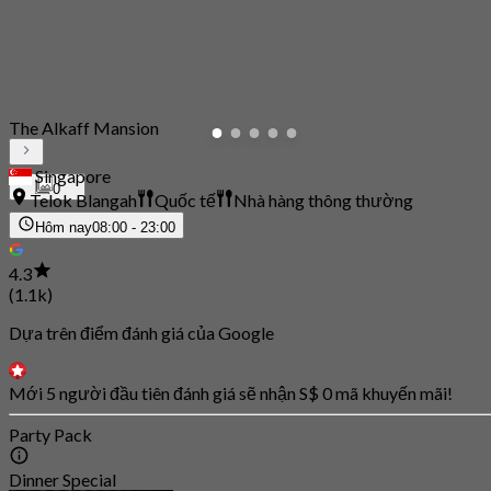
The Alkaff Mansion
Singapore
0
Telok Blangah
Quốc tế
Nhà hàng thông thường
Hôm nay
08:00 - 23:00
4.3
(1.1k)
Dựa trên điểm đánh giá của Google
Mới 5 người đầu tiên đánh giá sẽ nhận S$ 0 mã khuyến mãi!
Party Pack
Dinner Special