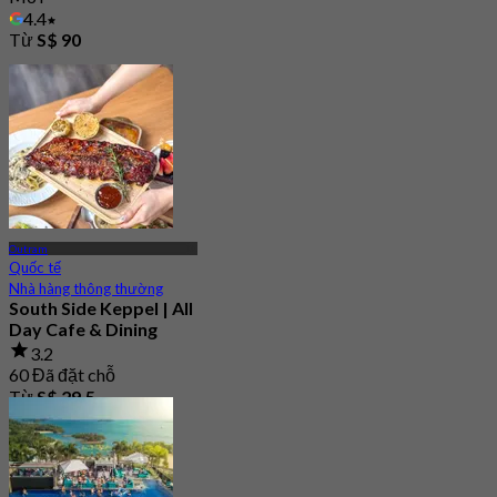
4.4
Từ
S$ 90
Outram
Quốc tế
Nhà hàng thông thường
South Side Keppel | All
Day Cafe & Dining
3.2
60 Đã đặt chỗ
Từ
S$ 29.5