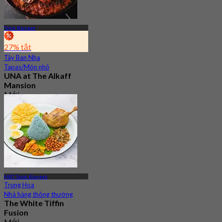
Telok Blangah
27% tắt
Tây Ban Nha
Tapas/Món nhỏ
UNA at The Alkaff
Mansion
Mới
4.6
Từ
S$ 57.5
MRT Telok Blangah
Trung Hoa
Nhà hàng thông thường
The White Tiffin
Fusion
Mới