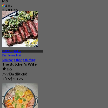
Mới
4.8
Từ
S$ 20
MRT Tiong Bahru
Địa Trung Hải
Nhà hàng thông thường
The Butcher's Wife
5.0
799 Đã đặt chỗ
Từ
S$ 53.75