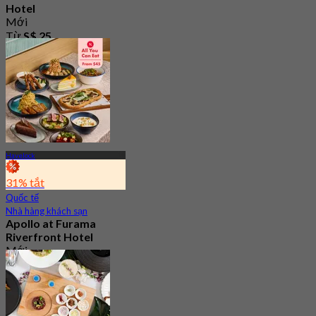
Hotel
Mới
Từ
S$ 25
Havelock
31% tắt
Quốc tế
Nhà hàng khách sạn
Apollo at Furama
Riverfront Hotel
Mới
Từ
S$ 24.5