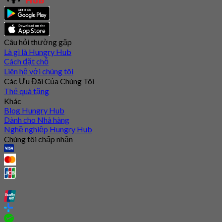
Câu hỏi thường gặp
Là gì là Hungry Hub
Cách đặt chỗ
Liên hệ với chúng tôi
Các Ưu Đãi Của Chúng Tôi
Thẻ quà tặng
Khác
Blog Hungry Hub
Dành cho Nhà hàng
Nghề nghiệp Hungry Hub
Chúng tôi chấp nhận