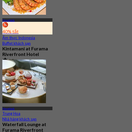
Havelock
40% tắt
Ẩm thực Indonesia
Buffet khách sạn
Kintamani at Furama
Riverfront Hotel
4.5
5.3K Đã đặt chỗ
Từ
S$ 32.37
Havelock
Trung Hoa
Nhà hàng khách sạn
Waterfall Lounge at
Furama Riverfront