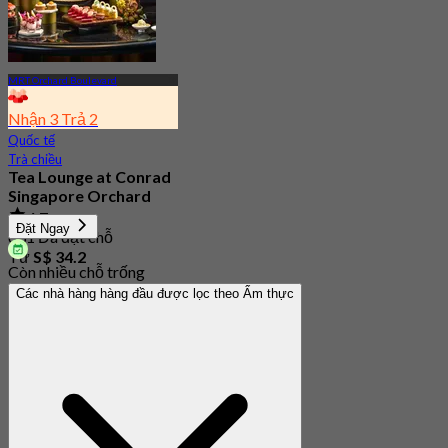
MRT Orchard Boulevard
Nhận 3 Trả 2
Quốc tế
Trà chiều
Tea Lounge at Conrad
Singapore Orchard
4.7
Đặt Ngay
631 Đã đặt chỗ
Từ
S$ 34.2
Còn nhiều chỗ trống
Các nhà hàng hàng đầu được lọc theo Ẩm thực