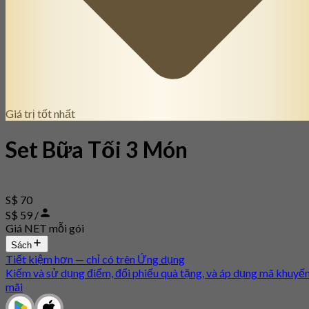
Giá trị tốt nhất
Set Bữa Tối 3 Món
S$ 70
S$ 59 /
Giá NET mỗi gói
Sách
Tiết kiệm hơn — chỉ có trên Ứng dụng
Kiếm và sử dụng điểm, đổi phiếu quà tặng, và áp dụng mã khuyế
mãi