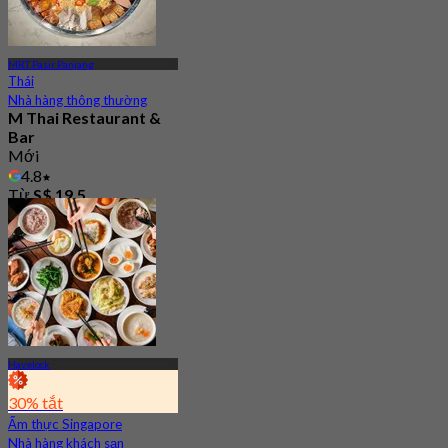
MRT Pasir Panjang
Thái
Nhà hàng thông thường
M Thai Restaurant &
Bar
Mới
4.8
Từ
S$ 19.5
Havelock
30% tắt
Ẩm thực Singapore
Nhà hàng khách sạn