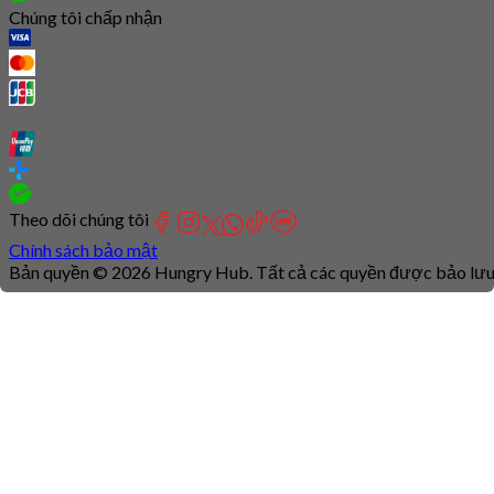
Chúng tôi chấp nhận
Theo dõi chúng tôi
Chính sách bảo mật
Bản quyền © 2026 Hungry Hub. Tất cả các quyền được bảo lưu
Connection
is
unstable