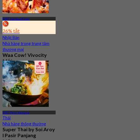
MRT HarbourFront
26% tắt
Nhật Bản
Nhà hàng trong trung tâm
thương mại
Waa Cow! Vivocity
Mới
4.8
Từ
S$ 27.5
MRT Pasir Panjang
Thái
Nhà hàng thông thường
Super Thai by Soi Aroy
l Pasir Panjang