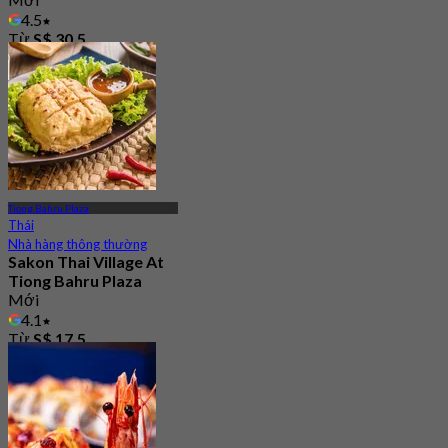
4.5
Từ
S$ 30.5
Tiong Bahru Plaza
Thái
Nhà hàng thông thường
Sakon Thai Village At
Tiong Bahru Plaza
Mới
4.1
Từ
S$ 17.5