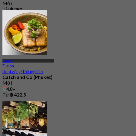
Mới
Từ
฿ 290
Phuket
Fusion
Hoạt động/Trải nghiệm
Catch and Co (Phuket)
Mới
4.8
Từ
฿ 422.5