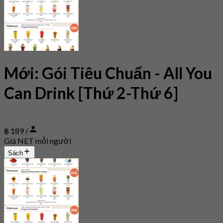
Mới: Gói Tiêu Chuẩn - All You
Can Drink [Thứ 2-Thứ 6]
฿ 189 /
Giá NET mỗi người
Sách