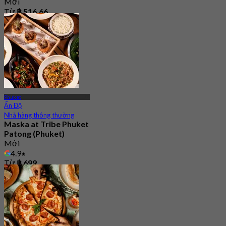
Mới
Từ
฿ 516.66
Phuket
Ấn Độ
Nhà hàng thông thường
Maska at Tribe Phuket
Patong (Phuket)
Mới
4.9
Từ
฿ 699