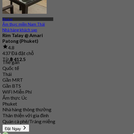
Phuket
Ẩm thực miền Nam Thái
Nhà hàng khách sạn
Rim Talay @ Amari
Patong (Phuket)
4.8
437 Đã đặt chỗ
Từ
฿ 412.5
Thẻ gắn
Quốc tế
Thái
Gần MRT
Gần BTS
WiFi Miễn Phí
Ẩm thực Úc
Phuket
Nhà hàng thông thường
Thân thiện với gia đình
Quán cà phê/Tráng miệng
Đặt Ngay