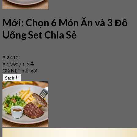
Mới: Chọn 6 Món Ăn và 3 Đồ
Uống Set Chia Sẻ
฿ 2.410
฿ 1,290 / 1-3
Giá NET mỗi gói
Sách