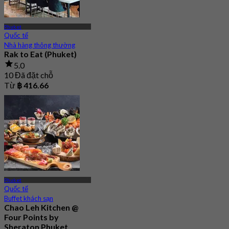
Phuket
Quốc tế
Nhà hàng thông thường
Rak to Eat (Phuket)
5.0
10 Đã đặt chỗ
Từ
฿ 416.66
Phuket
Quốc tế
Buffet khách sạn
Chao Leh Kitchen @
Four Points by
Sheraton Phuket