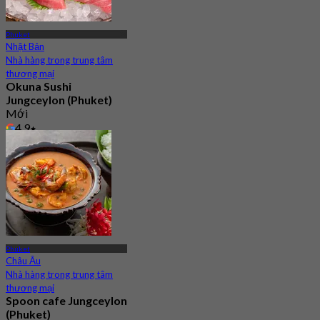
Phuket
Nhật Bản
Nhà hàng trong trung tâm
thương mại
Okuna Sushi
Jungceylon (Phuket)
Mới
4.9
Từ
฿ 616.66
Phuket
Châu Âu
Nhà hàng trong trung tâm
thương mại
Spoon cafe Jungceylon
(Phuket)