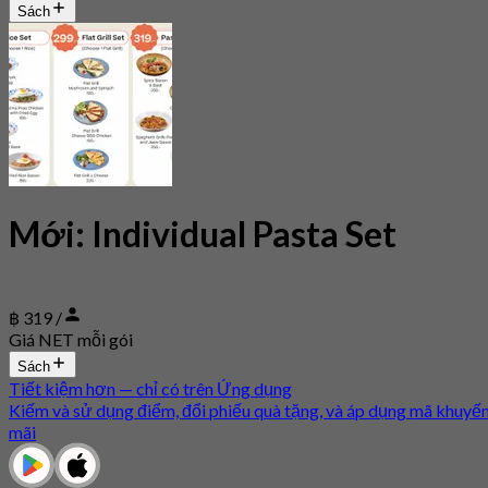
Sách
Mới: Individual Pasta Set
฿ 319 /
Giá NET mỗi gói
Sách
Tiết kiệm hơn — chỉ có trên Ứng dụng
Kiếm và sử dụng điểm, đổi phiếu quà tặng, và áp dụng mã khuyế
mãi