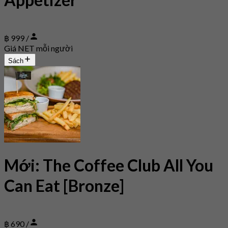
฿ 999 /
Giá NET mỗi người
Sách
Mới: The Coffee Club All You
Can Eat [Bronze]
฿ 690 /