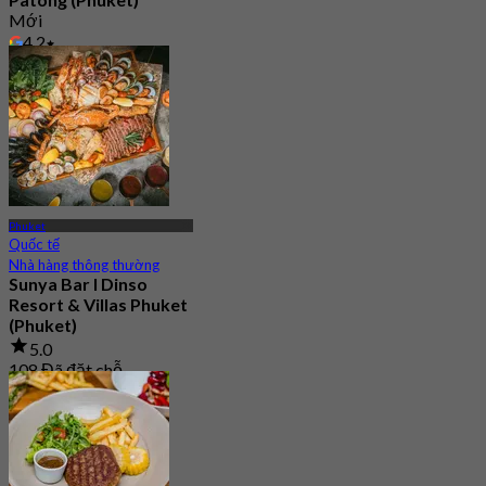
Mới
4.2
Từ
฿ 596.66
Phuket
Quốc tế
Nhà hàng thông thường
Sunya Bar l Dinso
Resort & Villas Phuket
(Phuket)
5.0
108 Đã đặt chỗ
Từ
฿ 463.33