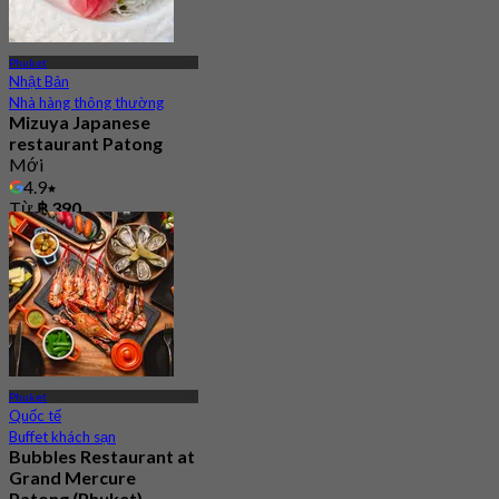
Phuket
Nhật Bản
Nhà hàng thông thường
Mizuya Japanese
restaurant Patong
Mới
4.9
Từ
฿ 390
Phuket
Quốc tế
Buffet khách sạn
Bubbles Restaurant at
Grand Mercure
Patong (Phuket)