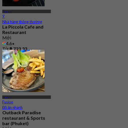
Phuket
Ý
Nhà hàng thông thường
La Piccola Cafe and
Restaurant
Mới
4.6
Từ
฿ 723.33
Phuket
Fusion
Đồ ăn nhanh
Outback Paradise
restaurant & Sports
bar (Phuket)