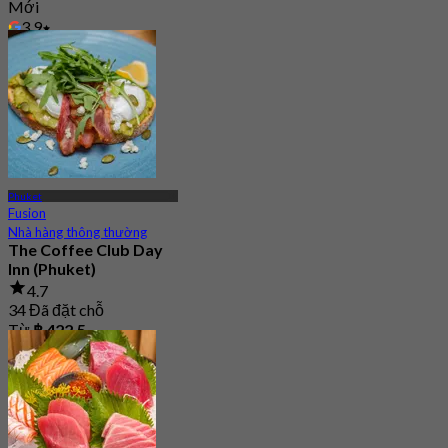
Mới
3.9
Từ
฿ 495
Phuket
Fusion
Nhà hàng thông thường
The Coffee Club Day
Inn (Phuket)
4.7
34 Đã đặt chỗ
Từ
฿ 422.5