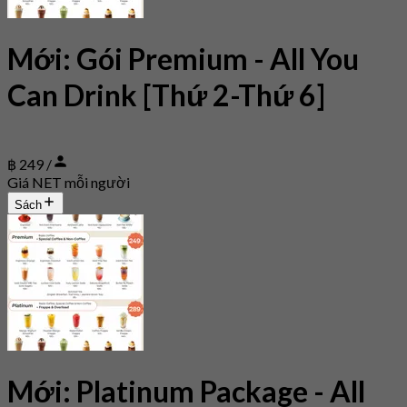
Mới: Gói Premium - All You
Can Drink [Thứ 2-Thứ 6]
฿ 249 /
Giá NET mỗi người
Sách
Mới: Platinum Package - All