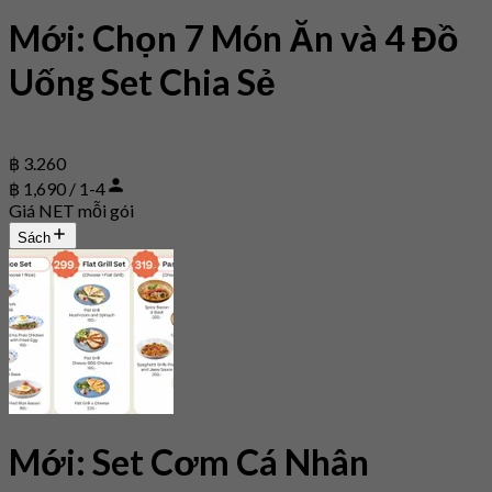
Mới: Chọn 7 Món Ăn và 4 Đồ
Uống Set Chia Sẻ
฿ 3.260
฿ 1,690 / 1-4
Giá NET mỗi gói
Sách
Mới: Set Cơm Cá Nhân