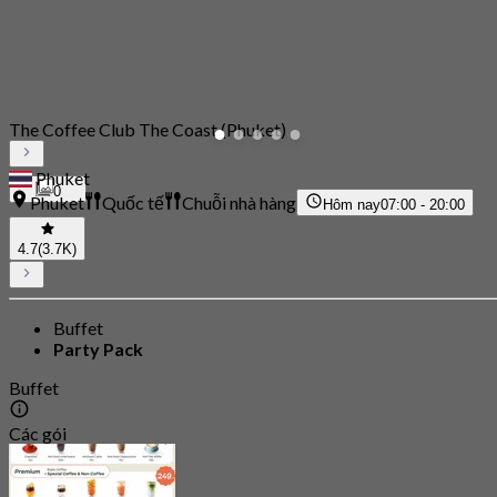
The Coffee Club The Coast (Phuket)
Phuket
0
Phuket
Quốc tế
Chuỗi nhà hàng
Hôm nay
07:00 - 20:00
4.7
(3.7K)
Buffet
Party Pack
Buffet
Các gói