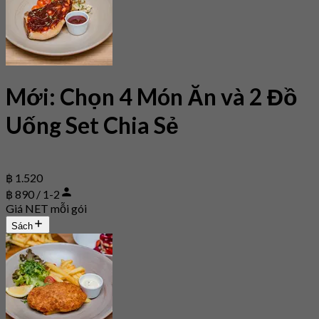
Mới: Chọn 4 Món Ăn và 2 Đồ
Uống Set Chia Sẻ
฿ 1.520
฿ 890 / 1-2
Giá NET mỗi gói
Sách