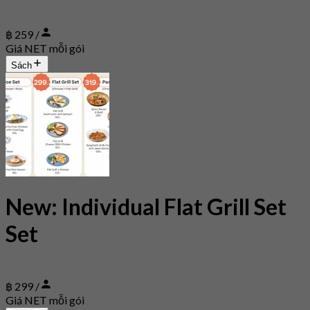
฿ 259 /
Giá NET mỗi gói
Sách
New: Individual Flat Grill Set
Set
฿ 299 /
Giá NET mỗi gói