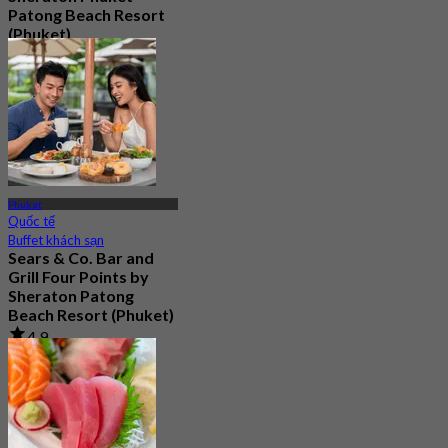
Patong Beach Resort
(Phuket)
5.0
84 Đã đặt chỗ
Từ
฿ 470
Phuket
Quốc tế
Buffet khách sạn
Sears & Co. Bar and
Grill Four Points by
Sheraton Patong
Beach Resort (Phuket)
4.9
1.2K Đã đặt chỗ
Từ
฿ 795