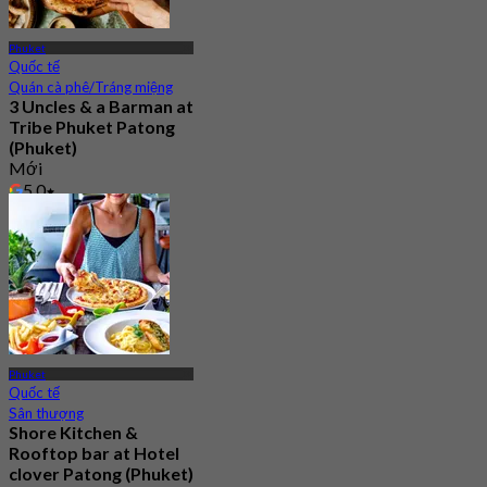
Phuket
Quốc tế
Quán cà phê/Tráng miệng
3 Uncles & a Barman at
Tribe Phuket Patong
(Phuket)
Mới
5.0
Từ
฿ 599
Phuket
Quốc tế
Sân thượng
Shore Kitchen &
Rooftop bar at Hotel
clover Patong (Phuket)