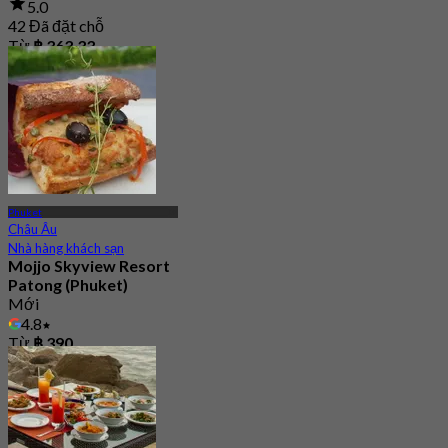
5.0
42 Đã đặt chỗ
Từ
฿ 363.33
Phuket
Châu Âu
Nhà hàng khách sạn
Mojjo Skyview Resort
Patong (Phuket)
Mới
4.8
Từ
฿ 390