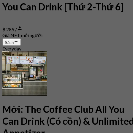
You Can Drink [Thứ 2-Thứ 6]
฿ 289 /
Giá NET mỗi người
Sách
Everyday
Mới: The Coffee Club All You
Can Drink (Có cồn) & Unlimite
Appetizer