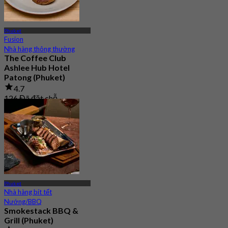
Phuket
Fusion
Nhà hàng thông thường
The Coffee Club
Ashlee Hub Hotel
Patong (Phuket)
4.7
126 Đã đặt chỗ
Từ
฿ 422.5
Phuket
Nhà hàng bít tết
Nướng/BBQ
Smokestack BBQ &
Grill (Phuket)