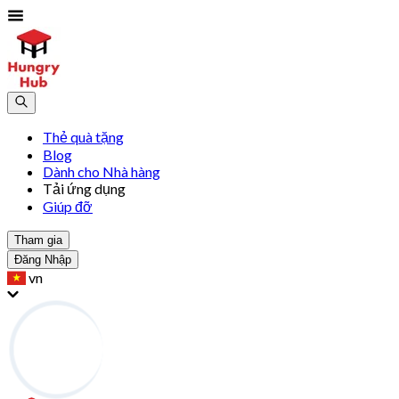
Thẻ quà tặng
Blog
Dành cho Nhà hàng
Tải ứng dụng
Giúp đỡ
Tham gia
Đăng Nhập
vn