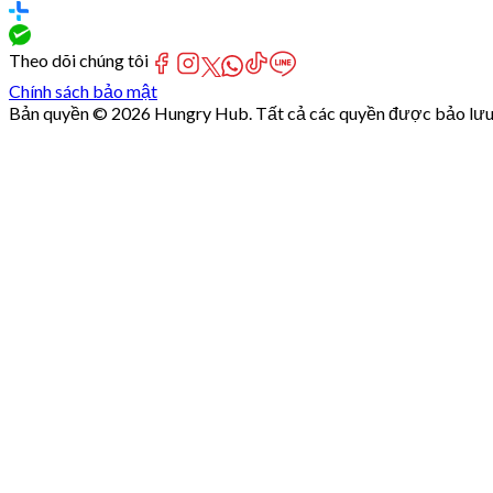
Theo dõi chúng tôi
Chính sách bảo mật
Bản quyền © 2026 Hungry Hub. Tất cả các quyền được bảo lưu
Failed
connect
to
server