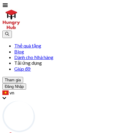
Thẻ quà tặng
Blog
Dành cho Nhà hàng
Tải ứng dụng
Giúp đỡ
Tham gia
Đăng Nhập
vn