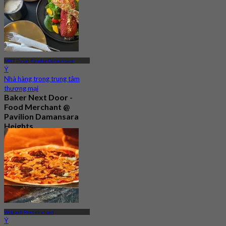
MRT Pusat Bandar Damansara
Ý
Nhà hàng trong trung tâm
thương mại
Baker Next Door -
Food Merchant @
Pavilion Damansara
Heights
Mới
4.4
Từ
RM 41.25
Wilayah Persekutuan
Ý