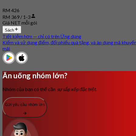
RM 426
RM 369 / 1-3
Giá NET mỗi gói
Sách
Tiết kiệm hơn — chỉ có trên Ứng dụng
Kiếm và sử dụng điểm, đổi phiếu quà tặng, và áp dụng mã khuyế
mãi
Ăn uống nhóm lớn?
Nhóm của bạn có thể cần
sự sắp xếp đặc biệt.
Gửi yêu cầu nhóm lớn