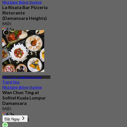
Nhà hàng thông thường
La Risata Bar Pizzeria
Ristorante
(Damansara Heights)
Mới
4.1
Từ
RM 56.66
MRT Pusat Bandar Damansara
Trung Hoa
Nhà hàng thông thường
Wan Chun Ting at
Sofitel Kuala Lumpur
Damansara
Mới
4.3
Từ
RM 69.33
Đặt Ngay