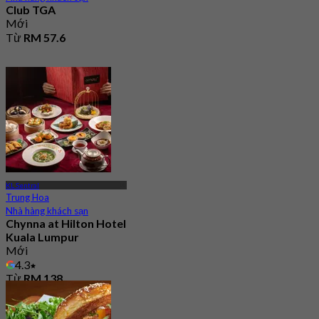
Club TGA
Mới
Từ
RM 57.6
KL Sentral
Trung Hoa
Nhà hàng khách sạn
Chynna at Hilton Hotel
Kuala Lumpur
Mới
4.3
Từ
RM 138