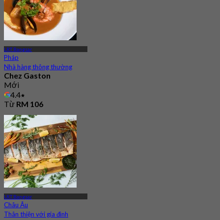
LRT Bangsar
Pháp
Nhà hàng thông thường
Chez Gaston
Mới
4.4
Từ
RM 106
LRT Bangsar
Châu Âu
Thân thiện với gia đình