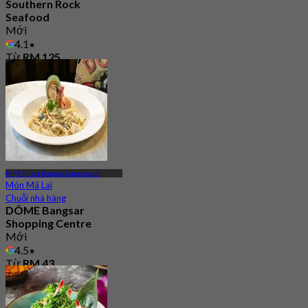
Southern Rock
Seafood
Mới
4.1
Từ
RM 125
MRT Pusat Bandar Damansara
Món Mã Lai
Chuỗi nhà hàng
DÔME Bangsar
Shopping Centre
Mới
4.5
Từ
RM 43