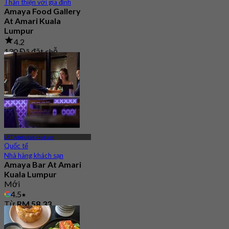
Thân thiện với gia đình
Amaya Food Gallery
At Amari Kuala
Lumpur
4.2
130 Đã đặt chỗ
Từ
RM 46.33
LRT Abdullah Hukum
Quốc tế
Nhà hàng khách sạn
Amaya Bar At Amari
Kuala Lumpur
Mới
4.5
Từ
RM 58.33