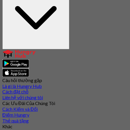
Câu hỏi thường gặp
Là gì là Hungry Hub
Cách đặt chỗ
Liên hệ với chúng tôi
Các Ưu Đãi Của Chúng Tôi
Cách Kiếm và Đổi
Điểm Hungry
Thẻ quà tặng
Khác