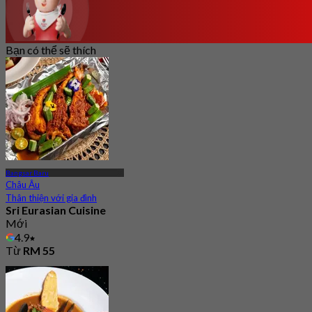
Bạn có thể sẽ thích
Bangsar Baru
Châu Âu
Thân thiện với gia đình
Sri Eurasian Cuisine
Mới
4.9
Từ
RM 55