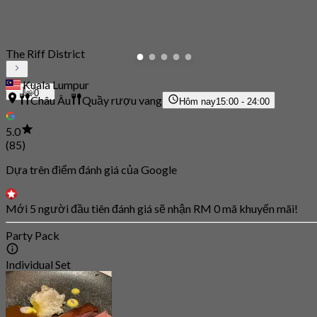
The Riff District
Kuala Lumpur
0
Châu Âu
Quầy rượu vang
Hôm nay
15:00 - 24:00
5.0
(85)
Dựa trên điểm đánh giá của Google
Mới 5 người đầu tiên đánh giá sẽ nhận RM 0 mã khuyến mãi!
Party Pack
Individual Set