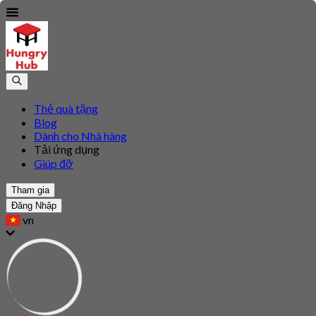
Thẻ quà tặng
Blog
Dành cho Nhà hàng
Tải ứng dụng
Giúp đỡ
Tham gia
Đăng Nhập
vn