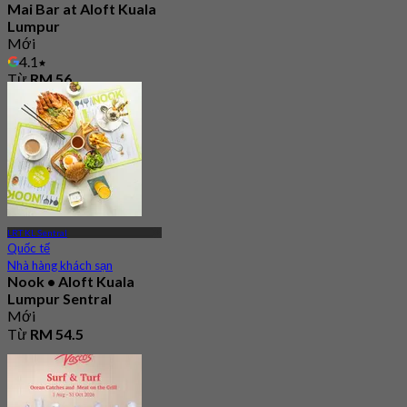
Mai Bar at Aloft Kuala
Lumpur
Mới
4.1
Từ
RM 56
LRT KL Sentral
Quốc tế
Nhà hàng khách sạn
Nook • Aloft Kuala
Lumpur Sentral
Mới
Từ
RM 54.5