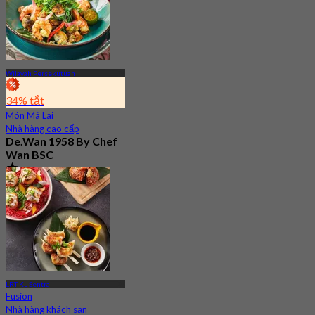
Wilayah Persekutuan
34% tắt
Món Mã Lai
Nhà hàng cao cấp
De.Wan 1958 By Chef
Wan BSC
4.6
258 Đã đặt chỗ
Từ
RM 92.5
LRT KL Sentral
Fusion
Nhà hàng khách sạn