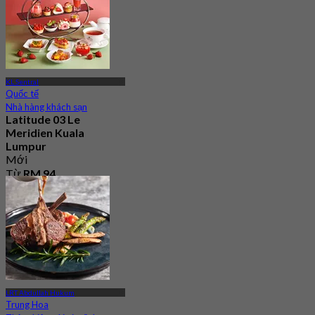
KL Sentral
Quốc tế
Nhà hàng khách sạn
Latitude 03 Le
Meridien Kuala
Lumpur
Mới
Từ
RM 94
LRT Abdullah Hukum
Trung Hoa