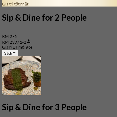
Giá trị tốt nhất
Sip & Dine for 2 People
RM 276
RM 239 / 1-2
Giá NET mỗi gói
Sách
Sip & Dine for 3 People