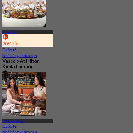
KL Sentral
20% tắt
Quốc tế
Nhà hàng khách sạn
Vasco's At Hilton
Kuala Lumpur
4.6
1.3K Đã đặt chỗ
Từ
RM 118.4
LRT Dang Wangi
Quốc tế
Nhà hàng khách sạn