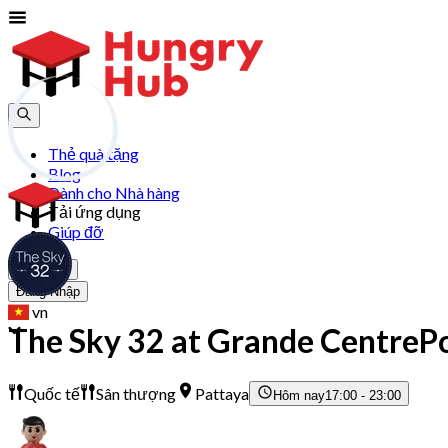
Thẻ quà tặng
Blog
Dành cho Nhà hàng
Tải ứng dụng
Giúp đỡ
Tham gia
Đăng Nhập
vn
The Sky 32 at Grande CentrePo
Quốc tế
Sân thượng
Pattaya
Hôm nay
17:00 - 23:00