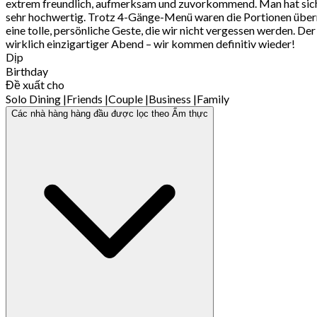
extrem freundlich, aufmerksam und zuvorkommend. Man hat sich 
sehr hochwertig. Trotz 4-Gänge-Menü waren die Portionen überr
eine tolle, persönliche Geste, die wir nicht vergessen werden. D
wirklich einzigartiger Abend – wir kommen definitiv wieder!
Dịp
Birthday
Đề xuất cho
Solo Dining
|
Friends
|
Couple
|
Business
|
Family
Các nhà hàng hàng đầu được lọc theo Ẩm thực