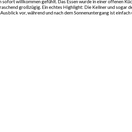
sofort willkommen gefühlt. Das Essen wurde in einer offenen Küch
aschend großzügig. Ein echtes Highlight: Die Kellner und sogar 
er Ausblick vor, während und nach dem Sonnenuntergang ist einfach