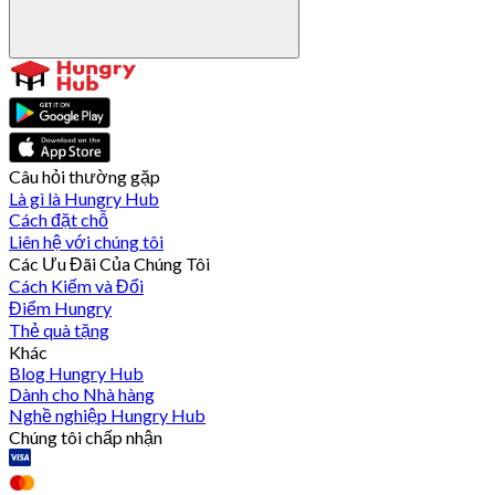
Câu hỏi thường gặp
Là gì là Hungry Hub
Cách đặt chỗ
Liên hệ với chúng tôi
Các Ưu Đãi Của Chúng Tôi
Cách Kiếm và Đổi
Điểm Hungry
Thẻ quà tặng
Khác
Blog Hungry Hub
Dành cho Nhà hàng
Nghề nghiệp Hungry Hub
Chúng tôi chấp nhận