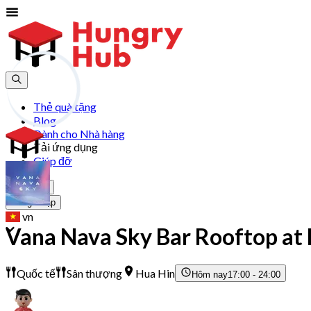
Thẻ quà tặng
Blog
Dành cho Nhà hàng
Tải ứng dụng
Giúp đỡ
Tham gia
Đăng Nhập
vn
Vana Nava Sky Bar Rooftop at 
Quốc tế
Sân thượng
Hua Hin
Hôm nay
17:00 - 24:00