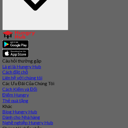
Câu hỏi thường gặp
Là gì là Hungry Hub
Cách đặt chỗ
Liên hệ với chúng tôi
Các Ưu Đãi Của Chúng Tôi
Cách Kiếm và Đổi
Điểm Hungry
Thẻ quà tặng
Khác
Blog Hungry Hub
Dành cho Nhà hàng
Nghề nghiệp Hungry Hub