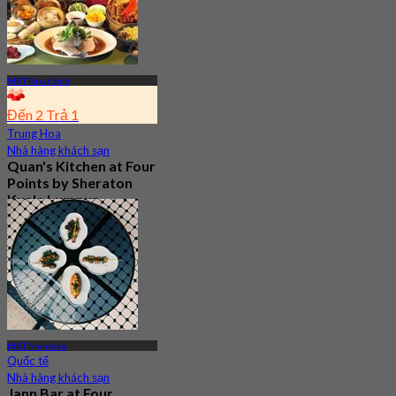
Từ
RM 75.65
MRT Pasar Seni
Đến 2 Trả 1
Trung Hoa
Nhà hàng khách sạn
Quan's Kitchen at Four
Points by Sheraton
Kuala Lumpur,
Chinatown
Mới
3.8
Từ
RM 46
MRT Merdeka
Quốc tế
Nhà hàng khách sạn
Jann Bar at Four