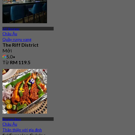
LRT Bangsar
Châu Âu
Quầy rượu vang
The Riff District
Mới
5.0
Từ
RM 119.5
Bangsar Baru
Châu Âu
Thân thiện với gia đình