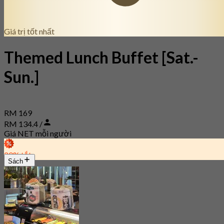
Giá trị tốt nhất
Themed Lunch Buffet [Sat.-
Sun.]
RM 169
RM 134.4 /
Giá NET mỗi người
20% tắt
Sách