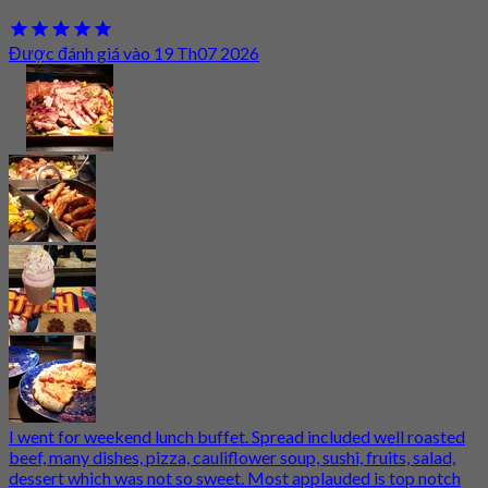
Được đánh giá vào 19 Th07 2026
I went for weekend lunch buffet. Spread included well roasted
beef, many dishes, pizza, cauliflower soup, sushi, fruits, salad,
dessert which was not so sweet. Most applauded is top notch