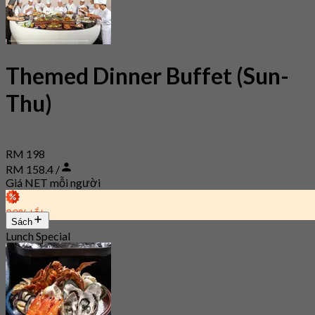
Themed Dinner Buffet (Sun-
Thu)
RM 198
RM 158.4 /
Giá NET mỗi người
20% tắt
Sách
Lunch Special