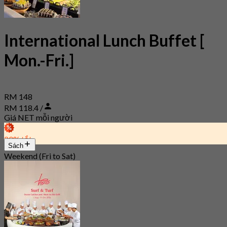
International Lunch Buffet [
Mon.-Fri.]
RM 148
RM 118.4 /
Giá NET mỗi người
20% tắt
Sách
Weekend (Fri to Sat)