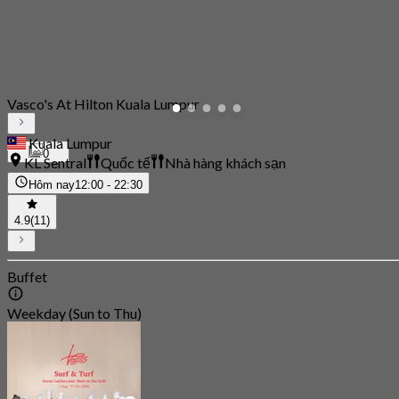
Vasco's At Hilton Kuala Lumpur
Kuala Lumpur
0
KL Sentral
Quốc tế
Nhà hàng khách sạn
Hôm nay
12:00 - 22:30
4.9
(11)
Buffet
Weekday (Sun to Thu)