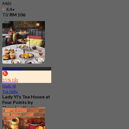
Mới
4.4
Từ
RM 106
MRT Pasar Seni
15% tắt
Quốc tế
Trà chiều
Lady Yi's Tea House at
Four Points by
Sheraton Kuala
Lumpur, Chinatown
Mới
4.7