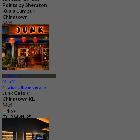
Points by Sheraton
Kuala Lumpur,
Chinatown
Mới
4.1
Từ
RM 44.5
MRT Pasar Seni
Món Mã Lai
Nhà hàng thông thường
Junk Cafe @
Chinatown KL
Mới
4.6
Từ
RM 41.25