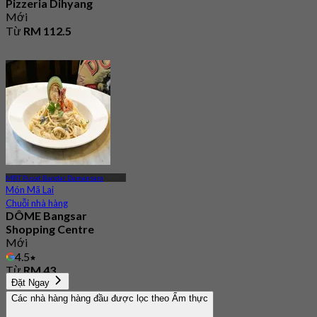
Pizzeria Dihyang
Mới
Từ
RM 112.5
MRT Pusat Bandar Damansara
Món Mã Lai
Chuỗi nhà hàng
DÔME Bangsar
Shopping Centre
Mới
4.5
Từ
RM 43
Đặt Ngay
Các nhà hàng hàng đầu được lọc theo Ẩm thực