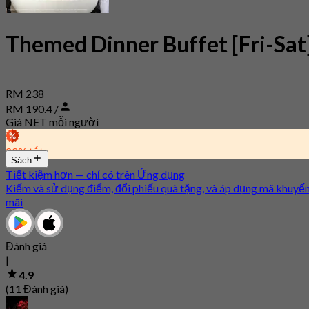
Themed Dinner Buffet [Fri-Sat
RM 238
RM 190.4 /
Giá NET mỗi người
20% tắt
Sách
Tiết kiệm hơn — chỉ có trên Ứng dụng
Kiếm và sử dụng điểm, đổi phiếu quà tặng, và áp dụng mã khuyế
mãi
Đánh giá
|
4.9
(11 Đánh giá)