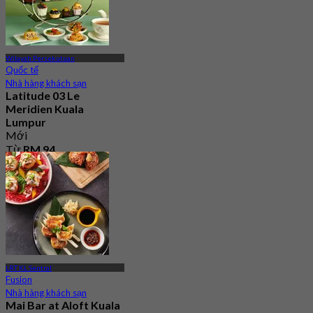
Wilayah Persekutuan
Quốc tế
Nhà hàng khách sạn
Latitude 03 Le
Meridien Kuala
Lumpur
Mới
Từ
RM 94
LRT KL Sentral
Fusion
Nhà hàng khách sạn
Mai Bar at Aloft Kuala