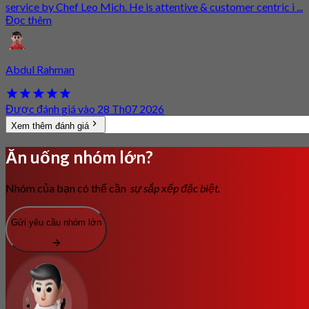
service by Chef Leo Mich. He is attentive & customer centric i ...
Đọc thêm
Abdul Rahman
Được đánh giá vào 28 Th07 2026
Xem thêm đánh giá
Ăn uống nhóm lớn?
Nhóm của bạn có thể cần
sự sắp xếp đặc biệt.
Gửi yêu cầu nhóm lớn