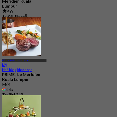
Méridien Kuala
Lumpur
5.0
14 Đã đặt chỗ
Từ
RM 178
Wilayah Persekutuan
Mỹ
Nhà hàng khách sạn
PRIME , Le Méridien
Kuala Lumpur
Mới
4.4
Từ
RM 240