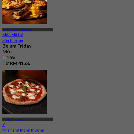
Wilayah Persekutuan
Món Mã Lai
Sân thượng
Belum Friday
Mới
4.9
Từ
RM 41.66
Bukit Bintang
Ý
Nhà hàng thông thường