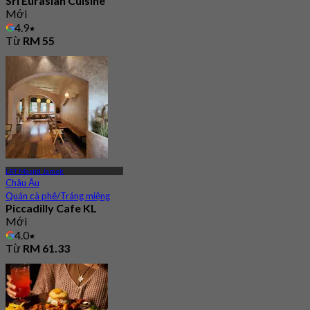
Sri Eurasian Cuisine
Mới
4.9
Từ
RM 55
LRT Masjid Jamek
Châu Âu
Quán cà phê/Tráng miệng
Piccadilly Cafe KL
Mới
4.0
Từ
RM 61.33