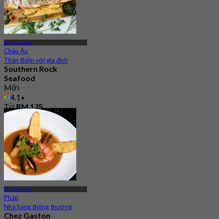
LRT Bangsar
Châu Âu
Thân thiện với gia đình
Southern Rock
Seafood
Mới
4.1
Từ
RM 125
LRT Bangsar
Pháp
Nhà hàng thông thường
Chez Gaston