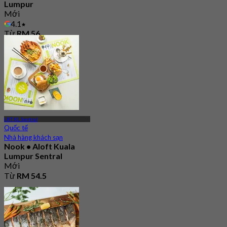
Lumpur
Mới
4.1
Từ
RM 56
LRT KL Sentral
Quốc tế
Nhà hàng khách sạn
Nook • Aloft Kuala
Lumpur Sentral
Mới
Từ
RM 54.5