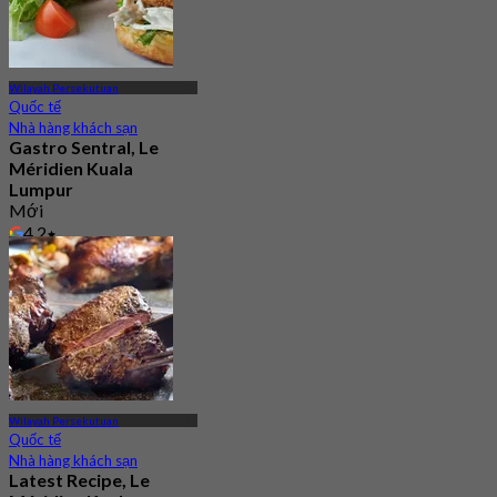
Wilayah Persekutuan
Quốc tế
Nhà hàng khách sạn
Gastro Sentral, Le
Méridien Kuala
Lumpur
Mới
4.2
Từ
RM 96.66
Wilayah Persekutuan
Quốc tế
Nhà hàng khách sạn
Latest Recipe, Le