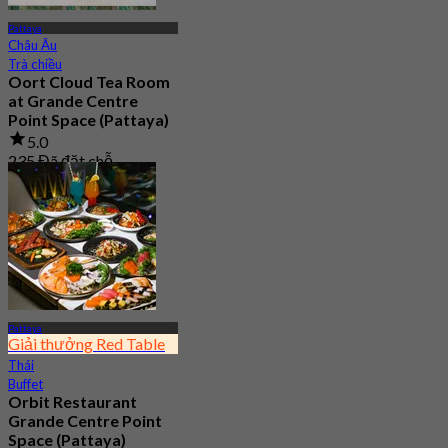
Pattaya
Châu Âu
Trà chiều
Oort Cloud Tea Room
at Grande Centre
Point Space (Pattaya)
5.0
235 Đã đặt chỗ
Từ
฿ 499.5
Pattaya
Giải thưởng Red Table
Thái
Buffet
Orbit Restaurant
Grande Centre Point
Space (Pattaya)