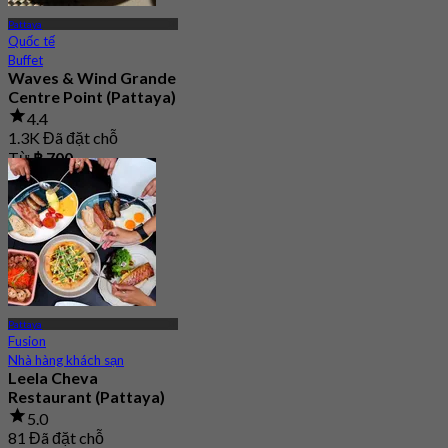
Pattaya
Quốc tế
Buffet
Waves & Wind Grande
Centre Point (Pattaya)
4.4
1.3K Đã đặt chỗ
Từ
฿ 700
Pattaya
Fusion
Nhà hàng khách sạn
Leela Cheva
Restaurant (Pattaya)
5.0
81 Đã đặt chỗ