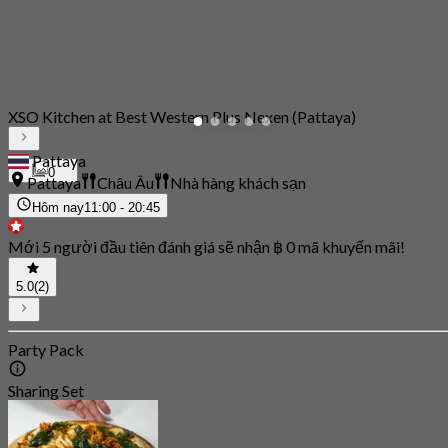
XSO Kitchen at Best Western Plus Nexen (Pattaya)
Pattaya
0
Pattaya
Châu Âu
Nhà hàng khách sạn
Hôm nay
11:00 - 20:45
Mới 5 người đầu tiên đánh giá sẽ nhận ฿ 0 mã khuyến mãi!
5.0
(2)
Party Pack
Sharing Set