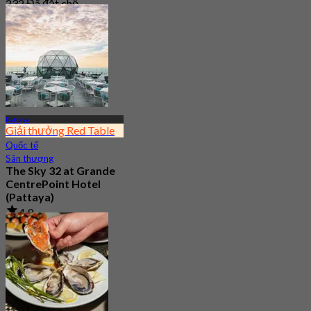
232 Đã đặt chỗ
Từ
฿ 622.5
Pattaya
Giải thưởng Red Table
Quốc tế
Sân thượng
The Sky 32 at Grande
CentrePoint Hotel
(Pattaya)
4.9
11.7K Đã đặt chỗ
Từ
฿ 980