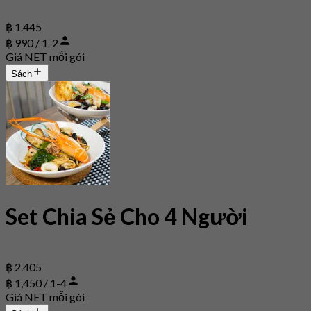
฿ 1.445
฿ 990 / 1-2
Giá NET mỗi gói
Sách
Set Chia Sẻ Cho 4 Người
฿ 2.405
฿ 1,450 / 1-4
Giá NET mỗi gói