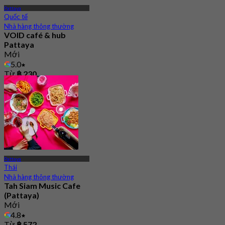
Pattaya
Quốc tế
Nhà hàng thông thường
VOID café & hub
Pattaya
Mới
5.0
Từ
฿ 230
Pattaya
Thái
Nhà hàng thông thường
Tah Siam Music Cafe
(Pattaya)
Mới
4.8
Từ
฿ 572