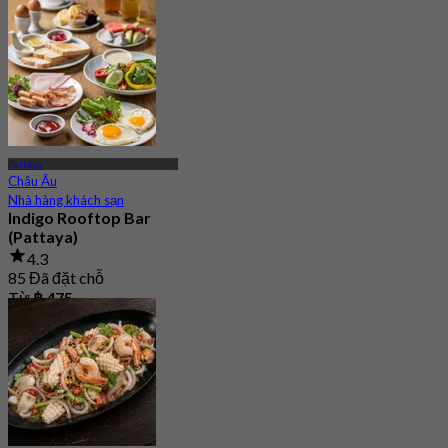
Pattaya
Châu Âu
Nhà hàng khách sạn
Indigo Rooftop Bar
(Pattaya)
4.3
85 Đã đặt chỗ
Từ
฿ 475