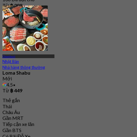
Từ
฿ 299
Chonburi
Nhật Bản
Nhà hàng thông thường
Loma Shabu
Mới
4.5
Từ
฿ 449
Thẻ gắn
Thái
Châu Âu
Gần MRT
Tiếp cận xe lăn
Gần BTS
Có Bãi Đỗ Xe