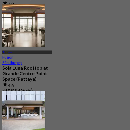
4.8
21.8K Đã đặt chỗ
Từ
฿ 1,290
Pattaya
Fusion
Sân thượng
Sola Luna Rooftop at
Grande Centre Point
Space (Pattaya)
4.6
415 Đã đặt chỗ
Từ
฿ 645