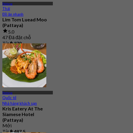
Pattaya
Thái
Đồ ăn nhanh
Lim Tom Luead Moo
(Pattaya)
5.0
47 Đã đặt chỗ
Từ
฿ 370
Pattaya
Quốc tế
Nhà hàng khách sạn
Kris Eatery At The
Siamese Hotel
(Pattaya)
Mới
Từ
฿ 487.5