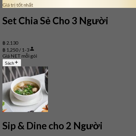
Giá trị tốt nhất
Set Chia Sẻ Cho 3 Người
฿ 2.130
฿ 1,250 / 1-3
Giá NET mỗi gói
Sách
Sip & Dine cho 2 Người