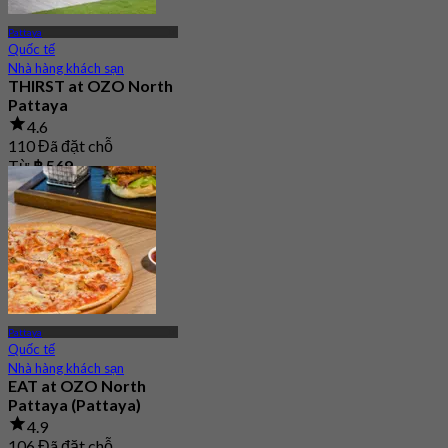
Pattaya
Quốc tế
Nhà hàng khách sạn
THIRST at OZO North
Pattaya
4.6
110 Đã đặt chỗ
Từ
฿ 569
Pattaya
Quốc tế
Nhà hàng khách sạn
EAT at OZO North
Pattaya (Pattaya)
4.9
106 Đã đặt chỗ