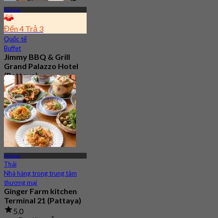
Pattaya
Đến 4 Trả 3
Quốc tế
Buffet
Jimmy BBQ & Grill
Grand Palazzo Hotel
(Pattaya)
4.1
308 Đã đặt chỗ
Từ
฿ 599.25
Pattaya
Thái
Nhà hàng trong trung tâm
thương mại
Ginger Farm kitchen
Terminal 21 (Pattaya)
5.0