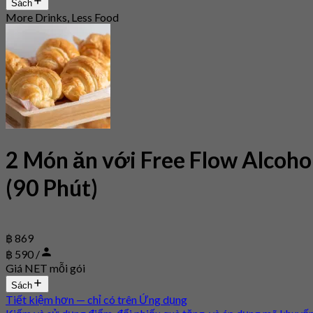
Sách
More Drinks, Less Food
2 Món ăn với Free Flow Alcoho
(90 Phút)
฿ 869
฿ 590 /
Giá NET mỗi gói
Sách
Tiết kiệm hơn — chỉ có trên Ứng dụng