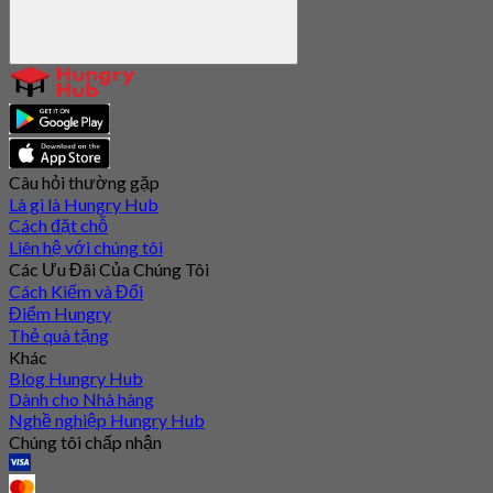
Câu hỏi thường gặp
Là gì là Hungry Hub
Cách đặt chỗ
Liên hệ với chúng tôi
Các Ưu Đãi Của Chúng Tôi
Cách Kiếm và Đổi
Điểm Hungry
Thẻ quà tặng
Khác
Blog Hungry Hub
Dành cho Nhà hàng
Nghề nghiệp Hungry Hub
Chúng tôi chấp nhận