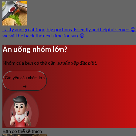
Tasty and great food,big portions. Friendly and helpful servers😇
we will be back the next time for sure😀
Ăn uống nhóm lớn?
Nhóm của bạn có thể cần
sự sắp xếp đặc biệt.
Gửi yêu cầu nhóm lớn
Bạn có thể sẽ thích