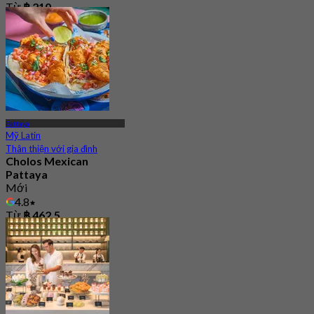
Từ
฿ 210
Pattaya
Mỹ Latin
Thân thiện với gia đình
Cholos Mexican
Pattaya
Mới
4.8
Từ
฿ 462.5