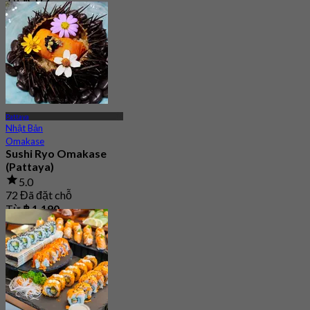
Pattaya
Nhật Bản
Omakase
Sushi Ryo Omakase
(Pattaya)
5.0
72 Đã đặt chỗ
Từ
฿ 1,190