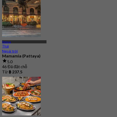
Pattaya
Thái
Ngoài trời
Mamamia (Pattaya)
5.0
46 Đã đặt chỗ
Từ
฿ 237.5