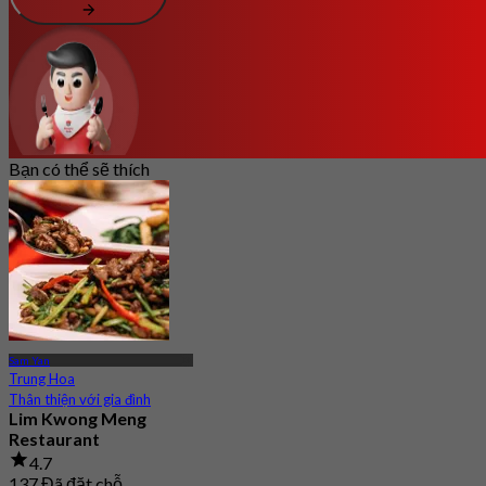
Bạn có thể sẽ thích
Sam Yan
Trung Hoa
Thân thiện với gia đình
Lim Kwong Meng
Restaurant
4.7
137 Đã đặt chỗ