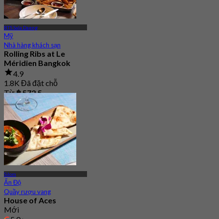
BTS Sala Daeng
Mỹ
Nhà hàng khách sạn
Rolling Ribs at Le
Méridien Bangkok
4.9
1.8K Đã đặt chỗ
Từ
฿ 572.5
Silom
Ấn Độ
Quầy rượu vang
House of Aces
Mới