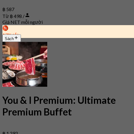
฿ 587
Từ ฿ 498 /
Giá NET mỗi người
17% tắt
Sách
You & I Premium: Ultimate
Premium Buffet
฿ 1.292