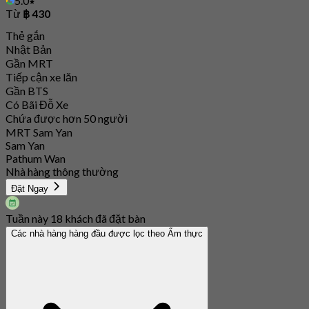
5.0
Từ
฿ 430
Thẻ gắn
Nhật Bản
Gần MRT
Tiếp cận xe lăn
Gần BTS
Có Bãi Đỗ Xe
Chứa được hơn 50 người
MRT Sam Yan
Sam Yan
Pathum Wan
Nhà hàng thông thường
Đặt Ngay
Tuần này 18 khách đã đặt bàn
Các nhà hàng hàng đầu được lọc theo Ẩm thực