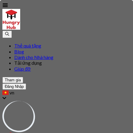
Thẻ quà tặng
Blog
Dành cho Nhà hàng
Tải ứng dụng
Giúp đỡ
Tham gia
Đăng Nhập
vn