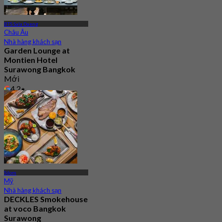
BTS Sala Daeng
Châu Âu
Nhà hàng khách sạn
Garden Lounge at
Montien Hotel
Surawong Bangkok
Mới
4.2
Từ
฿ 647.5
Silom
Mỹ
Nhà hàng khách sạn
DECKLES Smokehouse
at voco Bangkok
Surawong