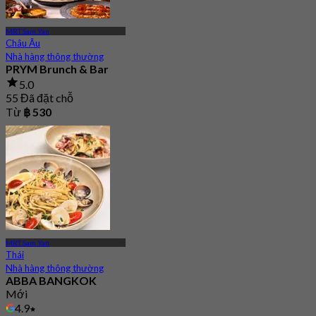
MRT Sam Yan
Châu Âu
Nhà hàng thông thường
PRYM Brunch & Bar
5.0
55 Đã đặt chỗ
Từ
฿ 530
MRT Sam Yan
Thái
Nhà hàng thông thường
ABBA BANGKOK
Mới
4.9