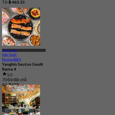
Từ
฿ 463.33
Pathum Wan
Hàn Quốc
Nướng/BBQ
Yanghin Seuton Geulil
Rama 4
5.0
70 Đã đặt chỗ
Từ
฿ 598