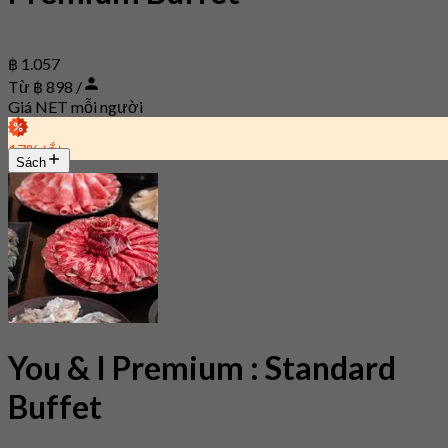
฿ 1.057
Từ ฿ 898 /
Giá NET mỗi người
17% tắt
Sách
You & I Premium : Standard
Buffet