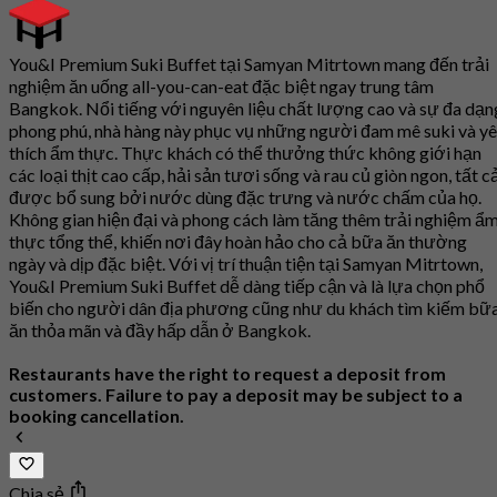
You&I Premium Suki Buffet tại Samyan Mitrtown mang đến trải
nghiệm ăn uống all-you-can-eat đặc biệt ngay trung tâm
Bangkok. Nổi tiếng với nguyên liệu chất lượng cao và sự đa dạn
phong phú, nhà hàng này phục vụ những người đam mê suki và y
thích ẩm thực. Thực khách có thể thưởng thức không giới hạn
các loại thịt cao cấp, hải sản tươi sống và rau củ giòn ngon, tất c
được bổ sung bởi nước dùng đặc trưng và nước chấm của họ.
Không gian hiện đại và phong cách làm tăng thêm trải nghiệm ẩ
thực tổng thể, khiến nơi đây hoàn hảo cho cả bữa ăn thường
ngày và dịp đặc biệt. Với vị trí thuận tiện tại Samyan Mitrtown,
You&I Premium Suki Buffet dễ dàng tiếp cận và là lựa chọn phổ
biến cho người dân địa phương cũng như du khách tìm kiếm bữ
ăn thỏa mãn và đầy hấp dẫn ở Bangkok.
Restaurants have the right to request a deposit from
customers. Failure to pay a deposit may be subject to a
booking cancellation.
Chia sẻ