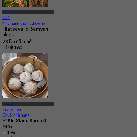
Sam Yan
Thái
Nhà hàng thông thường
Hiateeyai @ Samyan
4.5
28 Đã đặt chỗ
Từ
฿ 160
Rama 4
Trung Hoa
Chuỗi nhà hàng
Yi Pin Xiang Rama 4
Mới
4.9