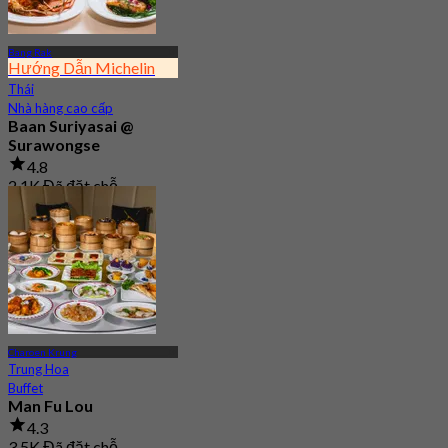
Bang Rak
Hướng Dẫn Michelin
Thái
Nhà hàng cao cấp
Baan Suriyasai @
Surawongse
4.8
2.1K Đã đặt chỗ
Từ
฿ 497.5
Charoen Krung
Trung Hoa
Buffet
Man Fu Lou
4.3
3.5K Đã đặt chỗ