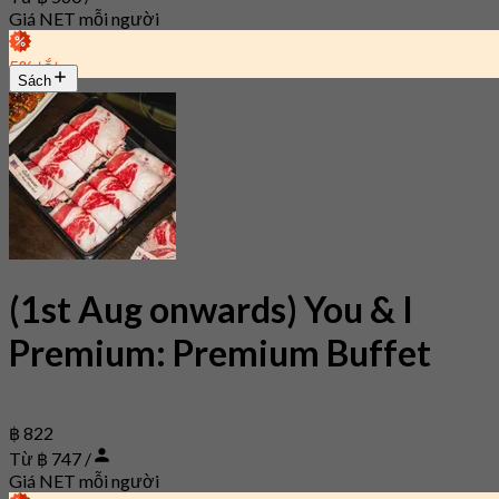
Giá NET mỗi người
5% tắt
Sách
(1st Aug onwards) You & I
Premium: Premium Buffet
฿ 822
Từ ฿ 747 /
Giá NET mỗi người