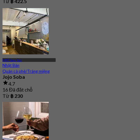
Từ
฿ 422.5
MRT Sam Yan
Nhật Bản
Quán cà phê/Tráng miệng
Jojo Soba
4.7
16 Đã đặt chỗ
Từ
฿ 230