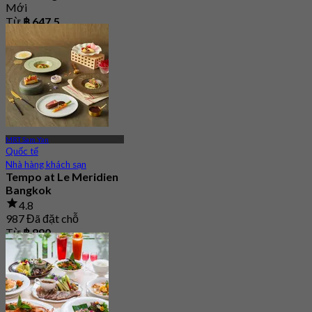
Mới
Từ
฿ 647.5
MRT Sam Yan
Quốc tế
Nhà hàng khách sạn
Tempo at Le Meridien
Bangkok
4.8
987 Đã đặt chỗ
Từ
฿ 890