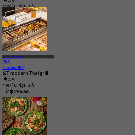
4.9
123 Đã đặt chỗ
Từ
฿ 245
MRT Sam Yan
Thái
Nướng/BBQ
&T modern Thai grill
4.5
190 Đã đặt chỗ
Từ
฿ 296.66