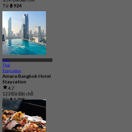
Từ
฿ 924
Silom
Thái
Staycation
Amara Bangkok Hotel
Staycation
4.7
123 Đã đặt chỗ
Từ
฿ 1,995