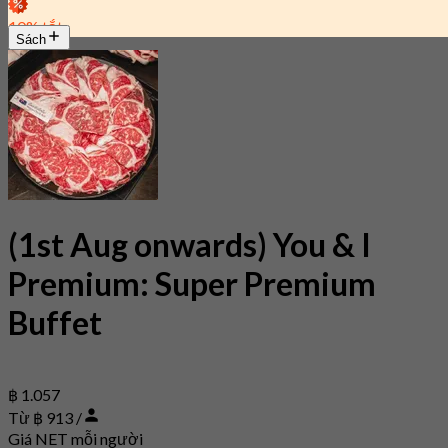
10% tắt
Sách
(1st Aug onwards) You & I
Premium: Super Premium
Buffet
฿ 1.057
Từ ฿ 913 /
Giá NET mỗi người