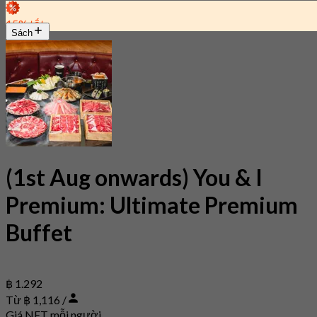
15% tắt
Sách
(1st Aug onwards) You & I
Premium: Ultimate Premium
Buffet
฿ 1.292
Từ ฿ 1,116 /
Giá NET mỗi người