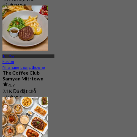
Từ
฿ 862.5
Sam Yan
Fusion
Nhà hàng thông thường
The Coffee Club
Samyan Mitrtown
4.7
2.1K Đã đặt chỗ
Từ
฿ 259