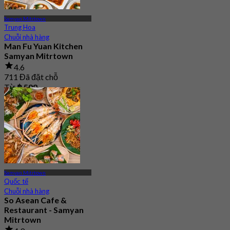
Samyan Mitrtown
Trung Hoa
Chuỗi nhà hàng
Man Fu Yuan Kitchen
Samyan Mitrtown
4.6
711 Đã đặt chỗ
Từ
฿ 598
Samyan Mitrtown
Quốc tế
Chuỗi nhà hàng
So Asean Cafe &
Restaurant - Samyan
Mitrtown