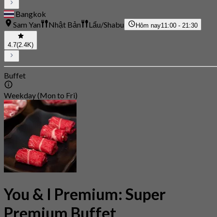
Bangkok
Sam Yan
Nhật Bản
Lẩu/Shabu
Hôm nay
11:00 - 21:30
4.7
(2.4K)
Buffet
Weekday (Mon to Fri)
You & I Premium: Super
Premium Buffet