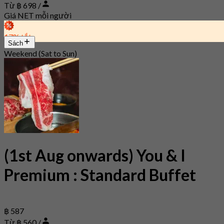
Từ ฿ 698 /
Giá NET mỗi người
17% tắt
Sách
Weekend (Sat to Sun)
(1st Aug onwards) You & I
Premium : Standard Buffet
฿ 587
Từ ฿ 560 /