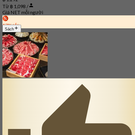
Từ ฿ 1,098 /
Giá NET mỗi người
17% tắt
Sách