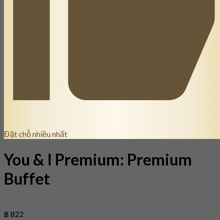
Đặt chỗ nhiều nhất
You & I Premium: Premium
Buffet
฿ 822