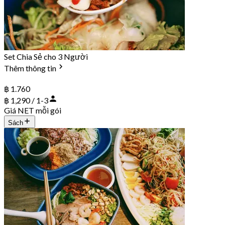
Set Chia Sẻ cho 3 Người
Thêm thông tin
฿ 1.760
฿ 1,290 / 1-3
Giá NET mỗi gói
Sách