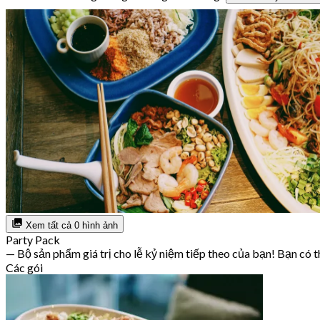
Xem tất cả 0 hình ảnh
Party Pack
— Bộ sản phẩm giá trị cho lễ kỷ niệm tiếp theo của bạn! Bạn có t
Các gói