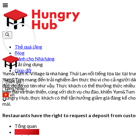
Thẻ quà tặng
Blog
Dành cho Nhà hàng
Tải ứng dụng
Giúp đỡ
Yum&Tum K-Village là nhà hàng Thái Lan nổi tiếng tọa lạc tại t
Yum&Tum mang đến trải nghiệm ẩm thực thú vị cho cả người dân đ
Tham gia
đủ), do đó có tên như vậy. Thực khách có thể thưởng thức nhiều
Đăng Nhập
hiện đại và thân thiện, cùng với dịch vụ chu đáo, khiến Yum&Tum
vn
Hungry Hub, thực khách có thể tận hưởng giảm giá đáng kể cho t
mái.
Restaurants have the right to request a deposit from custom
Tổng quan
Party Pack