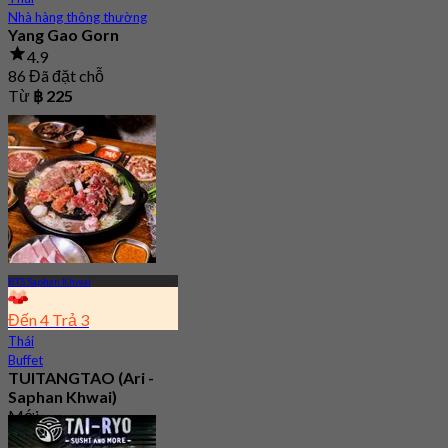
Nhà hàng thông thường
Yang Gao Gorn
4.9
86 Đã đặt chỗ
Từ
฿ 225
BTS Saphan Khwai
Đến 4 Trả 3
Thái
Buffet
TUITANGTAO (Ari -
Saphan Khwai)
Mới
4.5