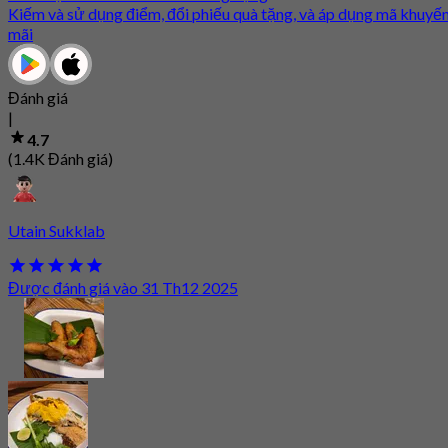
Kiếm và sử dụng điểm, đổi phiếu quà tặng, và áp dụng mã khuyế
mãi
Đánh giá
|
4.7
(1.4K Đánh giá)
Utain Sukklab
Được đánh giá vào 31 Th12 2025