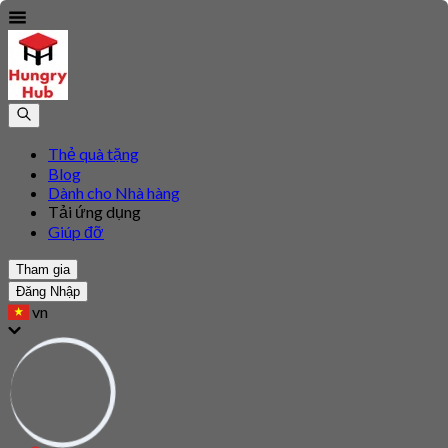
Thẻ quà tặng
Blog
Dành cho Nhà hàng
Tải ứng dụng
Giúp đỡ
Tham gia
Đăng Nhập
vn