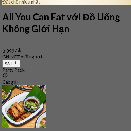
Đặt chỗ nhiều nhất
All You Can Eat với Đồ Uống
Không Giới Hạn
฿ 399 /
Giá NET mỗi người
Sách
Party Pack
Các gói