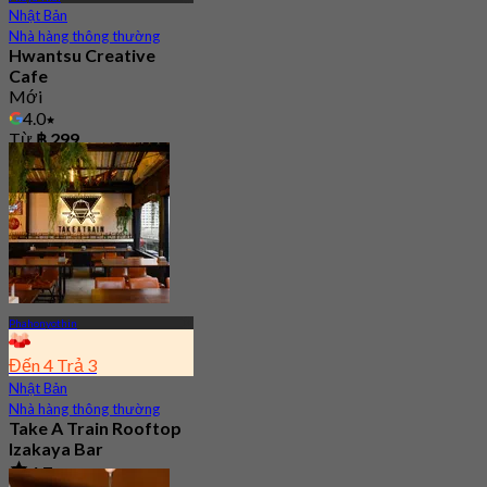
Nhật Bản
Nhà hàng thông thường
Hwantsu Creative
Cafe
Mới
4.0
Từ
฿ 299
Phahonyothin
Đến 4 Trả 3
Nhật Bản
Nhà hàng thông thường
Take A Train Rooftop
Izakaya Bar
4.7