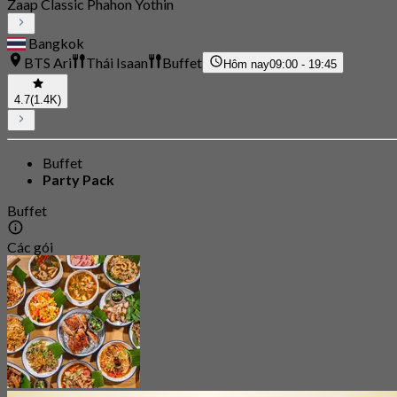
Zaap Classic Phahon Yothin
Bangkok
BTS Ari
Thái Isaan
Buffet
Hôm nay
09:00 - 19:45
4.7
(1.4K)
Buffet
Party Pack
Buffet
Các gói