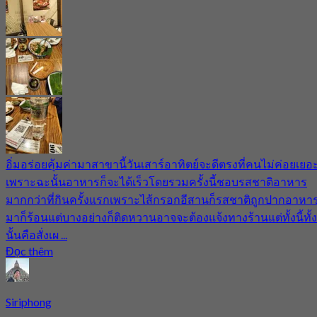
อิ่มอร่อยคุ้มค่ามาสาขานี้วันเสาร์อาทิตย์จะดีตรงที่คนไม่ค่อยเยอ
เพราะฉะนั้นอาหารก็จะได้เร็วโดยรวมครั้งนี้ชอบรสชาติอาหาร
มากกว่าที่กินครั้งแรกเพราะไส้กรอกอีสานก็รสชาติถูกปากอาหา
มาก็ร้อนแต่บางอย่างก็ติดหวานอาจจะต้องแจ้งทางร้านแต่ทั้งนี้ทั้ง
นั้นคือสั่งเผ ...
Đọc thêm
Siriphong