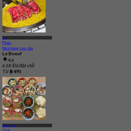
Ari
Pháp
Nhà hàng cao cấp
Le Boeuf
4.6
6.5K Đã đặt chỗ
Từ
฿ 495
Phaya Thai
Thái