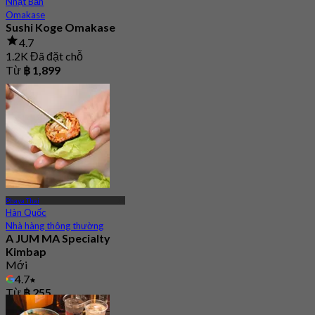
Nhật Bản
Omakase
Sushi Koge Omakase
4.7
1.2K Đã đặt chỗ
Từ
฿ 1,899
Phaya Thai
Hàn Quốc
Nhà hàng thông thường
A JUM MA Specialty
Kimbap
Mới
4.7
Từ
฿ 255