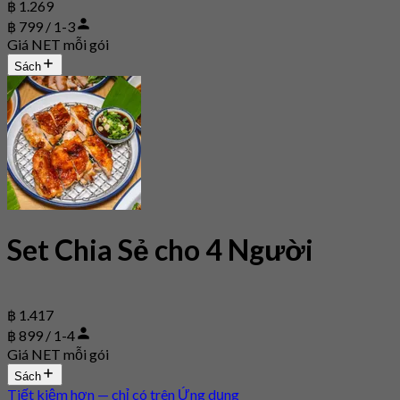
฿ 1.269
฿ 799 / 1-3
Giá NET mỗi gói
Sách
Set Chia Sẻ cho 4 Người
฿ 1.417
฿ 899 / 1-4
Giá NET mỗi gói
Sách
Tiết kiệm hơn — chỉ có trên Ứng dụng