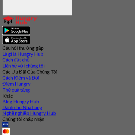
Câu hỏi thường gặp
Là gì là Hungry Hub
Cách đặt chỗ
Liên hệ với chúng tôi
Các Ưu Đãi Của Chúng Tôi
Cách Kiếm và Đổi
Điểm Hungry
Thẻ quà tặng
Khác
Blog Hungry Hub
Dành cho Nhà hàng
Nghề nghiệp Hungry Hub
Chúng tôi chấp nhận