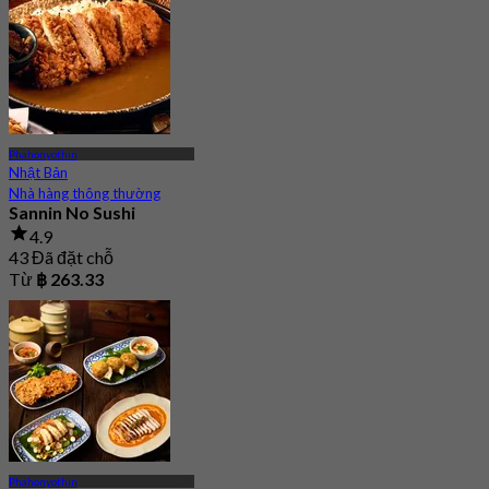
Phahonyothin
Nhật Bản
Nhà hàng thông thường
Sannin No Sushi
4.9
43 Đã đặt chỗ
Từ
฿ 263.33
Phahonyothin