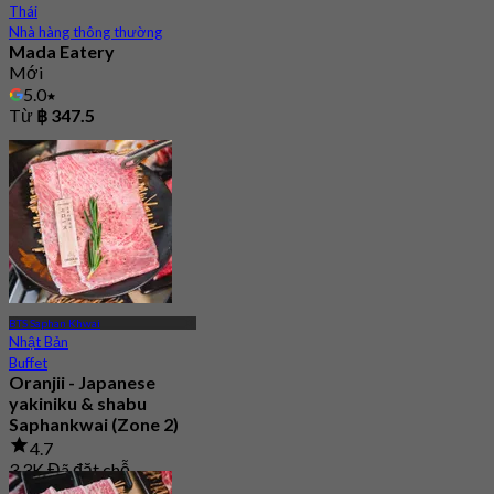
Thái
Nhà hàng thông thường
Mada Eatery
Mới
5.0
Từ
฿ 347.5
BTS Saphan Khwai
Nhật Bản
Buffet
Oranjii - Japanese
yakiniku & shabu
Saphankwai (Zone 2)
4.7
3.3K Đã đặt chỗ
Từ
฿ 1,235