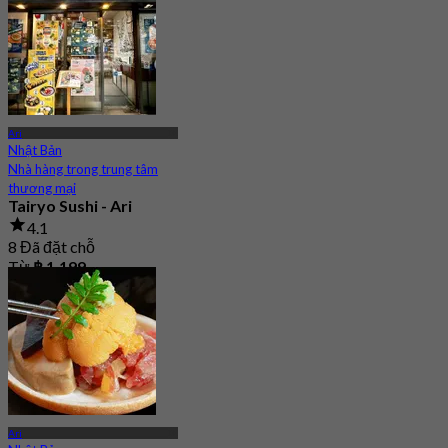
Từ
฿ 291
Ari
Nhật Bản
Nhà hàng trong trung tâm
thương mại
Tairyo Sushi - Ari
4.1
8 Đã đặt chỗ
Từ
฿ 1,199
Ari