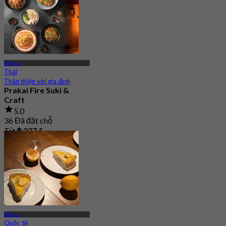
BTS Ari
Thái
Thân thiện với gia đình
Prakai Fire Suki &
Craft
5.0
36 Đã đặt chỗ
Từ
฿ 237.5
BTS Ari
Quốc tế