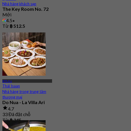
Nhà hàng khách sạn
The Key Room No. 72
Mới
4.5
Từ
฿ 512.5
BTS Ari
Thái Isaan
Nhà hàng trong trung tâm
thương mại
Do Nua - La Villa Ari
4.7
33 Đã đặt chỗ
Từ
฿ 345