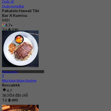
Quốc tế
Quán rượu/Bar
Pakalolo Hawaii Tiki
Bar X Kumtsu
Mới
4.7
Từ
฿ 230
Phahonyothin
Ý
Nhà hàng thông thường
Roccabkk
4.7
363 Đã đặt chỗ
Từ
฿ 495