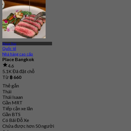
473 Đã đặt chỗ
Từ
฿ 674.25
Phaya Thai
Quốc tế
Nhà hàng cao cấp
Place Bangkok
4.6
5.1K Đã đặt chỗ
Từ
฿ 660
Thẻ gắn
Thái
Thái Isaan
Gần MRT
Tiếp cận xe lăn
Gần BTS
Có Bãi Đỗ Xe
Chứa được hơn 50 người