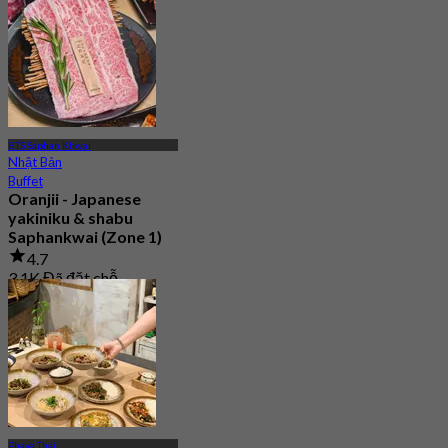
BTS Saphan Khwai
Nhật Bản
Buffet
Oranjii - Japanese
yakiniku & shabu
Saphankwai (Zone 1)
4.7
3.1K Đã đặt chỗ
Từ
฿ 415
Phaya Thai