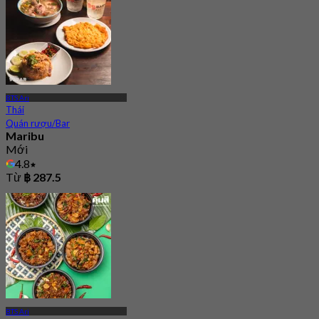
BTS Ari
Thái
Quán rượu/Bar
Maribu
Mới
4.8
Từ
฿ 287.5
BTS Ari