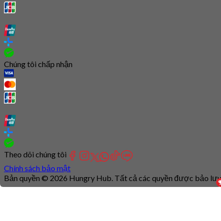
Chúng tôi chấp nhận
Theo dõi chúng tôi
Chính sách bảo mật
Bản quyền © 2026 Hungry Hub. Tất cả các quyền được bảo lưu
Connection
is
unstable