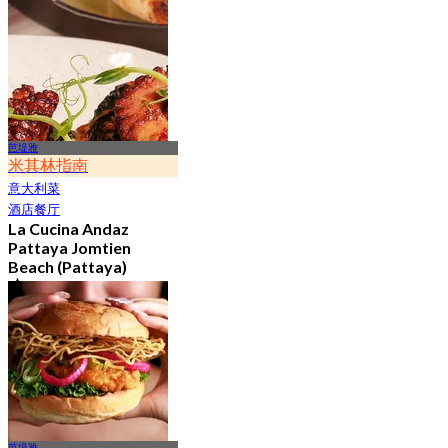
起
฿ 795
芭堤雅
米其林指南
意大利菜
酒店餐厅
La Cucina Andaz
Pattaya Jomtien
Beach (Pattaya)
4.8
329 已预订
起
฿ 895
芭堤雅