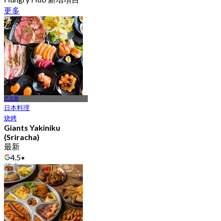
更多
芭堤雅
日本料理
烧烤
Giants Yakiniku
(Sriracha)
最新
4.5
起
฿ 762