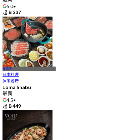
5.0
起
฿ 337
春武里
日本料理
休闲餐厅
Loma Shabu
最新
4.5
起
฿ 449