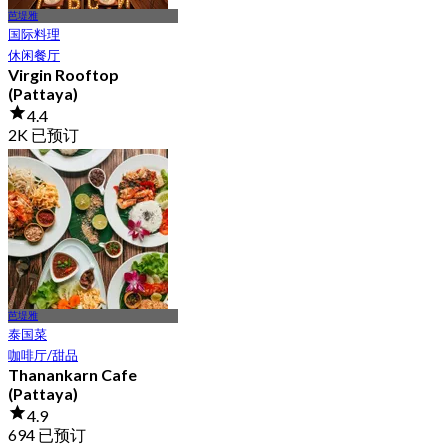
芭堤雅
国际料理
休闲餐厅
Virgin Rooftop
(Pattaya)
4.4
2K 已预订
起
฿ 890
芭堤雅
泰国菜
咖啡厅/甜品
Thanankarn Cafe
(Pattaya)
4.9
694 已预订