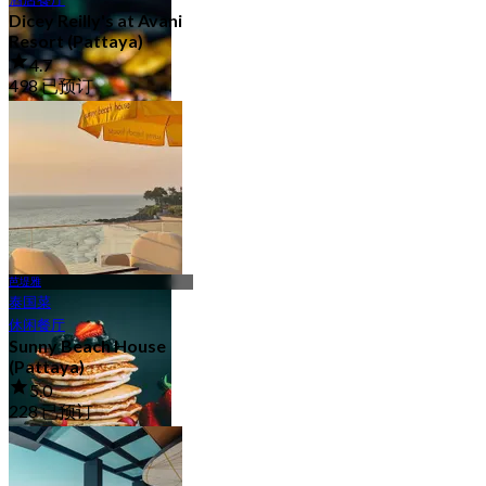
自助餐
Dicey Reilly's at Avani
26 分店
Resort (Pattaya)
4.7
498 已预订
起
฿ 450
烧烤
26 分店
芭堤雅
泰国菜
休闲餐厅
Sunny Beach House
(Pattaya)
5.0
228 已预订
起
฿ 550