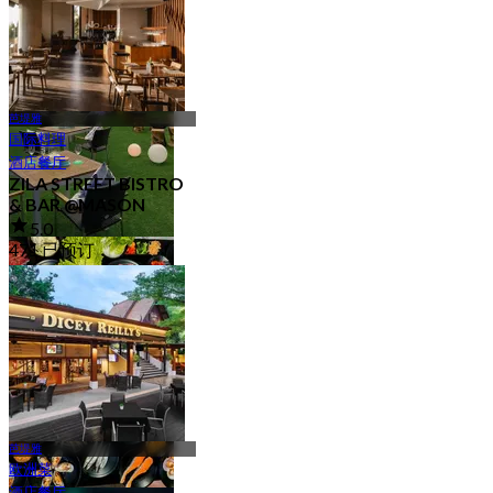
83 分店
芭堤雅
国际料理
酒店餐厅
ZILA STREET BISTRO
& BAR @MASON
5.0
露天/户外
471 已预订
40 分店
起
฿ 1,012.5
芭堤雅
欧洲菜
酒店餐厅