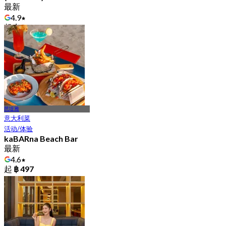
最新
4.9
起
฿ 460
芭堤雅
意大利菜
活动/体验
kaBARna Beach Bar
最新
4.6
起
฿ 497