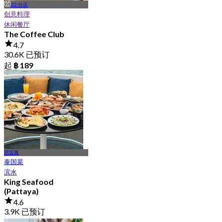
22 分店
创意料理
休闲餐厅
The Coffee Club
4.7
30.6K 已预订
起
฿ 189
芭堤雅
泰国菜
滨水
King Seafood
(Pattaya)
4.6
3.9K 已预订