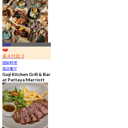
4.1
306 已预订
起
฿ 599.25
芭堤雅
来 4 付款 3
国际料理
酒店餐厅
Goji Kitchen Grill & Bar
at Pattaya Marriott
Resort and Spa
(Pattaya)
4.2
1.1K 已预订
起
฿ 1,266