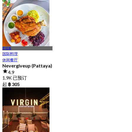
起
฿ 208
芭堤雅
国际料理
休闲餐厅
Nevergiveup (Pattaya)
4.9
1.9K 已预订
起
฿ 305