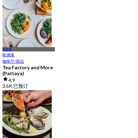
起
฿ 467.5
芭堤雅
欧洲菜
咖啡厅/甜品
Tea Factory and More
(Pattaya)
4.9
2.6K 已预订
起
฿ 463.33