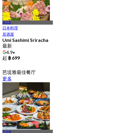
春武里
日本料理
居酒屋
Umi Sashimi Sriracha
最新
4.9
起
฿ 699
芭堤雅最佳餐厅
更多
芭堤雅