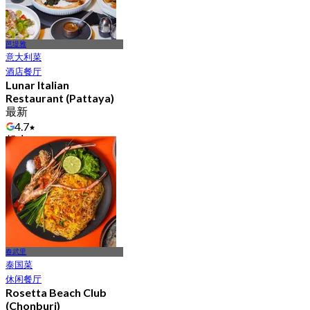
芭堤雅
意大利菜
酒店餐厅
Lunar Italian
Restaurant (Pattaya)
最新
4.7
起
฿ 863
春武里
泰国菜
休闲餐厅
Rosetta Beach Club
(Chonburi)