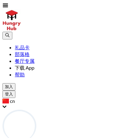
礼品卡
部落格
餐厅专属
下载 App
帮助
加入
登入
cn