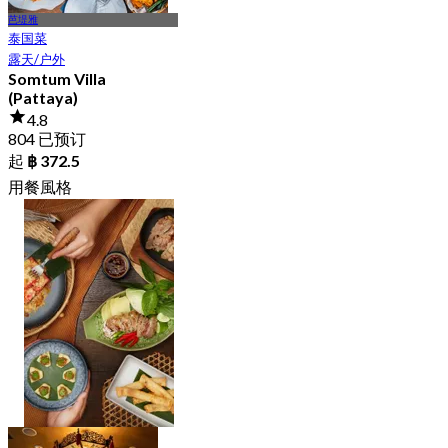
芭堤雅
泰国菜
露天/户外
Somtum Villa
(Pattaya)
4.8
804 已预订
起
฿ 372.5
用餐風格
休闲餐厅