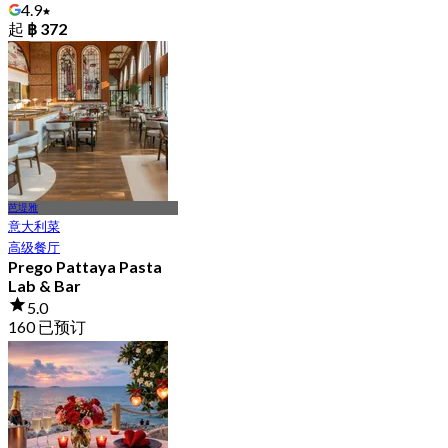
4.9
起
฿ 372
芭堤雅
意大利菜
高级餐厅
Prego Pattaya Pasta
Lab & Bar
5.0
160 已预订
起
฿ 830