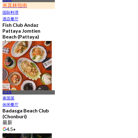
米其林指南
国际料理
酒店餐厅
Fish Club Andaz
Pattaya Jomtien
Beach (Pattaya)
4.8
229 已预订
起
฿ 972.5
芭堤雅
泰国菜
休闲餐厅
Badasga Beach Club
(Chonburi)
最新
4.5
起
฿ 525