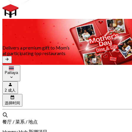
Delivers a premium gift to Mom’s
at participating top restaurants
Pattaya
2 成人
选择时间
餐厅 / 菜系 / 地点
Hungry Hub 新增項目