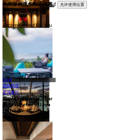
115 分店
为您提供更多附近优惠！
允许使用位置
Recommended For You
适合家庭
94 分店
芭堤雅
国际料理
屋顶餐厅
Sky Vibe Rooftop Bar
at Seaphere Pattaya
Hotel
4.6
421 已预订
起
฿ 495
酒店餐厅