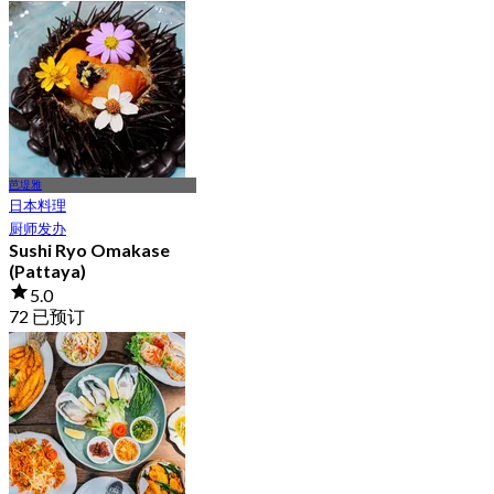
起
฿ 162.5
芭堤雅
日本料理
厨师发办
Sushi Ryo Omakase
(Pattaya)
5.0
72 已预订
起
฿ 1,190