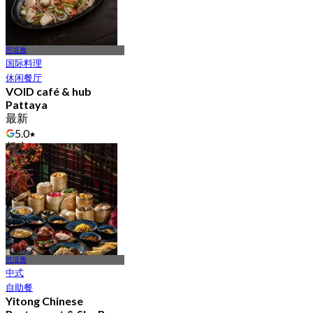
芭堤雅
国际料理
休闲餐厅
VOID café & hub
Pattaya
最新
5.0
起
฿ 230
芭堤雅
中式
自助餐
Yitong Chinese