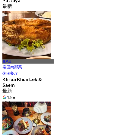
Pattaya
最新
4.8
起
฿ 499
春武里
泰国南部菜
休闲餐厅
Khrua Khun Lek &
Saem
最新
4.5
起
฿ 372