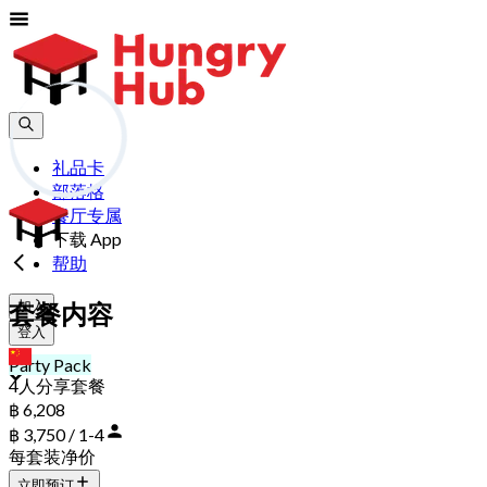
礼品卡
部落格
餐厅专属
下载 App
帮助
加入
套餐内容
登入
cn
Party Pack
4人分享套餐
฿ 6,208
฿ 3,750 / 1-4
每套装净价
立即预订