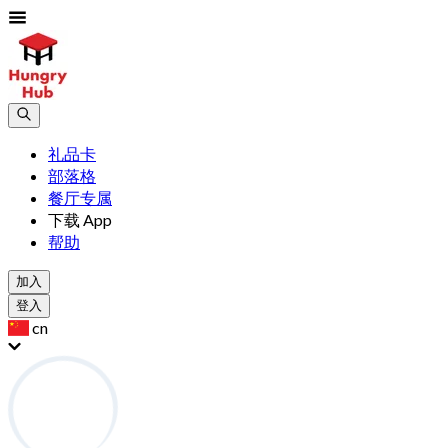
礼品卡
部落格
餐厅专属
下载 App
帮助
加入
登入
cn