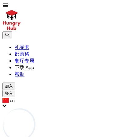
礼品卡
部落格
餐厅专属
下载 App
帮助
加入
登入
cn