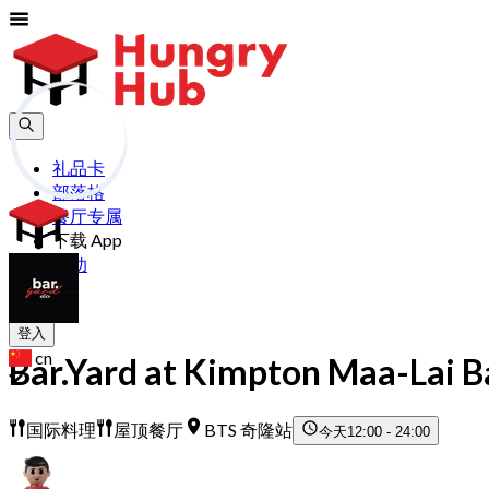
礼品卡
部落格
餐厅专属
下载 App
帮助
加入
登入
cn
Bar.Yard at Kimpton Maa-Lai 
国际料理
屋顶餐厅
BTS 奇隆站
今天
12:00 - 24:00