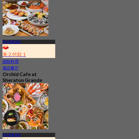
5.0
2.9K 已预订
起
฿ 621
BTS 阿索克站
来 2 付款 1
国际料理
酒店餐厅
Orchid Cafe at
Sheraton Grande
Sukhumvit A Luxury
Collection Hotel
4.7
15.2K 已预订
起
฿ 776
BTS 阿索克站