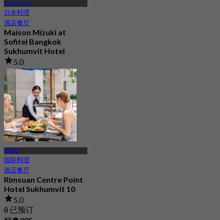
BTS 阿索克站
日本料理
酒店餐厅
Maison Mizuki at
Sofitel Bangkok
Sukhumvit Hotel
5.0
69 已预订
起
฿ 1,500
阿索克
国际料理
酒店餐厅
Rimsuan Centre Point
Hotel Sukhumvit 10
5.0
8 已预订