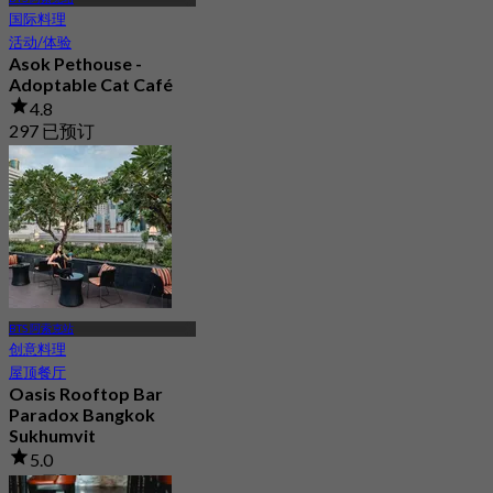
国际料理
活动/体验
Asok Pethouse -
Adoptable Cat Café
4.8
297 已预订
起
฿ 160
BTS 阿索克站
创意料理
屋顶餐厅
Oasis Rooftop Bar
Paradox Bangkok
Sukhumvit
5.0
500 已预订