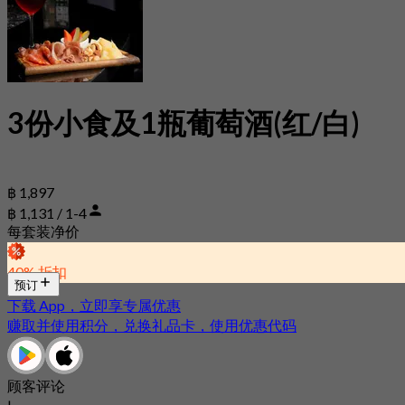
3份小食及1瓶葡萄酒(红/白)
฿ 1,897
฿ 1,131 / 1-4
每套装净价
40% 折扣
预订
下载 App，立即享专属优惠
赚取并使用积分，兑换礼品卡，使用优惠代码
顾客评论