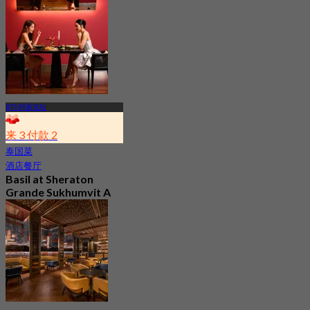
BTS 阿索克站
来 3 付款 2
泰国菜
酒店餐厅
Basil at Sheraton
Grande Sukhumvit A
Luxury Collection
Hotel
4.8
578 已预订
起
฿ 650