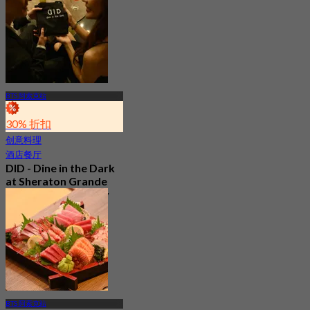
BTS 阿索克站
30% 折扣
创意料理
酒店餐厅
DID - Dine in the Dark
at Sheraton Grande
Sukhumvit, a Luxury
Collection Hotel ,
Bangkok
5.0
328 已预订
起
฿ 1,590
BTS 阿索克站