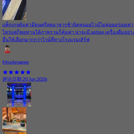
แพ็กเกจคุ้มค่ามีดนตรีสดอาหารช้านิดหน่อยไวน์ไม่ค่อยอร่อยเท่า
ไหร่แต่ก็พอทานได้ภาพรวมก็คุ้มค่า น่าจะมี option เครื่องดื่มอย่า
อื่นให้เลือกมากกว่าไวน์ที่ทางโรงแรมเสิร์ฟ
Mookmanee
评论日期 20 Jun 2026