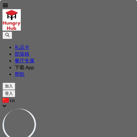
礼品卡
部落格
餐厅专属
下载 App
帮助
加入
登入
cn