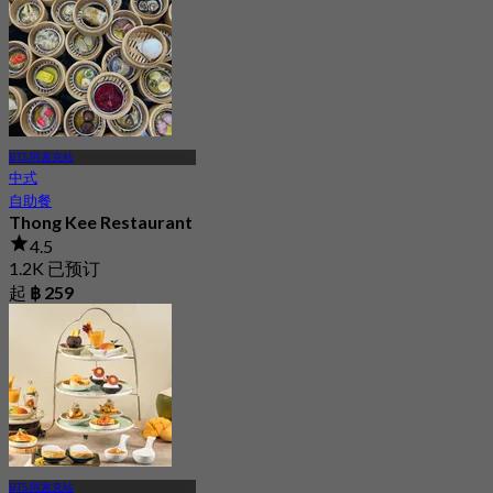
BTS 阿索克站
中式
自助餐
Thong Kee Restaurant
4.5
1.2K 已预订
起
฿ 259
BTS 阿索克站