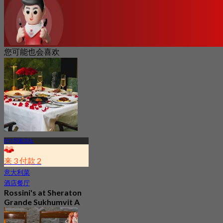
您可能也会喜欢
BTS 阿索克站
来 3 付款 2
意大利菜
酒店餐厅
Rossini's at Sheraton
Grande Sukhumvit A
Luxury Collection
Hotel