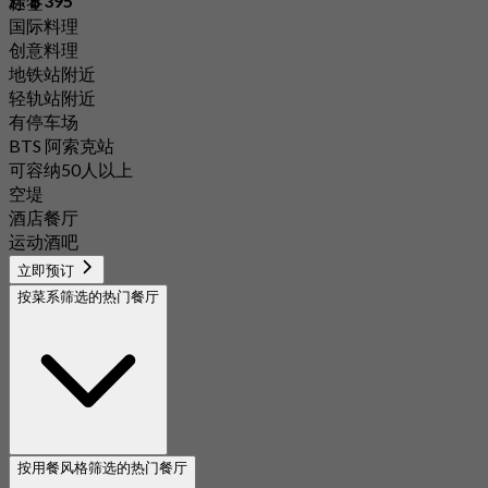
起
฿ 395
标签
国际料理
创意料理
地铁站附近
轻轨站附近
有停车场
BTS 阿索克站
可容纳50人以上
空堤
酒店餐厅
运动酒吧
立即预订
按菜系筛选的热门餐厅
按用餐风格筛选的热门餐厅