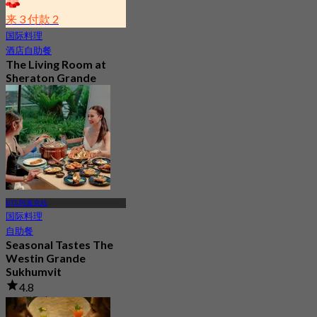
来 3 付款 2
国际料理
酒店自助餐
The Living Room at
Sheraton Grande
Sukhumvit A Luxury
Collection Hotel
4.9
1.1K 已预订
起
฿ 350
BTS 阿索克站
国际料理
自助餐
Seasonal Tastes The
Westin Grande
Sukhumvit
4.8
2K 已预订
起
฿ 794.25