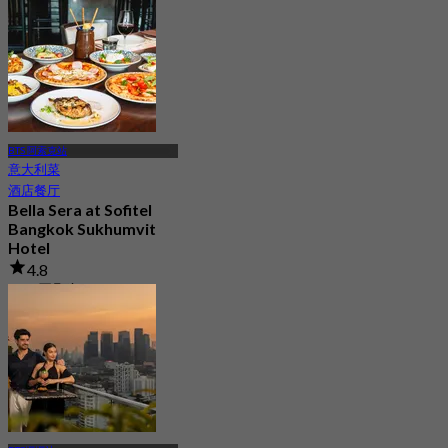
起
฿ 333
BTS 阿索克站
意大利菜
酒店餐厅
Bella Sera at Sofitel
Bangkok Sukhumvit
Hotel
4.8
493 已预订
起
฿ 449.5