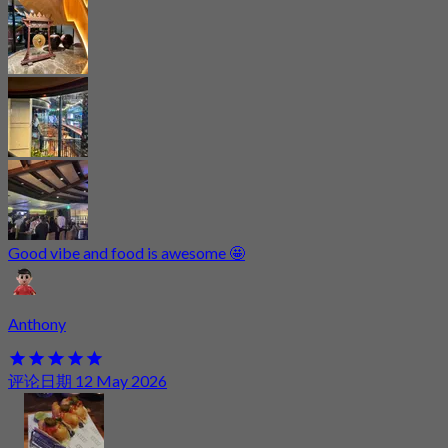
Good vibe and food is awesome 🤩
Anthony
评论日期 12 May 2026