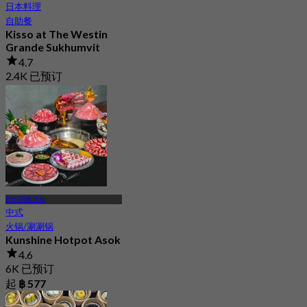
日本料理
自助餐
Kisso at The Westin
Grande Sukhumvit
4.7
2.4K 已预订
起
฿ 883
BTS 阿索克站
中式
火锅/涮涮锅
Kunshine Hotpot Asok
4.6
6K 已预订
起
฿ 577