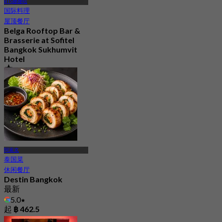
BTS娜娜站
国际料理
屋顶餐厅
Belga Rooftop Bar &
Brasserie at Sofitel
Bangkok Sukhumvit
Hotel
4.6
1.4K 已预订
起
฿ 996.66
阿索克
泰国菜
休闲餐厅
Destin Bangkok
最新
5.0
起
฿ 462.5