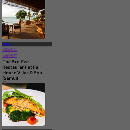
苏梅岛
国际料理
游船餐厅
The Bre-Eze
Restaurant at Fair
House Villas & Spa
(Samui)
最新
3.9
起
฿ 495