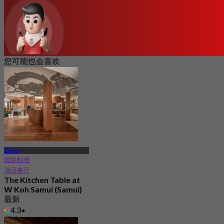
您可能也会喜欢
苏梅岛
国际料理
酒店餐厅
The Kitchen Table at
W Koh Samui (Samui)
最新
4.3
起
฿ 795