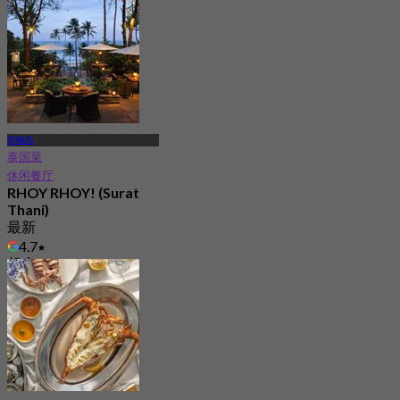
苏梅岛
泰国菜
休闲餐厅
RHOY RHOY! (Surat
Thani)
最新
4.7
起
฿ 625