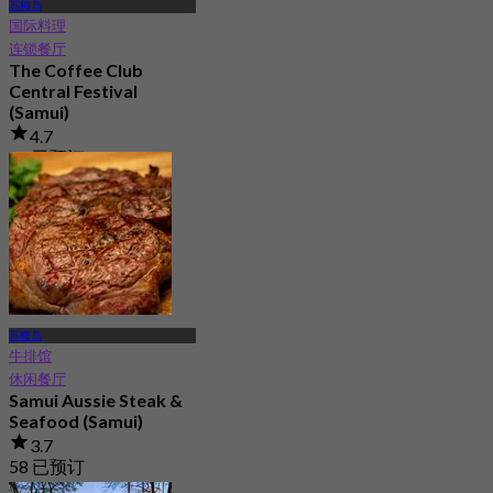
苏梅岛
国际料理
连锁餐厅
The Coffee Club
Central Festival
(Samui)
4.7
21 已预订
起
฿ 189
苏梅岛
牛排馆
休闲餐厅
Samui Aussie Steak &
Seafood (Samui)
3.7
58 已预订
起
฿ 495