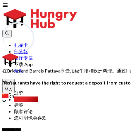
礼品卡
部落格
餐厅专属
下载 App
在Bricks and Barrels Pattaya享受顶级牛排和欧洲料理
帮助
Restaurants have the right to request a deposit from custom
加入
登入
总览
cn
Party Pack
标签
顾客评论
您可能也会喜欢