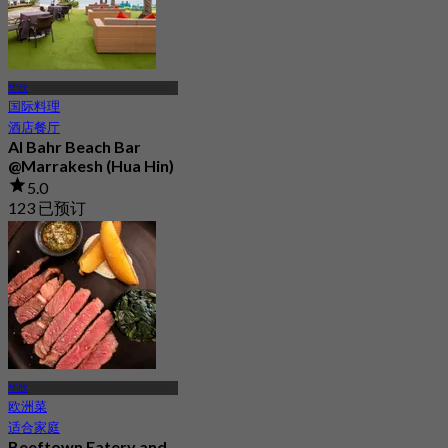
华欣
国际料理
酒店餐厅
Al Bahr Beach Bar
@Marrakesh (Hua Hin)
5.0
123 已预订
起
฿ 472.5
华欣
欧洲菜
适合家庭
Beeftown Eatery and