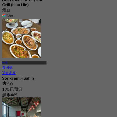
Grill (Hua Hin)
最新
4.6
起
฿ 745
华欣
泰国菜
适合家庭
Sonkram Huahin
5.0
190 已预订
起
฿ 465