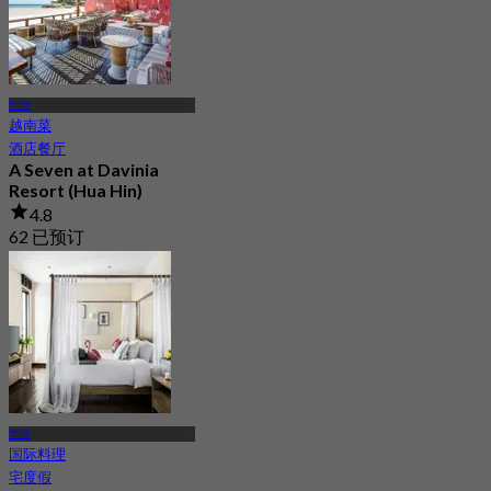
华欣
越南菜
酒店餐厅
A Seven at Davinia
Resort (Hua Hin)
4.8
62 已预订
起
฿ 150
华欣
国际料理
宅度假