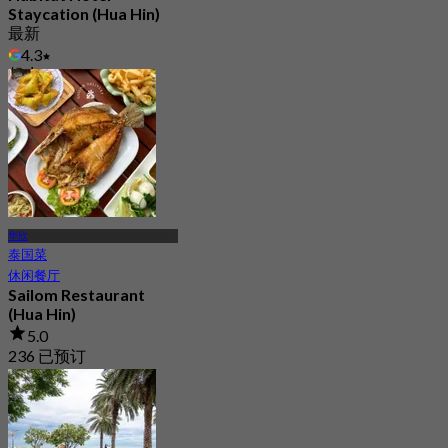
Staycation (Hua Hin)
最新
4.3
起
฿ 1,495
华欣
泰国菜
休闲餐厅
Sailom Restaurant
(Hua Hin)
5.0
236 已预订
起
฿ 512.5