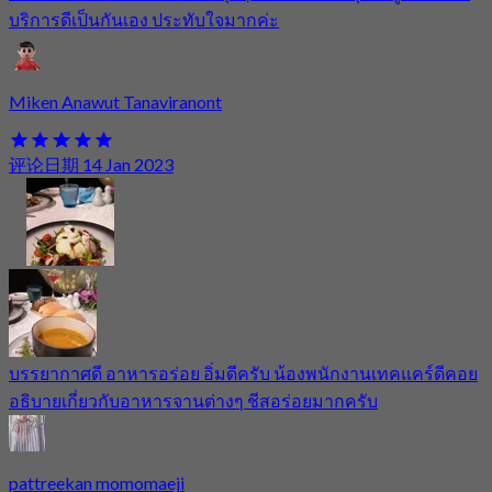
บริการดีเป็นกันเอง ประทับใจมากค่ะ
Miken Anawut Tanaviranont
评论日期 14 Jan 2023
บรรยากาศดี อาหารอร่อย อิ่มดีครับ น้องพนักงานเทคแคร์ดีคอย
อธิบายเกี่ยวกับอาหารจานต่างๆ ชีสอร่อยมากครับ
pattreekan momomaeji