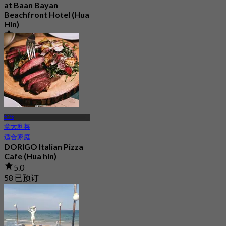
at Baan Bayan
Beachfront Hotel (Hua
Hin)
4.7
221 已预订
起
฿ 585
华欣
意大利菜
适合家庭
DORIGO Italian Pizza
Cafe (Hua hin)
5.0
58 已预订
起
฿ 562.5