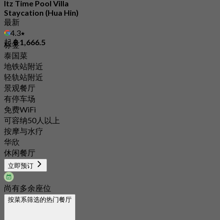
Itz Time Pool Villa
Staycation (Hua Hin)
最新
4.3
起
฿ 1,666.5
标签
泰国菜
地铁站附近
轻轨站附近
景观餐厅
有停车场
免费WiFi
可容纳50人以上
按摩与水疗
华欣
休闲餐厅
立即预订
尚有多余座位
按菜系筛选的热门餐厅