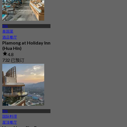
华欣
泰国菜
酒店餐厅
Plamong at Holiday Inn
(Hua Hin)
4.8
732 已预订
起
฿ 630
华欣
国际料理
屋顶餐厅