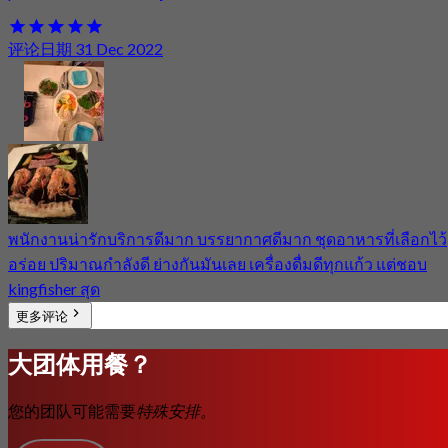
评论日期 31 Dec 2022
พนักงานน่ารักบริการดีมาก บรรยากาศดีมาก ชุดอาหารที่เลือกไว้
อร่อย ปริมาณกำลังดี ย่างกันมันเลย เครื่องดื่มดีทุกแก้ว แต่ชอบ
kingfisher สุด
更多评论
大团体用餐？
您的团队可能需要
特殊安排。