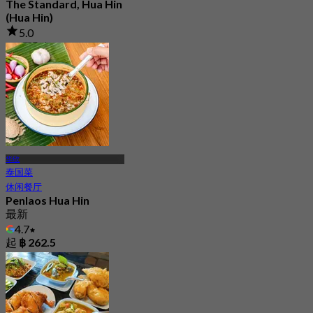
The Standard, Hua Hin
(Hua Hin)
5.0
1K 已预订
起
฿ 595
华欣
泰国菜
休闲餐厅
Penlaos Hua Hin
最新
4.7
起
฿ 262.5