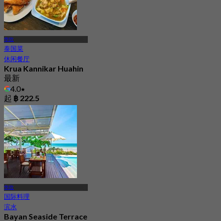
华欣
泰国菜
休闲餐厅
Krua Kannikar Huahin
最新
4.0
起
฿ 222.5
华欣
国际料理
滨水
Bayan Seaside Terrace