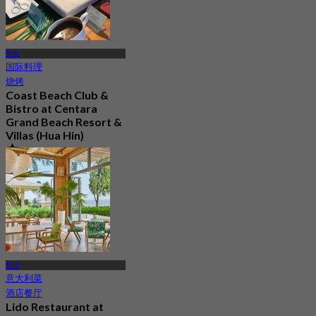
华欣
国际料理
烧烤
Coast Beach Club &
Bistro at Centara
Grand Beach Resort &
Villas (Hua Hin)
4.7
359 已预订
起
฿ 615
华欣
意大利菜
酒店餐厅
Lido Restaurant at