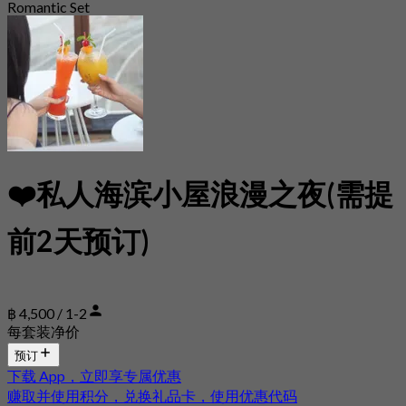
Romantic Set
❤️私人海滨小屋浪漫之夜(需提
前2天预订)
฿ 4,500 / 1-2
每套装净价
预订
下载 App，立即享专属优惠
赚取并使用积分，兑换礼品卡，使用优惠代码