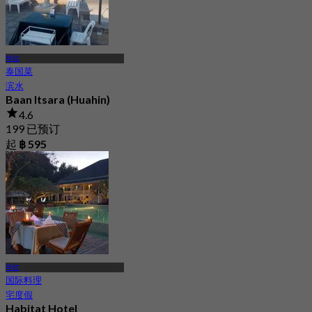
华欣
泰国菜
滨水
Baan Itsara (Huahin)
4.6
199 已预订
起
฿ 595
华欣
国际料理
宅度假
Habitat Hotel