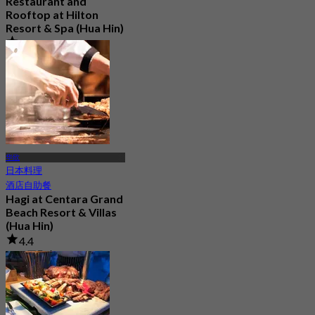
Restaurant and
Rooftop at Hilton
Resort & Spa (Hua Hin)
4.9
3.3K 已预订
起
฿ 700
华欣
日本料理
酒店自助餐
Hagi at Centara Grand
Beach Resort & Villas
(Hua Hin)
4.4
124 已预订
起
฿ 747.5