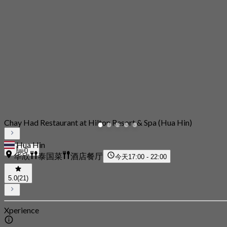
Chay Had Restaurant at Hilton Resort & Spa (Hua Hin)
Hua Hin
0
华欣
泰国菜
酒店餐厅
今天
17:00 - 22:00
5.0
(21)
Xperience