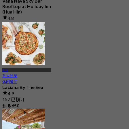
Vana Nava Sky Bar
Rooftop at Holiday Inn
(Hua Hin)
4.8
2.7K 已预订
起
฿ 647.5
华欣
意大利菜
休闲餐厅
Laciana By The Sea
4.9
157 已预订
起
฿ 650