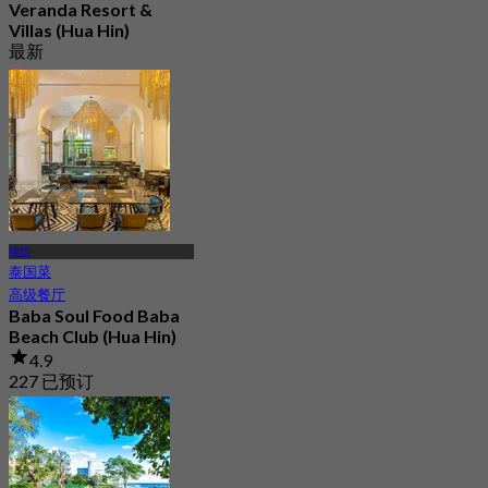
Veranda Resort &
Villas (Hua Hin)
最新
4.5
起
฿ 837.5
华欣
泰国菜
高级餐厅
Baba Soul Food Baba
Beach Club (Hua Hin)
4.9
227 已预订
起
฿ 700