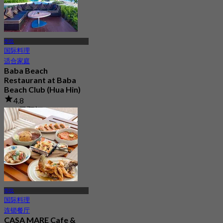
华欣
国际料理
适合家庭
Baba Beach
Restaurant at Baba
Beach Club (Hua Hin)
4.8
776 已预订
起
฿ 796.66
华欣
国际料理
连锁餐厅
CASA MARE Cafe &