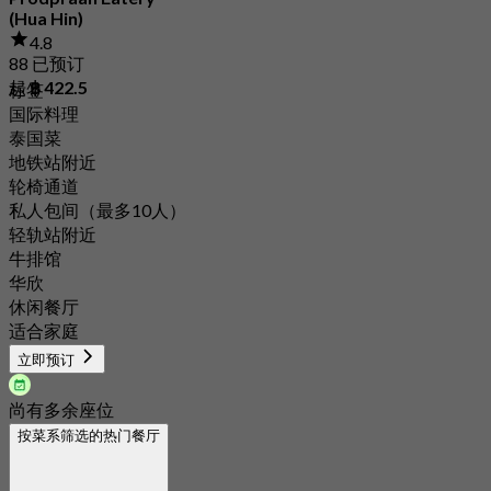
(Hua Hin)
4.8
88 已预订
起
฿ 422.5
标签
国际料理
泰国菜
地铁站附近
轮椅通道
私人包间（最多10人）
轻轨站附近
牛排馆
华欣
休闲餐厅
适合家庭
立即预订
尚有多余座位
按菜系筛选的热门餐厅