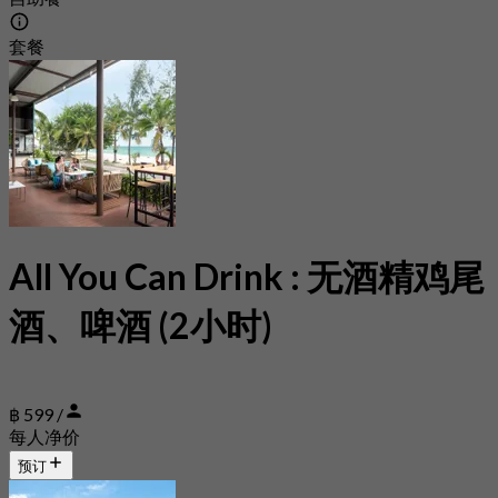
套餐
All You Can Drink : 无酒精鸡尾
酒、啤酒 (2小时)
฿ 599 /
每人净价
预订