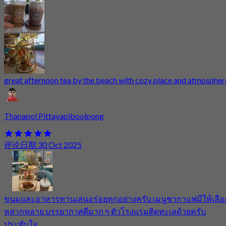
great afternoon tea by the beach with cozy place and atmospher
Thanapol Pittayapiboolpong
评论日期 30 Oct 2025
ขนมและอาหารทานเล่นอร่อยทุกอย่างครับ เมนูชากาแฟมีให้เลือ
หลากหลาย บรรยากาศดีมาก ๆ ตัวโรงแรมติดทะเลด้วยครับ
ประทับใจ