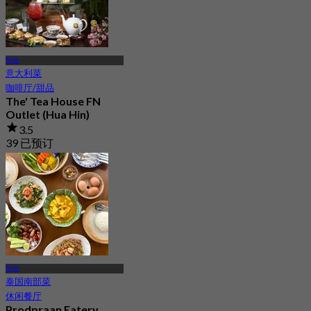
华欣
意大利菜
咖啡厅/甜品
The' Tea House FN
Outlet (Hua Hin)
3.5
39 已预订
起
฿ 425
华欣
泰国南部菜
休闲餐厅
Prodpraan Eatery