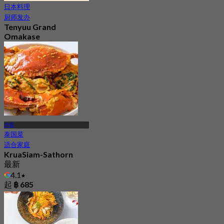
日本料理
厨师发办
Tenyuu Grand
Omakase
4.8
2K 已预订
起
฿ 599
沙吞
泰国菜
适合家庭
KruaSiam-Sathorn
最新
4.1
起
฿ 685