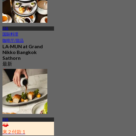
沙吞
国际料理
咖啡厅/甜品
LA-MUN at Grand
Nikko Bangkok
Sathorn
最新
5.0
起
฿ 1,120
沙吞
来 2 付款 1