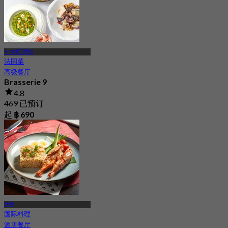
BTS钟那席站
法国菜
高级餐厅
Brasserie 9
4.8
469 已预订
起
฿ 690
沙吞
国际料理
酒店餐厅