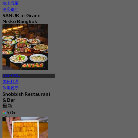
地中海菜
酒店餐厅
SANUK at Grand
Nikko Bangkok
Sathorn
5.0
25 已预订
起
฿ 550
BTS钟那席站
国际料理
休闲餐厅
Snobbish Restaurant
& Bar
最新
5.0
起
฿ 283.33