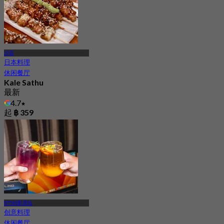
沙吞
日本料理
休闲餐厅
Kale Sathu
最新
4.7
起
฿ 359
BTS钟那席站
创意料理
休闲餐厅