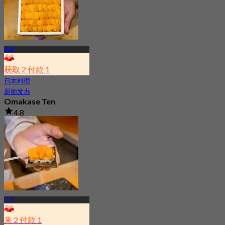
是隆
获取 2 付款 1
日本料理
厨师发办
Omakase Ten
4.8
2.4K 已预订
起
฿ 1,999
沙吞
来 2 付款 1