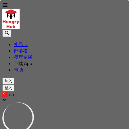
礼品卡
部落格
餐厅专属
下载 App
帮助
加入
登入
cn