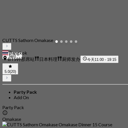
CUTTS Sathorn Omakase
Bangkok
0
BTS钟那席站
日本料理
厨师发办
今天
11:00 - 19:15
5.0
(20)
Party Pack
Add On
Party Pack
Omakase