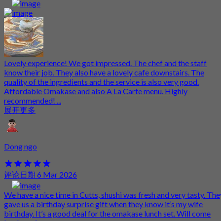
Lovely experience! We got impressed. The chef and the staff
know their job. They also have a lovely cafe downstairs. The
quality of the ingredients and the service is also very good.
Affordable Omakase and also A La Carte menu. Highly
recommended! ...
展开更多
Dong ngo
评论日期 6 Mar 2026
We have a nice time in Cutts, shushi was fresh and very tasty. The
gave us a birthday surprise gift when they know it’s my wife
birthday. It’s a good deal for the omakase lunch set. Will come