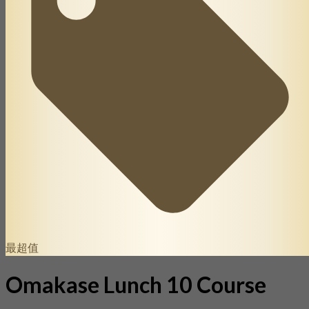
最超值
Omakase Lunch 10 Course