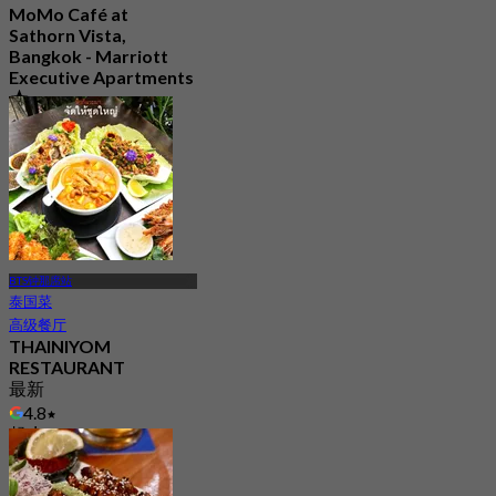
MoMo Café at
Sathorn Vista,
Bangkok - Marriott
Executive Apartments
5.0
67 已预订
起
฿ 890
BTS钟那席站
泰国菜
高级餐厅
THAINIYOM
RESTAURANT
最新
4.8
起
฿ 390