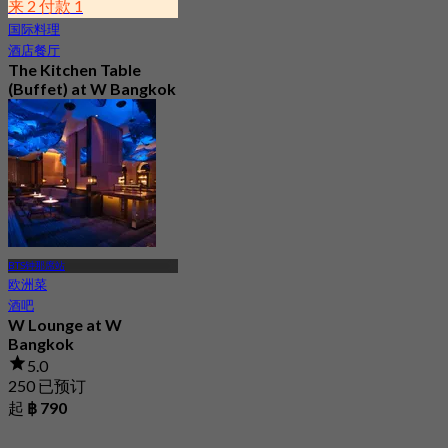
来 2 付款 1
国际料理
酒店餐厅
The Kitchen Table
(Buffet) at W Bangkok
Hotel
4.8
14.7K 已预订
起
฿ 460
BTS钟那席站
欧洲菜
酒吧
W Lounge at W
Bangkok
5.0
250 已预订
起
฿ 790