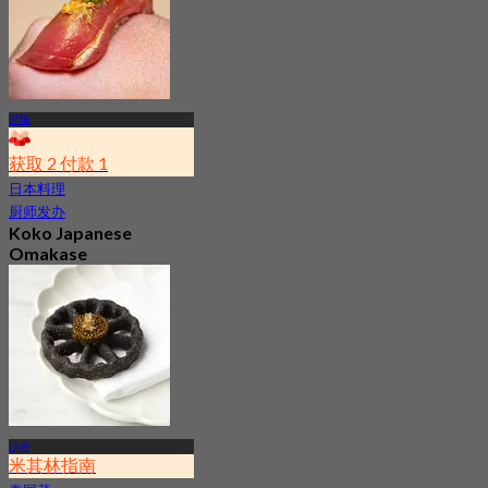
是隆
获取 2 付款 1
日本料理
厨师发办
Koko Japanese
Omakase
4.7
10.7K 已预订
起
฿ 770
沙吞
米其林指南