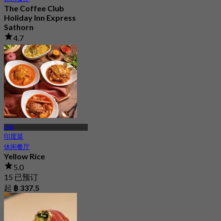
The Coffee Club
Holiday Inn Express
Sathorn
4.7
667 已预订
起
฿ 189
是隆
印度菜
休闲餐厅
Yellow Rice
5.0
15 已预订
起
฿ 337.5