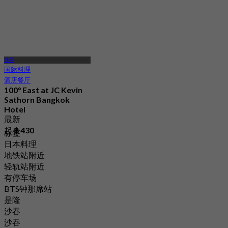
沙吞
国际料理
酒店餐厅
100° East at JC Kevin
Sathorn Bangkok
Hotel
最新
起
฿ 430
标签
日本料理
地铁站附近
轻轨站附近
有停车场
BTS钟那席站
是隆
沙吞
沙吞