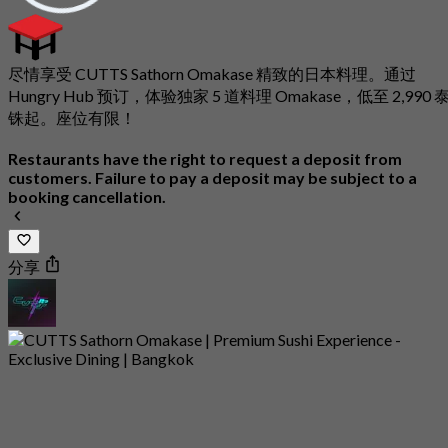
尽情享受 CUTTS Sathorn Omakase 精致的日本料理。通过
Hungry Hub 预订，体验独家 5 道料理 Omakase，低至 2,990 
铢起。座位有限！
Restaurants have the right to request a deposit from
customers. Failure to pay a deposit may be subject to a
booking cancellation.
分享