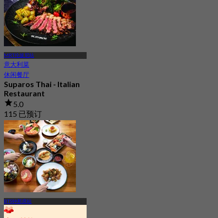
MRT伦披尼站
意大利菜
休闲餐厅
Suparos Thai - Italian
Restaurant
5.0
115 已预订
起
฿ 406.66
BTS钟那席站