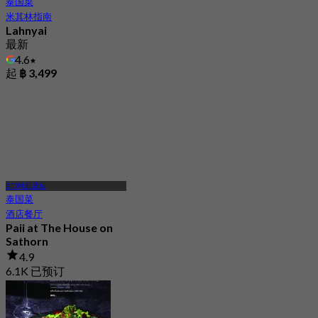
泰国菜
米其林指南
Lahnyai
最新
4.6
起
฿ 3,499
BTS钟那席站
泰国菜
酒店餐厅
Paii at The House on
Sathorn
4.9
6.1K 已预订
起
฿ 740