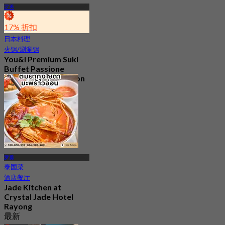
罗勇
17% 折扣
日本料理
火锅/涮涮锅
You&I Premium Suki
Buffet Passione
Shopping Destination
(Rayong)
4.7
466 已预订
起
฿ 498
罗勇
泰国菜
酒店餐厅
Jade Kitchen at
Crystal Jade Hotel
Rayong
最新