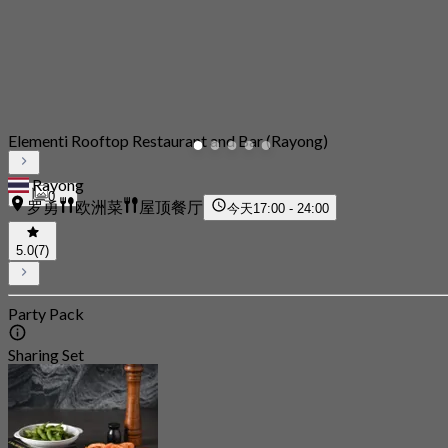
Elementi Rooftop Restaurant and Bar (Rayong)
Rayong
0
罗勇
欧洲菜
屋顶餐厅
今天
17:00 - 24:00
5.0
(7)
Party Pack
Sharing Set