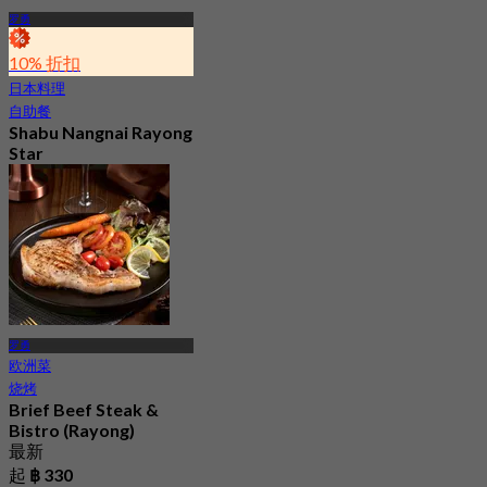
罗勇
10% 折扣
日本料理
自助餐
Shabu Nangnai Rayong
Star
最新
5.0
起
฿ 299
罗勇
欧洲菜
烧烤
Brief Beef Steak &
Bistro (Rayong)
最新
起
฿ 330