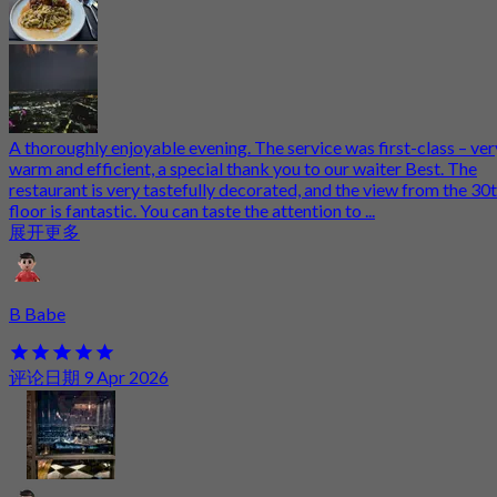
A thoroughly enjoyable evening. The service was first-class – ver
warm and efficient, a special thank you to our waiter Best. The
restaurant is very tastefully decorated, and the view from the 30
floor is fantastic. You can taste the attention to ...
展开更多
B Babe
评论日期 9 Apr 2026