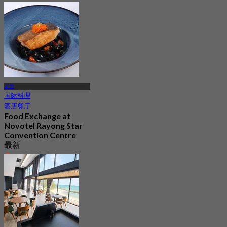
罗勇
国际料理
酒店餐厅
Food Exchange at
Novotel Rayong Star
Convention Centre
最新
4.0
起
฿ 437.5