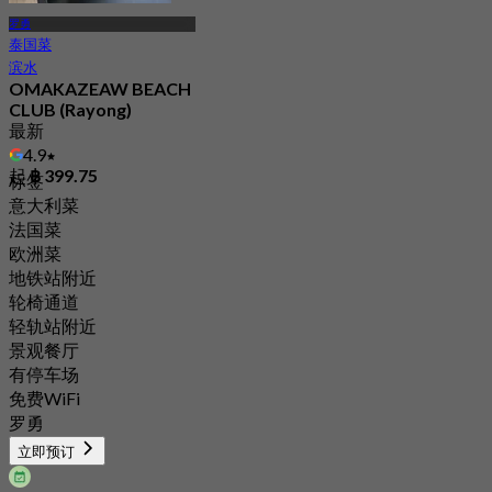
罗勇
泰国菜
滨水
OMAKAZEAW BEACH
CLUB (Rayong)
最新
4.9
起
฿ 399.75
标签
意大利菜
法国菜
欧洲菜
地铁站附近
轮椅通道
轻轨站附近
景观餐厅
有停车场
免费WiFi
罗勇
立即预订