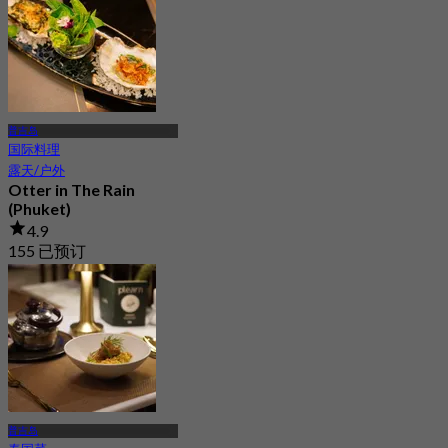
普吉岛
国际料理
露天/户外
Otter in The Rain
(Phuket)
4.9
155 已预订
起
฿ 316.66
普吉岛