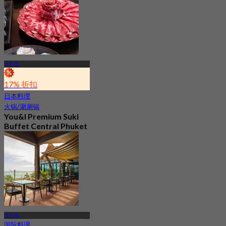
普吉岛
17% 折扣
日本料理
火锅/涮涮锅
You&I Premium Suki
Buffet Central Phuket
(Phuket)
4.7
658 已预订
起
฿ 698
普吉岛
国际料理