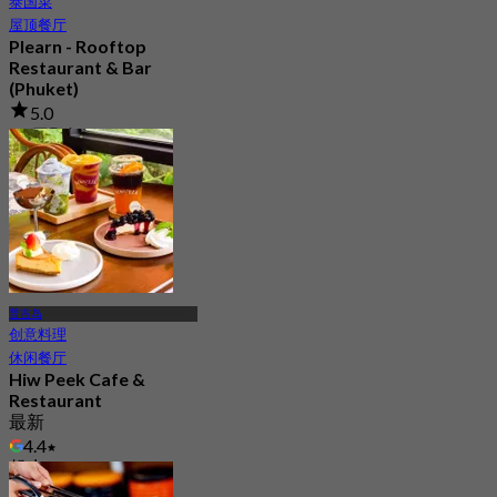
泰国菜
屋顶餐厅
Plearn - Rooftop
Restaurant & Bar
(Phuket)
5.0
77 已预订
起
฿ 625
普吉岛
创意料理
休闲餐厅
Hiw Peek Cafe &
Restaurant
最新
4.4
起
฿ 296.66