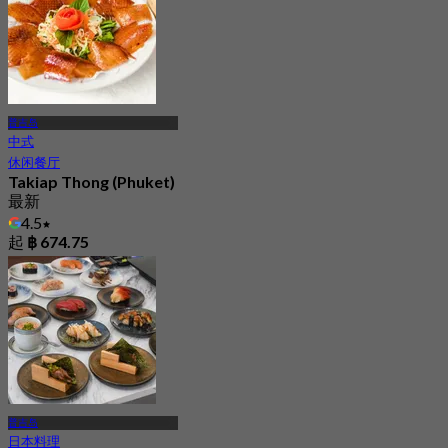
普吉岛
中式
休闲餐厅
Takiap Thong (Phuket)
最新
4.5
起
฿ 674.75
普吉岛
日本料理