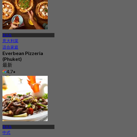
普吉岛
意大利菜
适合家庭
Everbean Pizzeria
(Phuket)
最新
4.7
起
฿ 336.33
普吉岛
中式