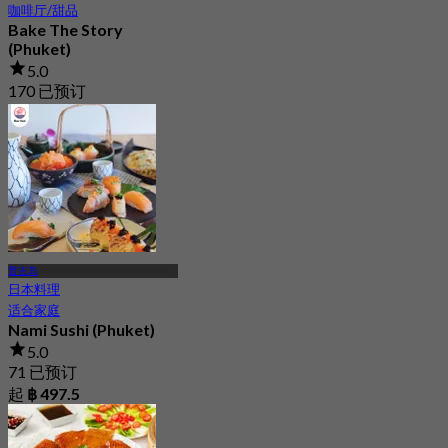
咖啡厅/甜品
Bake The Story
(Phuket)
5.0
170 已预订
起
฿ 237.5
普吉岛
日本料理
适合家庭
Nami Sushi (Phuket)
5.0
71 已预订
起
฿ 497.5