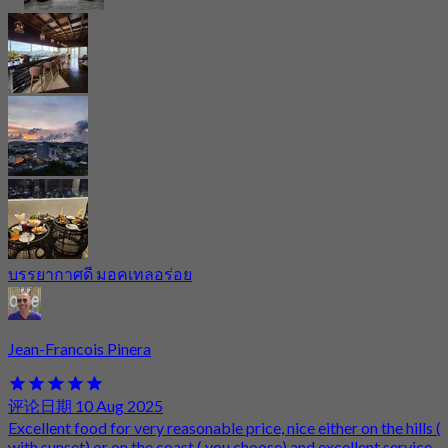
บรรยากาศดี มอคเทลอร่อย
Jean-Francois Pinera
评论日期 10 Aug 2025
Excellent food for very reasonable price, nice either on the hills (
with sunset) or on the coast ( you choose) and excellent service.