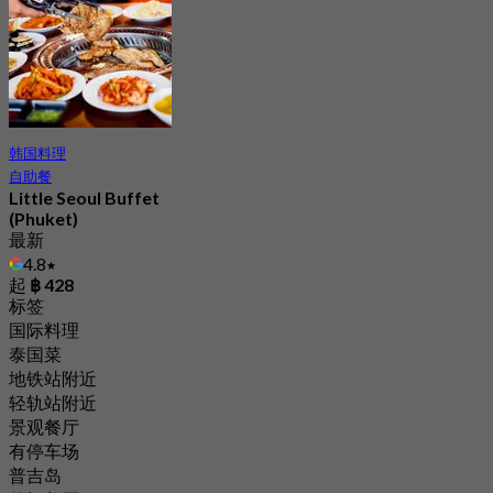
韩国料理
自助餐
Little Seoul Buffet
(Phuket)
最新
4.8
起
฿ 428
标签
国际料理
泰国菜
地铁站附近
轻轨站附近
景观餐厅
有停车场
普吉岛