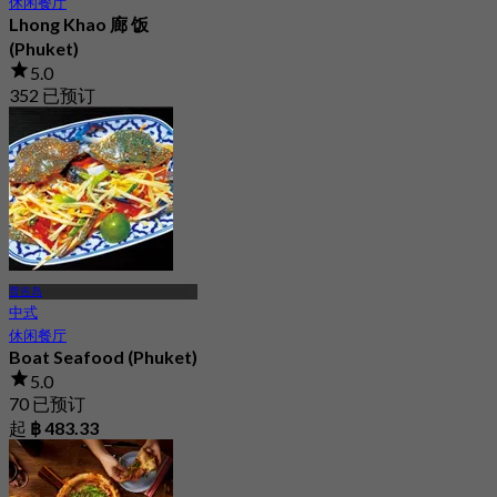
休闲餐厅
Lhong Khao 廊 饭
(Phuket)
5.0
352 已预订
起
฿ 363.33
普吉岛
中式
休闲餐厅
Boat Seafood (Phuket)
5.0
70 已预订
起
฿ 483.33