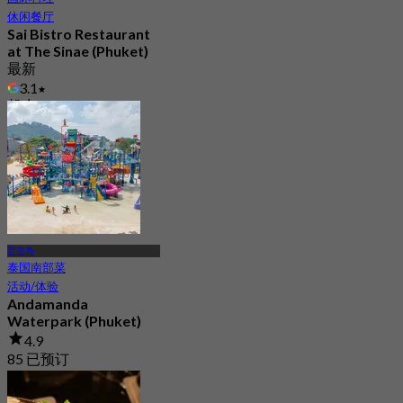
休闲餐厅
Sai Bistro Restaurant
at The Sinae (Phuket)
最新
3.1
起
฿ 525
普吉岛
泰国南部菜
活动/体验
Andamanda
Waterpark (Phuket)
4.9
85 已预订
起
฿ 1,056