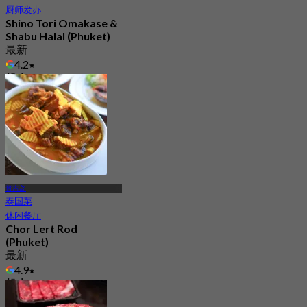
厨师发办
Shino Tori Omakase &
Shabu Halal (Phuket)
最新
4.2
起
฿ 990
普吉岛
泰国菜
休闲餐厅
Chor Lert Rod
(Phuket)
最新
4.9
起
฿ 287.5